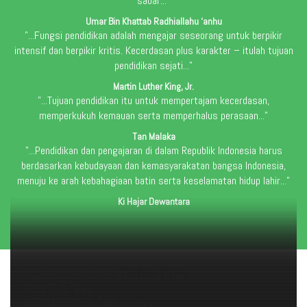
sabar..."
Umar Bin Khattab Radhiallahu ‘anhu
"...Fungsi pendidikan adalah mengajar seseorang untuk berpikir
intensif dan berpikir kritis. Kecerdasan plus karakter – itulah tujuan
pendidikan sejati..."
Martin Luther King, Jr.
"...Tujuan pendidikan itu untuk mempertajam kecerdasan,
memperkukuh kemauan serta memperhalus perasaan..."
Tan Malaka
"...Pendidikan dan pengajaran di dalam Republik Indonesia harus
berdasarkan kebudayaan dan kemasyarakatan bangsa Indonesia,
menuju ke arah kebahagiaan batin serta keselamatan hidup lahir..."
Ki Hajar Dewantara
Daftar Guru
Rita Astuti, S.Pd., M.Pd.
Syifa Qurrota Ayun Lis Kurniawati, S.Pd
Boniyati, S.Pd
Guru IPA
Yusri Alifah, S.Pd
Guru Akidah Akhlak
Ummu Maimanah, S.Pd
Guru PPKn
Muhammad Arwani Munib, S.Th.I
Guru Bahasa Indonesia