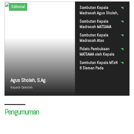
Editorial
Sambutan Kepala
Madrasah Agus Sholeh,
S.Ag.
Sambutan Kepala
Madrasah MATSAMA
2022
Sambutan Kepala
Madrasah Atas
Kelulusan Siswa Siswi
Pidato Pembukaan
Kelas IX MTs Negeri 8
MATSAMA oleh Kepala
Sleman TP. 2021/2022
Madrasah
Sambutan Kepala MTsN
8 Sleman Pada
Pengumuman Kelulusan
Kelas IX MTsN 8 Sleman
Agus Sholeh, S.Ag.
TA. 2020/2021
Kepala Sekolah
Pengumuman