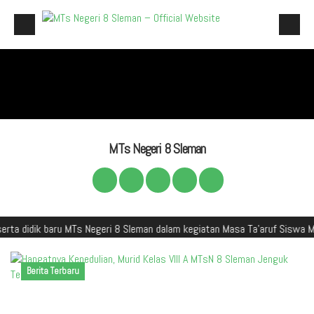
Beranda
Profil Madrasah
Akademik
Galeri
MTs Negeri 8 Sleman
Aplikasi Madrasah
PMBM
aru MTs Negeri 8 Sleman dalam kegiatan Masa Ta'aruf Siswa Madrasah (M
Perpustakaan Madyadesta
Zona Integritas
Berita Terbaru
PPID