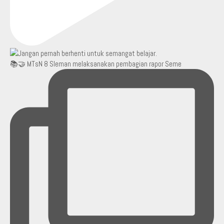
📚🤝 MTsN 8 Sleman melaksanakan pembagian rapor Seme