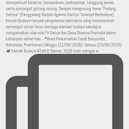
🏕️ Kemah Budaya MTsN 8 Sleman 2026 hadir sebagai w