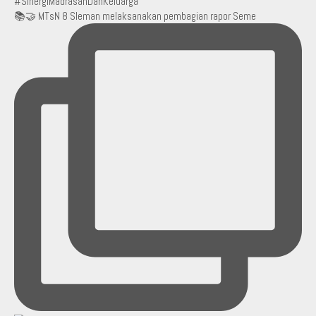
📚🤝 MTsN 8 Sleman melaksanakan pembagian rapor Seme