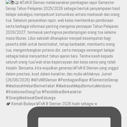
🏕️ Kemah Budaya MTsN 8 Sleman 2026 hadir sebagai w