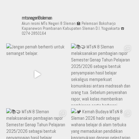
mtsnegeri8sleman
Akun resmi MTs Negeri 8 Sleman
🏫 Pelemsari Bokoharjo
Kapanewon Prambanan Kabupaten Sleman D.I. Yogyakarta
☎️
0274-2850164