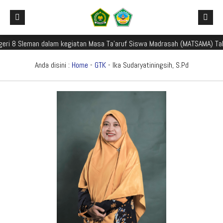
i 8 Sleman dalam kegiatan Masa Ta'aruf Siswa Madrasah (MATSAMA) Tahu
Beranda
Profil Madrasah
Anda disini :
Home
-
GTK
- Ika Sudaryatiningsih, S.Pd
Akademik
Galeri
Aplikasi Madrasah
PMBM
Perpustakaan Madyadesta
Zona Integritas
PPID