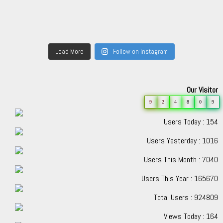
Load More
Follow on Instagram
Our Visitor
9
2
4
8
0
9
Users Today : 154
Users Yesterday : 1016
Users This Month : 7040
Users This Year : 165670
Total Users : 924809
Views Today : 164