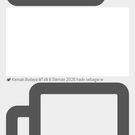
🏕️ Kemah Budaya MTsN 8 Sleman 2026 hadir sebagai w