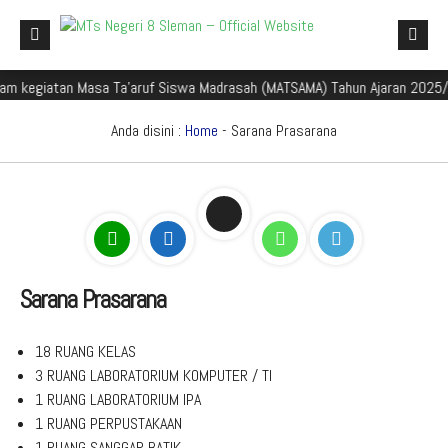
iatan Masa Ta'aruf Siswa Madrasah (MATSAMA) Tahun Ajaran 2025/2026
Beranda
Profil Madrasah
Anda disini :
Home
-
Sarana Prasarana
Akademik
Galeri
Aplikasi Madrasah
PMBM
Sarana Prasarana
Perpustakaan Madyadesta
18 RUANG KELAS
Zona Integritas
3 RUANG LABORATORIUM KOMPUTER / TI
1 RUANG LABORATORIUM IPA
PPID
1 RUANG PERPUSTAKAAN
1 RUANG SANGGAR BATIK