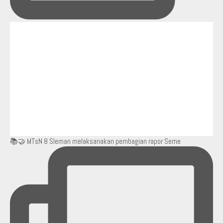
📚🤝 MTsN 8 Sleman melaksanakan pembagian rapor Seme