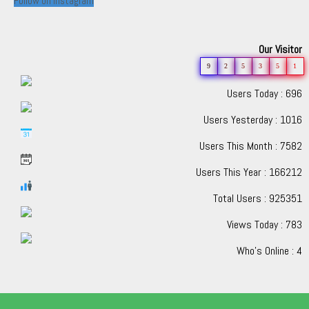
Follow on Instagram
Our Visitor
9
2
5
3
5
1
Users Today : 696
Users Yesterday : 1016
Users This Month : 7582
Users This Year : 166212
Total Users : 925351
Views Today : 783
Who's Online : 4