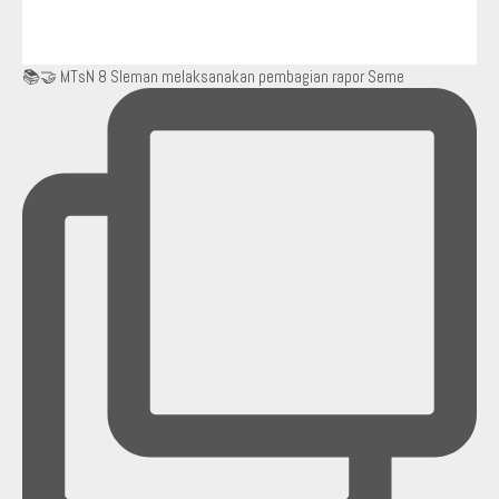
📚🤝 MTsN 8 Sleman melaksanakan pembagian rapor Seme