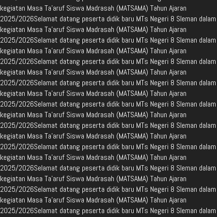
kegiatan Masa Ta'aruf Siswa Madrasah (MATSAMA) Tahun Ajaran
2025/2026
Selamat datang peserta didik baru MTs Negeri 8 Sleman dalam
kegiatan Masa Ta'aruf Siswa Madrasah (MATSAMA) Tahun Ajaran
2025/2026
Selamat datang peserta didik baru MTs Negeri 8 Sleman dalam
kegiatan Masa Ta'aruf Siswa Madrasah (MATSAMA) Tahun Ajaran
2025/2026
Selamat datang peserta didik baru MTs Negeri 8 Sleman dalam
kegiatan Masa Ta'aruf Siswa Madrasah (MATSAMA) Tahun Ajaran
2025/2026
Selamat datang peserta didik baru MTs Negeri 8 Sleman dalam
kegiatan Masa Ta'aruf Siswa Madrasah (MATSAMA) Tahun Ajaran
2025/2026
Selamat datang peserta didik baru MTs Negeri 8 Sleman dalam
kegiatan Masa Ta'aruf Siswa Madrasah (MATSAMA) Tahun Ajaran
2025/2026
Selamat datang peserta didik baru MTs Negeri 8 Sleman dalam
kegiatan Masa Ta'aruf Siswa Madrasah (MATSAMA) Tahun Ajaran
2025/2026
Selamat datang peserta didik baru MTs Negeri 8 Sleman dalam
kegiatan Masa Ta'aruf Siswa Madrasah (MATSAMA) Tahun Ajaran
2025/2026
Selamat datang peserta didik baru MTs Negeri 8 Sleman dalam
kegiatan Masa Ta'aruf Siswa Madrasah (MATSAMA) Tahun Ajaran
2025/2026
Selamat datang peserta didik baru MTs Negeri 8 Sleman dalam
kegiatan Masa Ta'aruf Siswa Madrasah (MATSAMA) Tahun Ajaran
2025/2026
Selamat datang peserta didik baru MTs Negeri 8 Sleman dalam