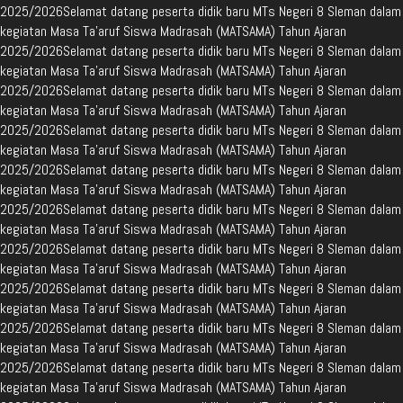
2025/2026
Selamat datang peserta didik baru MTs Negeri 8 Sleman dalam
kegiatan Masa Ta'aruf Siswa Madrasah (MATSAMA) Tahun Ajaran
2025/2026
Selamat datang peserta didik baru MTs Negeri 8 Sleman dalam
kegiatan Masa Ta'aruf Siswa Madrasah (MATSAMA) Tahun Ajaran
2025/2026
Selamat datang peserta didik baru MTs Negeri 8 Sleman dalam
kegiatan Masa Ta'aruf Siswa Madrasah (MATSAMA) Tahun Ajaran
2025/2026
Selamat datang peserta didik baru MTs Negeri 8 Sleman dalam
kegiatan Masa Ta'aruf Siswa Madrasah (MATSAMA) Tahun Ajaran
2025/2026
Selamat datang peserta didik baru MTs Negeri 8 Sleman dalam
kegiatan Masa Ta'aruf Siswa Madrasah (MATSAMA) Tahun Ajaran
2025/2026
Selamat datang peserta didik baru MTs Negeri 8 Sleman dalam
kegiatan Masa Ta'aruf Siswa Madrasah (MATSAMA) Tahun Ajaran
2025/2026
Selamat datang peserta didik baru MTs Negeri 8 Sleman dalam
kegiatan Masa Ta'aruf Siswa Madrasah (MATSAMA) Tahun Ajaran
2025/2026
Selamat datang peserta didik baru MTs Negeri 8 Sleman dalam
kegiatan Masa Ta'aruf Siswa Madrasah (MATSAMA) Tahun Ajaran
2025/2026
Selamat datang peserta didik baru MTs Negeri 8 Sleman dalam
kegiatan Masa Ta'aruf Siswa Madrasah (MATSAMA) Tahun Ajaran
2025/2026
Selamat datang peserta didik baru MTs Negeri 8 Sleman dalam
kegiatan Masa Ta'aruf Siswa Madrasah (MATSAMA) Tahun Ajaran