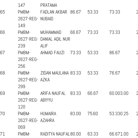
147
PRATAMA
65
PMBM-
FADLAN AKBAR
86.67
53.33
73.33
2627-REG-
NUBAID
149
66
PMBM-
MUHAMMAD
66.67
73.33
73.33
2627-REG-
DANIAL AQIL NUR
239
ALIF
67
PMBM-
AHMAD FAUZI
73.33
53.33
86.67
2627-REG-
256
68
PMBM-
ZIDAN MAULANA
83.33
53.33
76.67
2627-REG-
AZKA
299
69
PMBM-
ARIFA NAUFAL
83.33
66.67
60.00
3.00
2627-REG-
ABIYYU
120
70
PMBM-
HUMAIRA
83.00
75.60
53.33
0.25
2627-REG-
AZAHRA
069
71
PMBM-
RADITYA NAUFAL
80.00
63.33
66.67
1.00