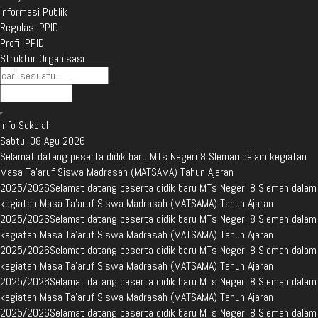
Informasi Publik
Regulasi PPID
Profil PPID
Struktur Organisasi
Info Sekolah
Sabtu, 08 Agu 2026
Selamat datang peserta didik baru MTs Negeri 8 Sleman dalam kegiatan
Masa Ta'aruf Siswa Madrasah (MATSAMA) Tahun Ajaran
2025/2026
Selamat datang peserta didik baru MTs Negeri 8 Sleman dalam
kegiatan Masa Ta'aruf Siswa Madrasah (MATSAMA) Tahun Ajaran
2025/2026
Selamat datang peserta didik baru MTs Negeri 8 Sleman dalam
kegiatan Masa Ta'aruf Siswa Madrasah (MATSAMA) Tahun Ajaran
2025/2026
Selamat datang peserta didik baru MTs Negeri 8 Sleman dalam
kegiatan Masa Ta'aruf Siswa Madrasah (MATSAMA) Tahun Ajaran
2025/2026
Selamat datang peserta didik baru MTs Negeri 8 Sleman dalam
kegiatan Masa Ta'aruf Siswa Madrasah (MATSAMA) Tahun Ajaran
2025/2026
Selamat datang peserta didik baru MTs Negeri 8 Sleman dalam