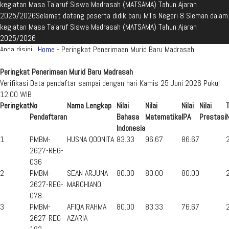
kegiatan Masa Ta'aruf Siswa Madrasah (MATSAMA) Tahun Ajaran
2025/2026
Selamat datang peserta didik baru MTs Negeri 8 Sleman dalam
kegiatan Masa Ta'aruf Siswa Madrasah (MATSAMA) Tahun Ajaran
2025/2026
Anda disini :
Home
-
Peringkat Penerimaan Murid Baru Madrasah
Peringkat Penerimaan Murid Baru Madrasah
Verifikasi Data pendaftar sampai dengan hari Kamis 25 Juni 2026 Pukul
12.00 WIB
Peringkat
No
Nama Lengkap
Nilai
Nilai
Nilai
Nilai
T
Pendaftaran
Bahasa
Matematika
IPA
Prestasi
N
Indonesia
1
PMBM-
HUSNA QOONITA
83.33
96.67
86.67
2627-REG-
036
2
PMBM-
SEAN ARJUNA
80.00
80.00
80.00
2627-REG-
MARCHIANO
078
3
PMBM-
AFIQA RAHMA
80.00
83.33
76.67
2627-REG-
AZARIA