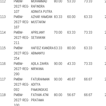
112
PMBM-
MUHAMMAD
80.00
53.33
73.33
2627-REG-
RAFINDRA
107
ADINATA PUTRA
113
PMBM-
AZHAR HAMDAN
83.33
60.00
63.33
2627-REG-
MUSTAKIM
167
114
PMBM-
APRILIANY
70.00
63.33
73.33
2627-REG-
SETIAWAN
211
115
PMBM-
HAFIDZ KIANDRA
63.33
80.00
63.33
2627-REG-
ABIMANYU
254
116
PMBM-
AQILA ZAHRA
90.00
43.33
73.33
2627-REG-
NIRWANA
290
117
PMBM-
FATURAHMAN
90.00
46.67
66.67
2627-REG-
ADITYA
092
PAMUNGKAS
118
PMBM-
FATHAN ATNI
80.00
56.67
66.67
2627-REG-
PRATAMA
100