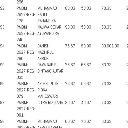
296
92
PMBM-
MUHAMMAD
83.33
53.33
73.33
2627-REG-
FADLI
128
RAHANDIKA
93
PMBM-
NAJWA SEKAR
93.33
53.33
63.33
2627-REG-
AYUWANDIRA
245
94
PMBM-
DANISH
76.67
50.00
80.00
1.00
2627-REG-
NAZHIRUL
280
ASROFI
95
PMBM-
DAVA NABIEL
76.67
66.67
63.33
2627-REG-
BINTANG AUFAR
035
96
PMBM-
ARIMBI PUTRI
76.67
56.67
73.33
2627-REG-
RIONA
079
MAHESWARI
97
PMBM-
CITRA RIZQIANA
86.67
46.67
73.33
2627-REG-
081
98
PMBM-
MUHAMMAD
66.67
76.67
63.33
2627-REG-
AFWA KAREMA