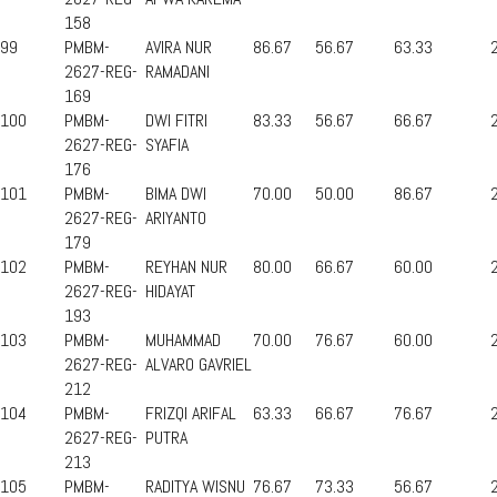
158
99
PMBM-
AVIRA NUR
86.67
56.67
63.33
2627-REG-
RAMADANI
169
100
PMBM-
DWI FITRI
83.33
56.67
66.67
2627-REG-
SYAFIA
176
101
PMBM-
BIMA DWI
70.00
50.00
86.67
2627-REG-
ARIYANTO
179
102
PMBM-
REYHAN NUR
80.00
66.67
60.00
2627-REG-
HIDAYAT
193
103
PMBM-
MUHAMMAD
70.00
76.67
60.00
2627-REG-
ALVARO GAVRIEL
212
104
PMBM-
FRIZQI ARIFAL
63.33
66.67
76.67
2627-REG-
PUTRA
213
105
PMBM-
RADITYA WISNU
76.67
73.33
56.67