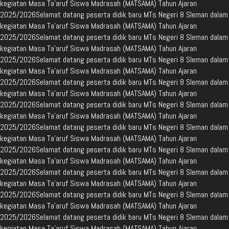
kegiatan Masa Ta'aruf Siswa Madrasah (MATSAMA) Tahun Ajaran
2025/2026
Selamat datang peserta didik baru MTs Negeri 8 Sleman dalam
kegiatan Masa Ta'aruf Siswa Madrasah (MATSAMA) Tahun Ajaran
2025/2026
Selamat datang peserta didik baru MTs Negeri 8 Sleman dalam
kegiatan Masa Ta'aruf Siswa Madrasah (MATSAMA) Tahun Ajaran
2025/2026
Selamat datang peserta didik baru MTs Negeri 8 Sleman dalam
kegiatan Masa Ta'aruf Siswa Madrasah (MATSAMA) Tahun Ajaran
2025/2026
Selamat datang peserta didik baru MTs Negeri 8 Sleman dalam
kegiatan Masa Ta'aruf Siswa Madrasah (MATSAMA) Tahun Ajaran
2025/2026
Selamat datang peserta didik baru MTs Negeri 8 Sleman dalam
kegiatan Masa Ta'aruf Siswa Madrasah (MATSAMA) Tahun Ajaran
2025/2026
Selamat datang peserta didik baru MTs Negeri 8 Sleman dalam
kegiatan Masa Ta'aruf Siswa Madrasah (MATSAMA) Tahun Ajaran
2025/2026
Selamat datang peserta didik baru MTs Negeri 8 Sleman dalam
kegiatan Masa Ta'aruf Siswa Madrasah (MATSAMA) Tahun Ajaran
2025/2026
Selamat datang peserta didik baru MTs Negeri 8 Sleman dalam
kegiatan Masa Ta'aruf Siswa Madrasah (MATSAMA) Tahun Ajaran
2025/2026
Selamat datang peserta didik baru MTs Negeri 8 Sleman dalam
kegiatan Masa Ta'aruf Siswa Madrasah (MATSAMA) Tahun Ajaran
2025/2026
Selamat datang peserta didik baru MTs Negeri 8 Sleman dalam
kegiatan Masa Ta'aruf Siswa Madrasah (MATSAMA) Tahun Ajaran