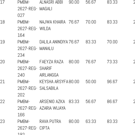
17
PMBM-
ALNASRI ABBI
90.00
56.67
83.33
2627-REG-
MAGALI
027
18
PMBM-
NAJWA KHAIRA
76.67
70.00
83.33
2627-REG-
WILDA
164
19
PMBM-
DALILA ANINDIYA
76.67
83.33
70.00
2627-REG-
MANALU
234
20
PMBM-
FAEYZA RAZA
80.00
76.67
73.33
2627-REG-
SHARIF
240
AIRLANGGA
21
PMBM-
KEYSHA ARSYFA
80.00
50.00
96.67
2627-REG-
SALSABILA
202
22
PMBM-
ARSENIO AZKA
83.33
56.67
86.67
2627-REG-
AZARIA WIJAYA
166
23
PMBM-
RAVA PUTRA
80.00
63.33
83.33
2627-REG-
CIPTA
192