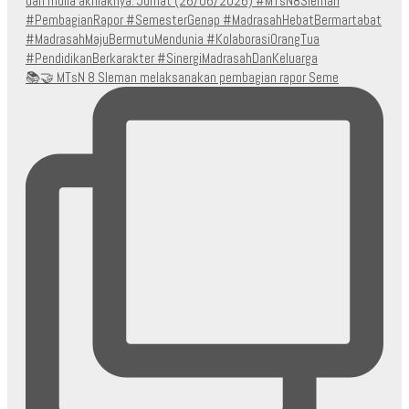
📚🤝 MTsN 8 Sleman melaksanakan pembagian rapor Seme