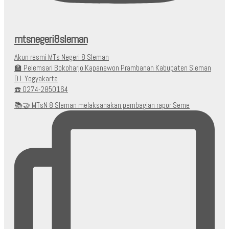
mtsnegeri8sleman
Akun resmi MTs Negeri 8 Sleman
🏫 Pelemsari Bokoharjo Kapanewon Prambanan Kabupaten Sleman
D.I. Yogyakarta
☎️ 0274-2850164
📚🤝 MTsN 8 Sleman melaksanakan pembagian rapor Seme