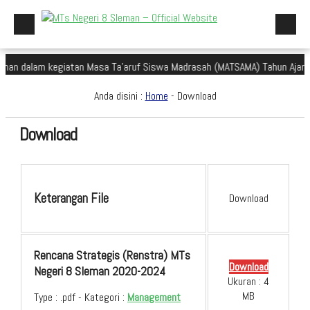
dalam kegiatan Masa Ta'aruf Siswa Madrasah (MATSAMA) Tahun Ajaran 202
Beranda
Anda disini :
Home
-
Download
Profil Madrasah
Akademik
Download
Galeri
Aplikasi Madrasah
Keterangan File
Download
PMBM
Perpustakaan Madyadesta
Rencana Strategis (Renstra) MTs
Zona Integritas
Download
Negeri 8 Sleman 2020-2024
Ukuran : 4
PPID
MB
Type :
.pdf
- Kategori :
Management