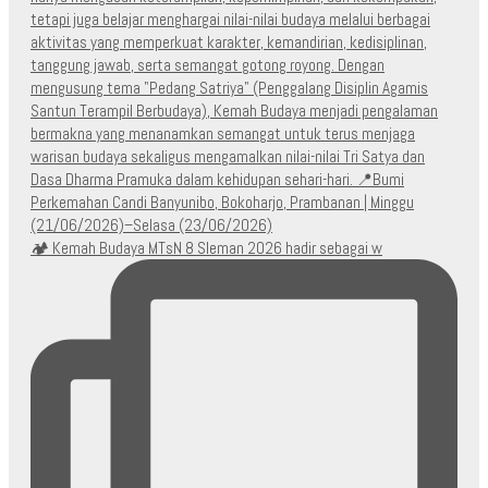
🏕️ Kemah Budaya MTsN 8 Sleman 2026 hadir sebagai w