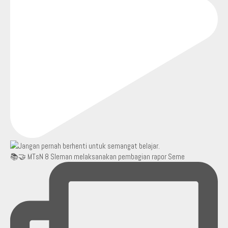
📚🤝 MTsN 8 Sleman melaksanakan pembagian rapor Seme