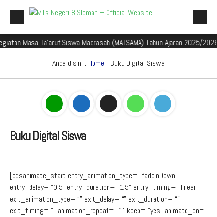
n Masa Ta'aruf Siswa Madrasah (MATSAMA) Tahun Ajaran 2025/2026
S
Beranda
Profil Madrasah
Anda disini :
Home
-
Buku Digital Siswa
Akademik
Galeri
Aplikasi Madrasah
Buku Digital Siswa
PMBM
Perpustakaan Madyadesta
[edsanimate_start entry_animation_type= “fadeInDown”
Zona Integritas
entry_delay= “0.5” entry_duration= “1.5” entry_timing= “linear”
PPID
exit_animation_type= “” exit_delay= “” exit_duration= “”
exit_timing= “” animation_repeat= “1” keep= “yes” animate_on=