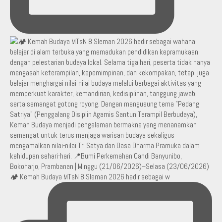
🏕️ Kemah Budaya MTsN 8 Sleman 2026 hadir sebagai w