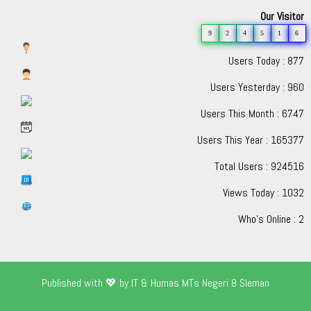
Our Visitor
9
2
4
5
1
6
Users Today : 877
Users Yesterday : 960
Users This Month : 6747
Users This Year : 165377
Total Users : 924516
Views Today : 1032
Who's Online : 2
Published with 💖 by IT & Humas MTs Negeri 8 Sleman