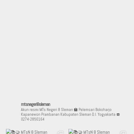
Aduan Masyarakat
Pelayanan Informasi
Video Edukasi
Buku Digital Guru
Maklumat Pelayanan
Informasi Publik
Pojok Literasi
Download
Regulasi PPID
Profil PPID
Struktur Organisasi
mtsnegeri8sleman
Akun resmi MTs Negeri 8 Sleman
🏫 Pelemsari Bokoharjo
Kapanewon Prambanan Kabupaten Sleman D.I. Yogyakarta
☎️
0274-2850164