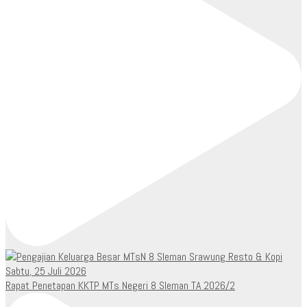
Rapat Penetapan KKTP MTs Negeri 8 Sleman TA 2026/2