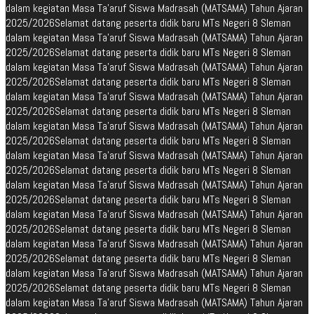
dalam kegiatan Masa Ta'aruf Siswa Madrasah (MATSAMA) Tahun Ajaran
2025/2026
Selamat datang peserta didik baru MTs Negeri 8 Sleman
dalam kegiatan Masa Ta'aruf Siswa Madrasah (MATSAMA) Tahun Ajaran
2025/2026
Selamat datang peserta didik baru MTs Negeri 8 Sleman
dalam kegiatan Masa Ta'aruf Siswa Madrasah (MATSAMA) Tahun Ajaran
2025/2026
Selamat datang peserta didik baru MTs Negeri 8 Sleman
dalam kegiatan Masa Ta'aruf Siswa Madrasah (MATSAMA) Tahun Ajaran
2025/2026
Selamat datang peserta didik baru MTs Negeri 8 Sleman
dalam kegiatan Masa Ta'aruf Siswa Madrasah (MATSAMA) Tahun Ajaran
2025/2026
Selamat datang peserta didik baru MTs Negeri 8 Sleman
dalam kegiatan Masa Ta'aruf Siswa Madrasah (MATSAMA) Tahun Ajaran
2025/2026
Selamat datang peserta didik baru MTs Negeri 8 Sleman
dalam kegiatan Masa Ta'aruf Siswa Madrasah (MATSAMA) Tahun Ajaran
2025/2026
Selamat datang peserta didik baru MTs Negeri 8 Sleman
dalam kegiatan Masa Ta'aruf Siswa Madrasah (MATSAMA) Tahun Ajaran
2025/2026
Selamat datang peserta didik baru MTs Negeri 8 Sleman
dalam kegiatan Masa Ta'aruf Siswa Madrasah (MATSAMA) Tahun Ajaran
2025/2026
Selamat datang peserta didik baru MTs Negeri 8 Sleman
dalam kegiatan Masa Ta'aruf Siswa Madrasah (MATSAMA) Tahun Ajaran
2025/2026
Selamat datang peserta didik baru MTs Negeri 8 Sleman
dalam kegiatan Masa Ta'aruf Siswa Madrasah (MATSAMA) Tahun Ajaran