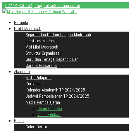
:
:
0274-2850164
info@mtsn8sleman.sch.id
Beranda
Profil Madrasah
Sejarah dan Perkembangan Madrasah
Identitas Madrasah
Visi Misi Madrasah
Struktur Organisasi
Guru dan Tenaga Kependidikan
Sarana Prasarana
Akademik
Mata Pelajaran
Kurikulum
Kalender Akademik TP. 2024/2025
Jadwal Pembelajaran TP. 2024/2025
Media Pembelajaran
Game Edukasi
Video Edukasi
Galeri
Galeri Berita