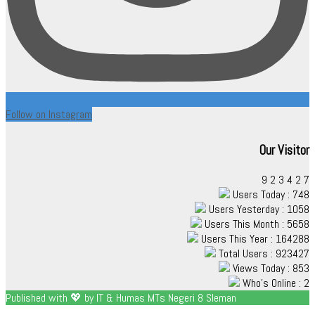
Follow on Instagram
Our Visitor
9
2
3
4
2
7
Users Today : 748
Users Yesterday : 1058
Users This Month : 5658
Users This Year : 164288
Total Users : 923427
Views Today : 853
Who's Online : 2
Published with 💖 by IT & Humas MTs Negeri 8 Sleman