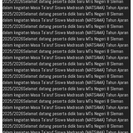
2025/2026
Selamat datang peserta didik baru MTs Negeri 8 Sleman
dalam kegiatan Masa Ta'aruf Siswa Madrasah (MATSAMA) Tahun Ajaran
2025/2026
Selamat datang peserta didik baru MTs Negeri 8 Sleman
dalam kegiatan Masa Ta'aruf Siswa Madrasah (MATSAMA) Tahun Ajaran
2025/2026
Selamat datang peserta didik baru MTs Negeri 8 Sleman
dalam kegiatan Masa Ta'aruf Siswa Madrasah (MATSAMA) Tahun Ajaran
2025/2026
Selamat datang peserta didik baru MTs Negeri 8 Sleman
dalam kegiatan Masa Ta'aruf Siswa Madrasah (MATSAMA) Tahun Ajaran
2025/2026
Selamat datang peserta didik baru MTs Negeri 8 Sleman
dalam kegiatan Masa Ta'aruf Siswa Madrasah (MATSAMA) Tahun Ajaran
2025/2026
Selamat datang peserta didik baru MTs Negeri 8 Sleman
dalam kegiatan Masa Ta'aruf Siswa Madrasah (MATSAMA) Tahun Ajaran
2025/2026
Selamat datang peserta didik baru MTs Negeri 8 Sleman
dalam kegiatan Masa Ta'aruf Siswa Madrasah (MATSAMA) Tahun Ajaran
2025/2026
Selamat datang peserta didik baru MTs Negeri 8 Sleman
dalam kegiatan Masa Ta'aruf Siswa Madrasah (MATSAMA) Tahun Ajaran
2025/2026
Selamat datang peserta didik baru MTs Negeri 8 Sleman
dalam kegiatan Masa Ta'aruf Siswa Madrasah (MATSAMA) Tahun Ajaran
2025/2026
Selamat datang peserta didik baru MTs Negeri 8 Sleman
dalam kegiatan Masa Ta'aruf Siswa Madrasah (MATSAMA) Tahun Ajaran
2025/2026
Selamat datang peserta didik baru MTs Negeri 8 Sleman
dalam kegiatan Masa Ta'aruf Siswa Madrasah (MATSAMA) Tahun Ajaran