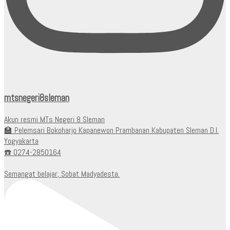
mtsnegeri8sleman
Akun resmi MTs Negeri 8 Sleman
🏫 Pelemsari Bokoharjo Kapanewon Prambanan Kabupaten Sleman D.I.
Yogyakarta
☎️ 0274-2850164
Semangat belajar, Sobat Madyadesta.