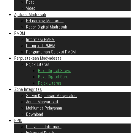
Foto
Video
Aplikasi Madrasah
E-Learning Madrasah
Rapor Digital Madrasah
PMBM
Informasi PMBM
Peringkat PMBM
Pengumuman Seleksi PMBM
Perpustakaan Madyadesta
Pojok Literasi
Buku Digital Siswa
Buku Digital Guru
Pojok Literasi
Zona Integritas
Survei Kepuasan Masyarakat
Aduan Masyarakat
Maklumat Pelayanan
Download
PPID
Pelayanan Informasi
Informasi Publik