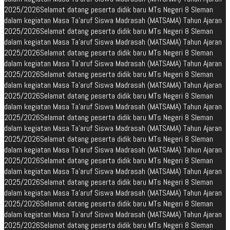
2025/2026
Selamat datang peserta didik baru MTs Negeri 8 Sleman
dalam kegiatan Masa Ta'aruf Siswa Madrasah (MATSAMA) Tahun Ajaran
2025/2026
Selamat datang peserta didik baru MTs Negeri 8 Sleman
dalam kegiatan Masa Ta'aruf Siswa Madrasah (MATSAMA) Tahun Ajaran
2025/2026
Selamat datang peserta didik baru MTs Negeri 8 Sleman
dalam kegiatan Masa Ta'aruf Siswa Madrasah (MATSAMA) Tahun Ajaran
2025/2026
Selamat datang peserta didik baru MTs Negeri 8 Sleman
dalam kegiatan Masa Ta'aruf Siswa Madrasah (MATSAMA) Tahun Ajaran
2025/2026
Selamat datang peserta didik baru MTs Negeri 8 Sleman
dalam kegiatan Masa Ta'aruf Siswa Madrasah (MATSAMA) Tahun Ajaran
2025/2026
Selamat datang peserta didik baru MTs Negeri 8 Sleman
dalam kegiatan Masa Ta'aruf Siswa Madrasah (MATSAMA) Tahun Ajaran
2025/2026
Selamat datang peserta didik baru MTs Negeri 8 Sleman
dalam kegiatan Masa Ta'aruf Siswa Madrasah (MATSAMA) Tahun Ajaran
2025/2026
Selamat datang peserta didik baru MTs Negeri 8 Sleman
dalam kegiatan Masa Ta'aruf Siswa Madrasah (MATSAMA) Tahun Ajaran
2025/2026
Selamat datang peserta didik baru MTs Negeri 8 Sleman
dalam kegiatan Masa Ta'aruf Siswa Madrasah (MATSAMA) Tahun Ajaran
2025/2026
Selamat datang peserta didik baru MTs Negeri 8 Sleman
dalam kegiatan Masa Ta'aruf Siswa Madrasah (MATSAMA) Tahun Ajaran
2025/2026
Selamat datang peserta didik baru MTs Negeri 8 Sleman