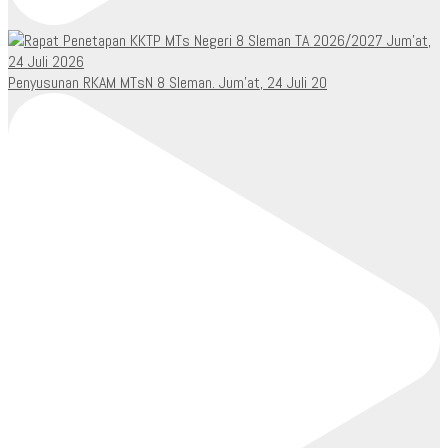
Penyusunan RKAM MTsN 8 Sleman. Jum’at, 24 Juli 20