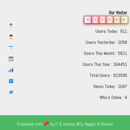
Our Visitor
9
2
3
5
9
0
Users Today : 911
Users Yesterday : 1058
Users This Month : 5821
Users This Year : 164451
Total Users : 923590
Views Today : 1047
Who's Online : 8
Published with
by IT & Humas MTs Negeri 8 Sleman