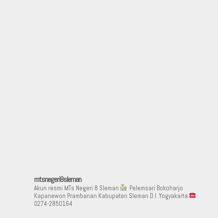
Aduan Masyarakat
Pelayanan Informasi
Video Edukasi
Buku Digital Guru
Maklumat Pelayanan
Informasi Publik
Pojok Literasi
Download
Regulasi PPID
Profil PPID
Struktur Organisasi
mtsnegeri8sleman
Akun resmi MTs Negeri 8 Sleman
Pelemsari Bokoharjo
Kapanewon Prambanan Kabupaten Sleman D.I. Yogyakarta
0274-2850164