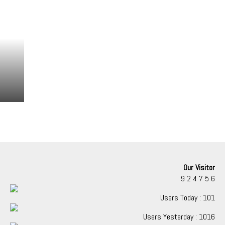
Our Visitor
9
2
4
7
5
6
Users Today : 101
Users Yesterday : 1016