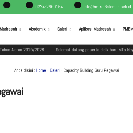
:
:
0274-2850164
info@mtsn8sleman.sch.id
l Madrasah
Akademik
Galeri
Aplikasi Madrasah
PMB
an 2025/2026
Selamat datang peserta didik baru MTs Negeri 8 Slem
Anda disini :
Home
-
Galeri
- Capacity Building Guru Pegawai
egawai