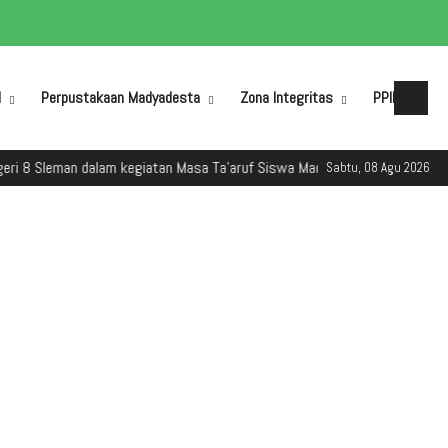
M
Perpustakaan Madyadesta
Zona Integritas
PPID
an dalam kegiatan Masa Ta'aruf Siswa Madrasah (MATSAMA) Tahun Ajaran 
Sabtu, 08 Agu 2026