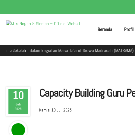
Beranda
Profi
leman dalam kegiatan Masa Ta'aruf Siswa Madrasah (MATSAMA) Tahun Ajar
Info Sekolah
Capacity Building Guru P
10
Juli
2025
Kamis, 10 Juli 2025