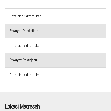
Aduan Masyarakat
Pelayanan Informasi
Video Edukasi
Buku Digital Guru
Maklumat Pelayanan
Informasi Publik
Pojok Literasi
Data tidak ditemukan
Download
Regulasi PPID
Profil PPID
Riwayat Pendidikan
Struktur Organisasi
Data tidak ditemukan
Riwayat Pekerjaan
Data tidak ditemukan
Lokasi Madrasah