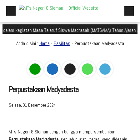
am kegiatan Masa Ta'aruf Siswa Madrasah (MATSAMA) Tahun Ajaran 2025/
Beranda
Anda disini :
Home
-
Fasilitas
- Perpustakaan Madyadesta
Profil Madrasah
Akademik
Galeri
Aplikasi Madrasah
Perpustakaan Madyadesta
PMBM
Selasa, 31 Desember 2024
Perpustakaan Madyadesta
Zona Integritas
MTs Negeri 8 Sleman dengan bangga mempersembahkan
PPID
Perpustakaan Madyadesta
, sebuah pusat literasi yang didesain