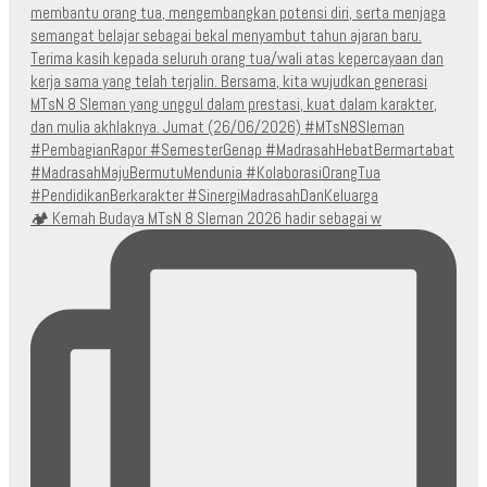
🏕️ Kemah Budaya MTsN 8 Sleman 2026 hadir sebagai w