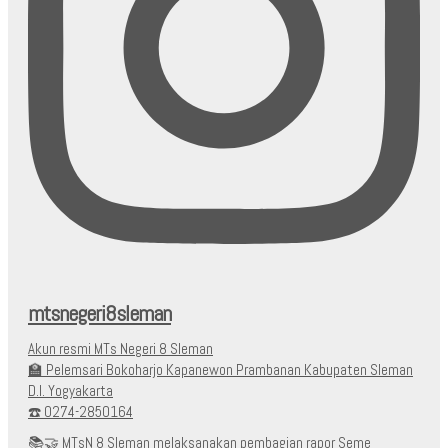
mtsnegeri8sleman
Akun resmi MTs Negeri 8 Sleman
🏫 Pelemsari Bokoharjo Kapanewon Prambanan Kabupaten Sleman
D.I. Yogyakarta
☎️ 0274-2850164
📚🤝 MTsN 8 Sleman melaksanakan pembagian rapor Seme