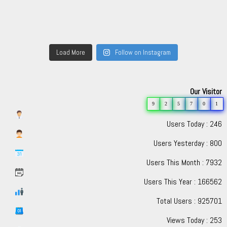
Load More
Follow on Instagram
Our Visitor
9
2
5
7
0
1
Users Today : 246
Users Yesterday : 800
Users This Month : 7932
Users This Year : 166562
Total Users : 925701
Views Today : 253