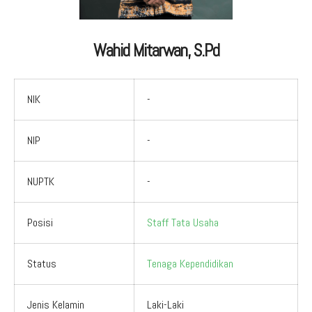
Aduan Masyarakat
Pelayanan Informasi
Video Edukasi
Buku Digital Guru
Maklumat Pelayanan
Informasi Publik
Pojok Literasi
Wahid Mitarwan, S.Pd
Download
Regulasi PPID
Profil PPID
NIK
-
Struktur Organisasi
NIP
-
NUPTK
-
Posisi
Staff Tata Usaha
Status
Tenaga Kependidikan
Jenis Kelamin
Laki-Laki