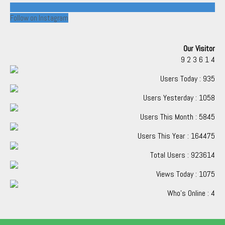
Follow on Instagram
Our Visitor
9
2
3
6
1
4
Users Today : 935
Users Yesterday : 1058
Users This Month : 5845
Users This Year : 164475
Total Users : 923614
Views Today : 1075
Who's Online : 4