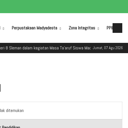
M
Perpustakaan Madyadesta
Zona Integritas
PPID
an dalam kegiatan Masa Ta'aruf Siswa Madrasah (MATSAMA) Tahun Ajaran 
Jumat, 07 Agu 2026
l
dak ditemukan
 Pendidikan