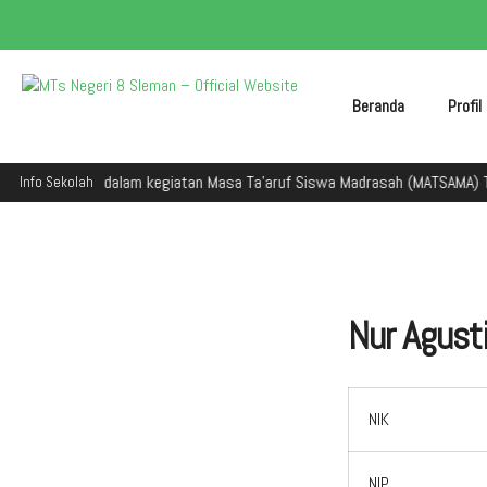
Beranda
Profi
eman dalam kegiatan Masa Ta'aruf Siswa Madrasah (MATSAMA) Tahun Ajara
Info Sekolah
Nur Agusti
NIK
NIP