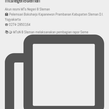
mtsnegeri8sleman
Akun resmi MTs Negeri 8 Sleman
🏫 Pelemsari Bokoharjo Kapanewon Prambanan Kabupaten Sleman D.I.
Yogyakarta
☎️ 0274-2850164
📚🤝 MTsN 8 Sleman melaksanakan pembagian rapor Seme