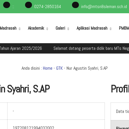
:
:
0274-2850164
info@mtsn8sleman.sch.id
l Madrasah
Akademik
Galeri
Aplikasi Madrasah
PMB
n 2025/2026
Selamat datang peserta didik baru MTs Negeri 8 Slem
Anda disini :
Home
-
GTK
- Nur Agustin Syahri, S.AP
n Syahri, S.AP
Profi
-
Data ti
197208121994032002
Riwayat