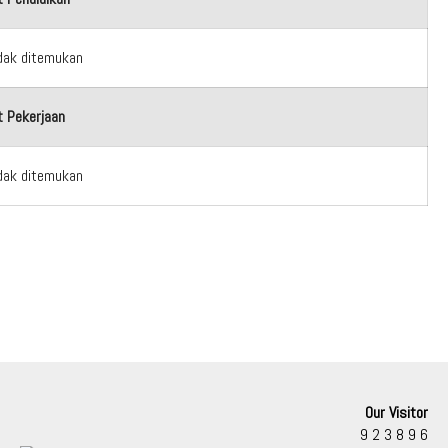
dak ditemukan
t Pekerjaan
dak ditemukan
Our Visitor
9
2
3
8
9
6