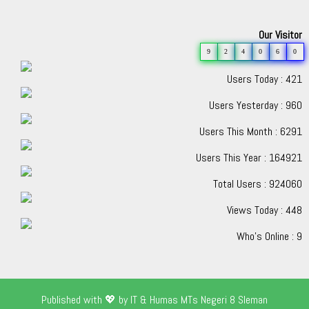
Our Visitor
9
2
4
0
6
0
Users Today : 421
Users Yesterday : 960
Users This Month : 6291
Users This Year : 164921
Total Users : 924060
Views Today : 448
Who's Online : 9
Published with 💖 by IT & Humas MTs Negeri 8 Sleman