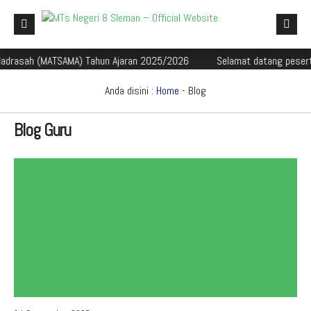
sah (MATSAMA) Tahun Ajaran 2025/2026
Selamat datang peserta did
Beranda
Profil Madrasah
Anda disini :
Home
-
Blog
Akademik
Blog Guru
Galeri
Aplikasi Madrasah
PMBM
Perpustakaan Madyadesta
Zona Integritas
PPID