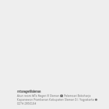
mtsnegeri8sleman
Akun resmi MTs Negeri 8 Sleman
🏫 Pelemsari Bokoharjo
Kapanewon Prambanan Kabupaten Sleman D.I. Yogyakarta
☎️
0274-2850164