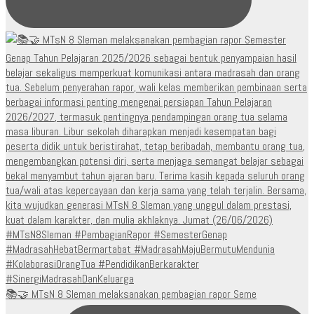
📚🤝 MTsN 8 Sleman melaksanakan pembagian rapor Seme