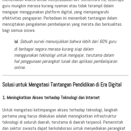
guru mungkin merasa kurang nyaman atau tidak terampil dalam
mengajar menggunakan platform digital, yang mempengaruhi
efektivitas pengajaran. Perbedaan ini menambah tantangan dalam
menciptakan pengalaman pembelajaran yang merata dan berkualitas
bagi semua siswa.
📊
Sebuah survei menunjukkan bahwa lebih dari 60% guru
di berbagai negara merasa kurang siap dalam
menggunakan teknologi untuk mengajar, terutama dalam
hal penggunaan perangkat lunak dan aplikasi pembelajaran
online.
Solusi untuk Mengatasi Tantangan Pendidikan di Era Digital
1.
Meningkatkan Akses terhadap Teknologi dan Internet
Untuk mengatasi ketimpangan akses terhadap teknologi, langkah
pertama yang harus dilakukan adalah meningkatkan infrastruktur
teknologi di seluruh daerah, terutama di daerah terpencil. Pemerintah
dan sektor swasta dapat berkolaborasi untuk menyediakan perangkat