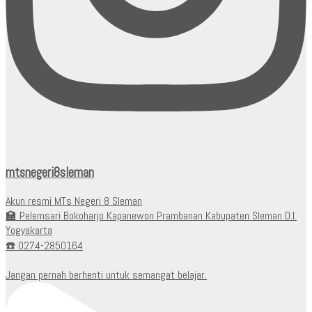
mtsnegeri8sleman
Akun resmi MTs Negeri 8 Sleman
🏫 Pelemsari Bokoharjo Kapanewon Prambanan Kabupaten Sleman D.I.
Yogyakarta
☎️ 0274-2850164
Jangan pernah berhenti untuk semangat belajar.