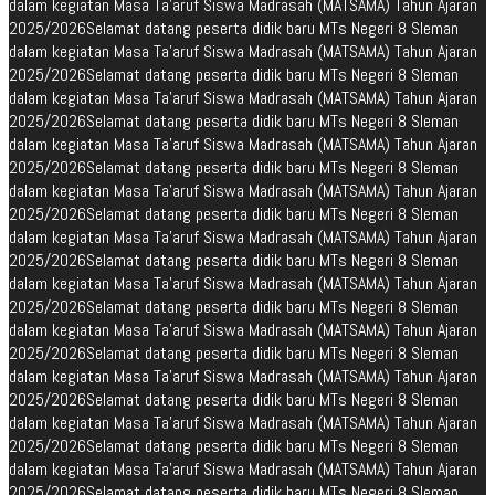
dalam kegiatan Masa Ta'aruf Siswa Madrasah (MATSAMA) Tahun Ajaran
2025/2026
Selamat datang peserta didik baru MTs Negeri 8 Sleman
dalam kegiatan Masa Ta'aruf Siswa Madrasah (MATSAMA) Tahun Ajaran
2025/2026
Selamat datang peserta didik baru MTs Negeri 8 Sleman
dalam kegiatan Masa Ta'aruf Siswa Madrasah (MATSAMA) Tahun Ajaran
2025/2026
Selamat datang peserta didik baru MTs Negeri 8 Sleman
dalam kegiatan Masa Ta'aruf Siswa Madrasah (MATSAMA) Tahun Ajaran
2025/2026
Selamat datang peserta didik baru MTs Negeri 8 Sleman
dalam kegiatan Masa Ta'aruf Siswa Madrasah (MATSAMA) Tahun Ajaran
2025/2026
Selamat datang peserta didik baru MTs Negeri 8 Sleman
dalam kegiatan Masa Ta'aruf Siswa Madrasah (MATSAMA) Tahun Ajaran
2025/2026
Selamat datang peserta didik baru MTs Negeri 8 Sleman
dalam kegiatan Masa Ta'aruf Siswa Madrasah (MATSAMA) Tahun Ajaran
2025/2026
Selamat datang peserta didik baru MTs Negeri 8 Sleman
dalam kegiatan Masa Ta'aruf Siswa Madrasah (MATSAMA) Tahun Ajaran
2025/2026
Selamat datang peserta didik baru MTs Negeri 8 Sleman
dalam kegiatan Masa Ta'aruf Siswa Madrasah (MATSAMA) Tahun Ajaran
2025/2026
Selamat datang peserta didik baru MTs Negeri 8 Sleman
dalam kegiatan Masa Ta'aruf Siswa Madrasah (MATSAMA) Tahun Ajaran
2025/2026
Selamat datang peserta didik baru MTs Negeri 8 Sleman
dalam kegiatan Masa Ta'aruf Siswa Madrasah (MATSAMA) Tahun Ajaran
2025/2026
Selamat datang peserta didik baru MTs Negeri 8 Sleman