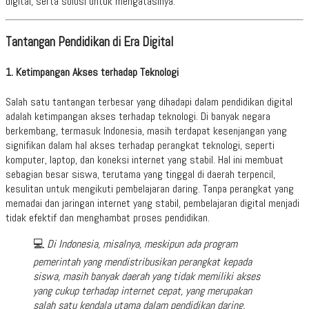
digital, serta solusi untuk mengatasinya.
Tantangan Pendidikan di Era Digital
1.
Ketimpangan Akses terhadap Teknologi
Salah satu tantangan terbesar yang dihadapi dalam pendidikan digital
adalah ketimpangan akses terhadap teknologi. Di banyak negara
berkembang, termasuk Indonesia, masih terdapat kesenjangan yang
signifikan dalam hal akses terhadap perangkat teknologi, seperti
komputer, laptop, dan koneksi internet yang stabil. Hal ini membuat
sebagian besar siswa, terutama yang tinggal di daerah terpencil,
kesulitan untuk mengikuti pembelajaran daring. Tanpa perangkat yang
memadai dan jaringan internet yang stabil, pembelajaran digital menjadi
tidak efektif dan menghambat proses pendidikan.
💻
Di Indonesia, misalnya, meskipun ada program
pemerintah yang mendistribusikan perangkat kepada
siswa, masih banyak daerah yang tidak memiliki akses
yang cukup terhadap internet cepat, yang merupakan
salah satu kendala utama dalam pendidikan daring.