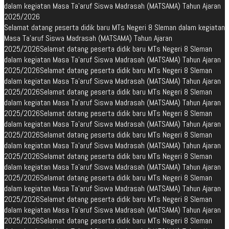
dalam kegiatan Masa Ta'aruf Siswa Madrasah (MATSAMA) Tahun Ajaran
2025/2026
Selamat datang peserta didik baru MTs Negeri 8 Sleman dalam kegiatan
Masa Ta'aruf Siswa Madrasah (MATSAMA) Tahun Ajaran
2025/2026
Selamat datang peserta didik baru MTs Negeri 8 Sleman
dalam kegiatan Masa Ta'aruf Siswa Madrasah (MATSAMA) Tahun Ajaran
2025/2026
Selamat datang peserta didik baru MTs Negeri 8 Sleman
dalam kegiatan Masa Ta'aruf Siswa Madrasah (MATSAMA) Tahun Ajaran
2025/2026
Selamat datang peserta didik baru MTs Negeri 8 Sleman
dalam kegiatan Masa Ta'aruf Siswa Madrasah (MATSAMA) Tahun Ajaran
2025/2026
Selamat datang peserta didik baru MTs Negeri 8 Sleman
dalam kegiatan Masa Ta'aruf Siswa Madrasah (MATSAMA) Tahun Ajaran
2025/2026
Selamat datang peserta didik baru MTs Negeri 8 Sleman
dalam kegiatan Masa Ta'aruf Siswa Madrasah (MATSAMA) Tahun Ajaran
2025/2026
Selamat datang peserta didik baru MTs Negeri 8 Sleman
dalam kegiatan Masa Ta'aruf Siswa Madrasah (MATSAMA) Tahun Ajaran
2025/2026
Selamat datang peserta didik baru MTs Negeri 8 Sleman
dalam kegiatan Masa Ta'aruf Siswa Madrasah (MATSAMA) Tahun Ajaran
2025/2026
Selamat datang peserta didik baru MTs Negeri 8 Sleman
dalam kegiatan Masa Ta'aruf Siswa Madrasah (MATSAMA) Tahun Ajaran
2025/2026
Selamat datang peserta didik baru MTs Negeri 8 Sleman