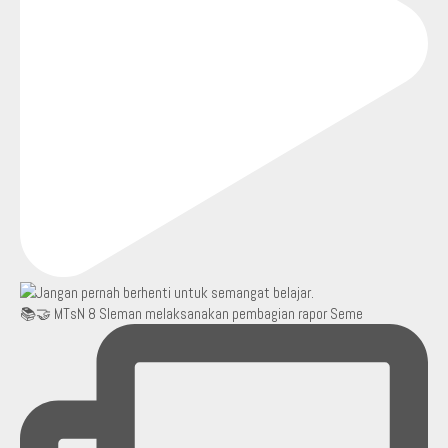
📚🤝 MTsN 8 Sleman melaksanakan pembagian rapor Seme