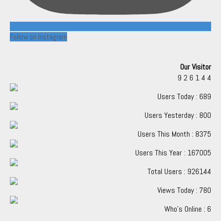
Follow on Instagram
Our Visitor
9
2
6
1
4
4
Users Today : 689
Users Yesterday : 800
Users This Month : 8375
Users This Year : 167005
Total Users : 926144
Views Today : 780
Who's Online : 6