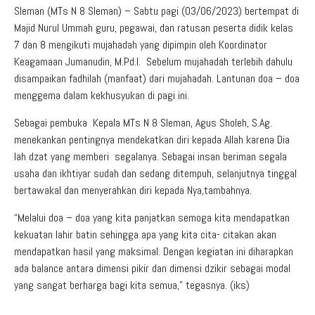
Sleman (MTs N 8 Sleman) – Sabtu pagi (03/06/2023) bertempat di
Majid Nurul Ummah guru, pegawai, dan ratusan peserta didik kelas
7 dan 8 mengikuti mujahadah yang dipimpin oleh Koordinator
Keagamaan Jumanudin, M.Pd.I. Sebelum mujahadah terlebih dahulu
disampaikan fadhilah (manfaat) dari mujahadah. Lantunan doa – doa
menggema dalam kekhusyukan di pagi ini.
Sebagai pembuka Kepala MTs N 8 Sleman, Agus Sholeh, S.Ag.
menekankan pentingnya mendekatkan diri kepada Allah karena Dia
lah dzat yang memberi segalanya. Sebagai insan beriman segala
usaha dan ikhtiyar sudah dan sedang ditempuh, selanjutnya tinggal
bertawakal dan menyerahkan diri kepada Nya,tambahnya.
“Melalui doa – doa yang kita panjatkan semoga kita mendapatkan
kekuatan lahir batin sehingga apa yang kita cita- citakan akan
mendapatkan hasil yang maksimal. Dengan kegiatan ini diharapkan
ada balance antara dimensi pikir dan dimensi dzikir sebagai modal
yang sangat berharga bagi kita semua,” tegasnya. (iks)