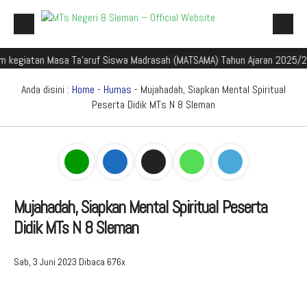
atan Masa Ta'aruf Siswa Madrasah (MATSAMA) Tahun Ajaran 2025/2026
Beranda
Profil Madrasah
Anda disini :
Home
-
Humas
- Mujahadah, Siapkan Mental Spiritual
Peserta Didik MTs N 8 Sleman
Akademik
Galeri
Aplikasi Madrasah
PMBM
Mujahadah, Siapkan Mental Spiritual Peserta
Didik MTs N 8 Sleman
Perpustakaan Madyadesta
Zona Integritas
Sab, 3 Juni 2023
Dibaca 676x
PPID