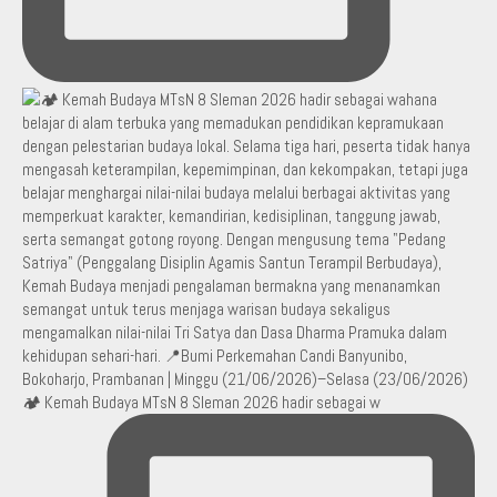
🏕️ Kemah Budaya MTsN 8 Sleman 2026 hadir sebagai w