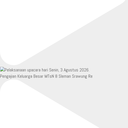
Pengajian Keluarga Besar MTsN 8 Sleman Srawung Re