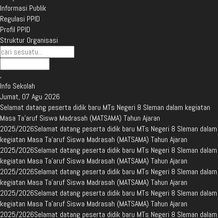
Informasi Publik
Regulasi PPID
Profil PPID
Struktur Organisasi
Info Sekolah
Jumat, 07 Agu 2026
Selamat datang peserta didik baru MTs Negeri 8 Sleman dalam kegiatan
Masa Ta'aruf Siswa Madrasah (MATSAMA) Tahun Ajaran
2025/2026
Selamat datang peserta didik baru MTs Negeri 8 Sleman dalam
kegiatan Masa Ta'aruf Siswa Madrasah (MATSAMA) Tahun Ajaran
2025/2026
Selamat datang peserta didik baru MTs Negeri 8 Sleman dalam
kegiatan Masa Ta'aruf Siswa Madrasah (MATSAMA) Tahun Ajaran
2025/2026
Selamat datang peserta didik baru MTs Negeri 8 Sleman dalam
kegiatan Masa Ta'aruf Siswa Madrasah (MATSAMA) Tahun Ajaran
2025/2026
Selamat datang peserta didik baru MTs Negeri 8 Sleman dalam
kegiatan Masa Ta'aruf Siswa Madrasah (MATSAMA) Tahun Ajaran
2025/2026
Selamat datang peserta didik baru MTs Negeri 8 Sleman dalam