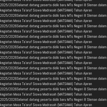
2025/2026
Selamat datang peserta didik baru MTs Negeri 8 Sleman dalam
kegiatan Masa Ta'aruf Siswa Madrasah (MATSAMA) Tahun Ajaran
2025/2026
Selamat datang peserta didik baru MTs Negeri 8 Sleman dalam
kegiatan Masa Ta'aruf Siswa Madrasah (MATSAMA) Tahun Ajaran
2025/2026
Selamat datang peserta didik baru MTs Negeri 8 Sleman dalam
kegiatan Masa Ta'aruf Siswa Madrasah (MATSAMA) Tahun Ajaran
2025/2026
Selamat datang peserta didik baru MTs Negeri 8 Sleman dalam
kegiatan Masa Ta'aruf Siswa Madrasah (MATSAMA) Tahun Ajaran
2025/2026
Selamat datang peserta didik baru MTs Negeri 8 Sleman dalam
kegiatan Masa Ta'aruf Siswa Madrasah (MATSAMA) Tahun Ajaran
2025/2026
Selamat datang peserta didik baru MTs Negeri 8 Sleman dalam
kegiatan Masa Ta'aruf Siswa Madrasah (MATSAMA) Tahun Ajaran
2025/2026
Selamat datang peserta didik baru MTs Negeri 8 Sleman dalam
kegiatan Masa Ta'aruf Siswa Madrasah (MATSAMA) Tahun Ajaran
2025/2026
Selamat datang peserta didik baru MTs Negeri 8 Sleman dalam
kegiatan Masa Ta'aruf Siswa Madrasah (MATSAMA) Tahun Ajaran
2025/2026
Selamat datang peserta didik baru MTs Negeri 8 Sleman dalam
kegiatan Masa Ta'aruf Siswa Madrasah (MATSAMA) Tahun Ajaran
2025/2026
Selamat datang peserta didik baru MTs Negeri 8 Sleman dalam
kegiatan Masa Ta'aruf Siswa Madrasah (MATSAMA) Tahun Ajaran