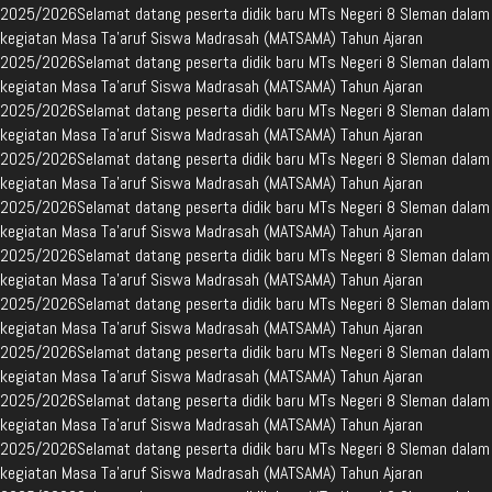
2025/2026
Selamat datang peserta didik baru MTs Negeri 8 Sleman dalam
kegiatan Masa Ta'aruf Siswa Madrasah (MATSAMA) Tahun Ajaran
2025/2026
Selamat datang peserta didik baru MTs Negeri 8 Sleman dalam
kegiatan Masa Ta'aruf Siswa Madrasah (MATSAMA) Tahun Ajaran
2025/2026
Selamat datang peserta didik baru MTs Negeri 8 Sleman dalam
kegiatan Masa Ta'aruf Siswa Madrasah (MATSAMA) Tahun Ajaran
2025/2026
Selamat datang peserta didik baru MTs Negeri 8 Sleman dalam
kegiatan Masa Ta'aruf Siswa Madrasah (MATSAMA) Tahun Ajaran
2025/2026
Selamat datang peserta didik baru MTs Negeri 8 Sleman dalam
kegiatan Masa Ta'aruf Siswa Madrasah (MATSAMA) Tahun Ajaran
2025/2026
Selamat datang peserta didik baru MTs Negeri 8 Sleman dalam
kegiatan Masa Ta'aruf Siswa Madrasah (MATSAMA) Tahun Ajaran
2025/2026
Selamat datang peserta didik baru MTs Negeri 8 Sleman dalam
kegiatan Masa Ta'aruf Siswa Madrasah (MATSAMA) Tahun Ajaran
2025/2026
Selamat datang peserta didik baru MTs Negeri 8 Sleman dalam
kegiatan Masa Ta'aruf Siswa Madrasah (MATSAMA) Tahun Ajaran
2025/2026
Selamat datang peserta didik baru MTs Negeri 8 Sleman dalam
kegiatan Masa Ta'aruf Siswa Madrasah (MATSAMA) Tahun Ajaran
2025/2026
Selamat datang peserta didik baru MTs Negeri 8 Sleman dalam
kegiatan Masa Ta'aruf Siswa Madrasah (MATSAMA) Tahun Ajaran