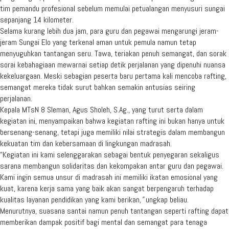
tim pemandu profesional sebelum memulai petualangan menyusuri sungai
sepanjang 14 kilometer.
Selama kurang lebih dua jam, para guru dan pegawai mengarungi jeram-
jeram Sungai Elo yang terkenal aman untuk pemula namun tetap
menyuguhkan tantangan seru. Tawa, teriakan penuh semangat, dan sorak
sorai kebahagiaan mewarnai setiap detik perjalanan yang dipenuhi nuansa
kekeluargaan. Meski sebagian peserta baru pertama kali mencoba rafting,
semangat mereka tidak surut bahkan semakin antusias seiring
perjalanan.
Kepala MTsN 8 Sleman, Agus Sholeh, S.Ag., yang turut serta dalam
kegiatan ini, menyampaikan bahwa kegiatan rafting ini bukan hanya untuk
bersenang-senang, tetapi juga memiliki nilai strategis dalam membangun
kekuatan tim dan kebersamaan di lingkungan madrasah.
“Kegiatan ini kami selenggarakan sebagai bentuk penyegaran sekaligus
sarana membangun solidaritas dan kekompakan antar guru dan pegawai.
Kami ingin semua unsur di madrasah ini memiliki ikatan emosional yang
kuat, karena kerja sama yang baik akan sangat berpengaruh terhadap
kualitas layanan pendidikan yang kami berikan
,”
ungkap beliau.
Menurutnya, suasana santai namun penuh tantangan seperti rafting dapat
memberikan dampak positif bagi mental dan semangat para tenaga