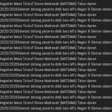
kegiatan Masa Ta'aruf Siswa Madrasah (MATSAMA) Tahun Ajaran
2025/2026
Selamat datang peserta didik baru MTs Negeri 8 Sleman dalam
kegiatan Masa Ta'aruf Siswa Madrasah (MATSAMA) Tahun Ajaran
2025/2026
Selamat datang peserta didik baru MTs Negeri 8 Sleman dalam
kegiatan Masa Ta'aruf Siswa Madrasah (MATSAMA) Tahun Ajaran
2025/2026
Selamat datang peserta didik baru MTs Negeri 8 Sleman dalam
kegiatan Masa Ta'aruf Siswa Madrasah (MATSAMA) Tahun Ajaran
2025/2026
Selamat datang peserta didik baru MTs Negeri 8 Sleman dalam
kegiatan Masa Ta'aruf Siswa Madrasah (MATSAMA) Tahun Ajaran
2025/2026
Selamat datang peserta didik baru MTs Negeri 8 Sleman dalam
kegiatan Masa Ta'aruf Siswa Madrasah (MATSAMA) Tahun Ajaran
2025/2026
Selamat datang peserta didik baru MTs Negeri 8 Sleman dalam
kegiatan Masa Ta'aruf Siswa Madrasah (MATSAMA) Tahun Ajaran
2025/2026
Selamat datang peserta didik baru MTs Negeri 8 Sleman dalam
kegiatan Masa Ta'aruf Siswa Madrasah (MATSAMA) Tahun Ajaran
2025/2026
Selamat datang peserta didik baru MTs Negeri 8 Sleman dalam
kegiatan Masa Ta'aruf Siswa Madrasah (MATSAMA) Tahun Ajaran
2025/2026
Selamat datang peserta didik baru MTs Negeri 8 Sleman dalam
kegiatan Masa Ta'aruf Siswa Madrasah (MATSAMA) Tahun Ajaran
2025/2026
Selamat datang peserta didik baru MTs Negeri 8 Sleman dalam