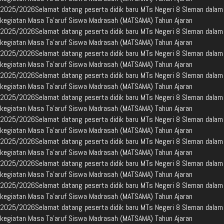
2025/2026
Selamat datang peserta didik baru MTs Negeri 8 Sleman dalam
kegiatan Masa Ta'aruf Siswa Madrasah (MATSAMA) Tahun Ajaran
2025/2026
Selamat datang peserta didik baru MTs Negeri 8 Sleman dalam
kegiatan Masa Ta'aruf Siswa Madrasah (MATSAMA) Tahun Ajaran
2025/2026
Selamat datang peserta didik baru MTs Negeri 8 Sleman dalam
kegiatan Masa Ta'aruf Siswa Madrasah (MATSAMA) Tahun Ajaran
2025/2026
Selamat datang peserta didik baru MTs Negeri 8 Sleman dalam
kegiatan Masa Ta'aruf Siswa Madrasah (MATSAMA) Tahun Ajaran
2025/2026
Selamat datang peserta didik baru MTs Negeri 8 Sleman dalam
kegiatan Masa Ta'aruf Siswa Madrasah (MATSAMA) Tahun Ajaran
2025/2026
Selamat datang peserta didik baru MTs Negeri 8 Sleman dalam
kegiatan Masa Ta'aruf Siswa Madrasah (MATSAMA) Tahun Ajaran
2025/2026
Selamat datang peserta didik baru MTs Negeri 8 Sleman dalam
kegiatan Masa Ta'aruf Siswa Madrasah (MATSAMA) Tahun Ajaran
2025/2026
Selamat datang peserta didik baru MTs Negeri 8 Sleman dalam
kegiatan Masa Ta'aruf Siswa Madrasah (MATSAMA) Tahun Ajaran
2025/2026
Selamat datang peserta didik baru MTs Negeri 8 Sleman dalam
kegiatan Masa Ta'aruf Siswa Madrasah (MATSAMA) Tahun Ajaran
2025/2026
Selamat datang peserta didik baru MTs Negeri 8 Sleman dalam
kegiatan Masa Ta'aruf Siswa Madrasah (MATSAMA) Tahun Ajaran