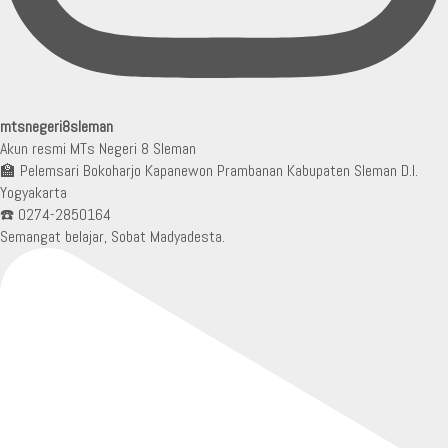
mtsnegeri8sleman
Akun resmi MTs Negeri 8 Sleman
🏫 Pelemsari Bokoharjo Kapanewon Prambanan Kabupaten Sleman D.I.
Yogyakarta
☎️ 0274-2850164
Semangat belajar, Sobat Madyadesta.