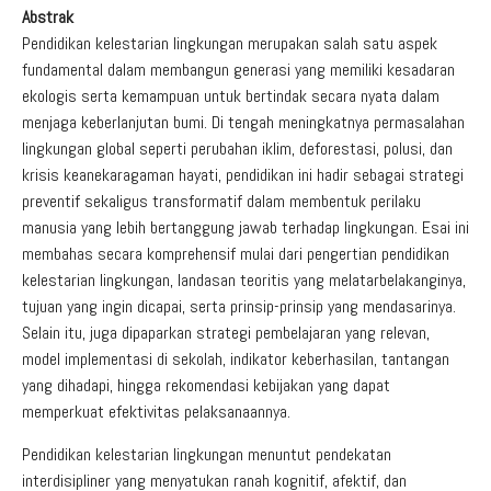
Abstrak
Pendidikan kelestarian lingkungan merupakan salah satu aspek
fundamental dalam membangun generasi yang memiliki kesadaran
ekologis serta kemampuan untuk bertindak secara nyata dalam
menjaga keberlanjutan bumi. Di tengah meningkatnya permasalahan
lingkungan global seperti perubahan iklim, deforestasi, polusi, dan
krisis keanekaragaman hayati, pendidikan ini hadir sebagai strategi
preventif sekaligus transformatif dalam membentuk perilaku
manusia yang lebih bertanggung jawab terhadap lingkungan. Esai ini
membahas secara komprehensif mulai dari pengertian pendidikan
kelestarian lingkungan, landasan teoritis yang melatarbelakanginya,
tujuan yang ingin dicapai, serta prinsip-prinsip yang mendasarinya.
Selain itu, juga dipaparkan strategi pembelajaran yang relevan,
model implementasi di sekolah, indikator keberhasilan, tantangan
yang dihadapi, hingga rekomendasi kebijakan yang dapat
memperkuat efektivitas pelaksanaannya.
Pendidikan kelestarian lingkungan menuntut pendekatan
interdisipliner yang menyatukan ranah kognitif, afektif, dan