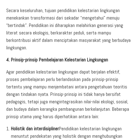
Secara keseluruhan, tujuan pendidikan kelestarian lingkungan
menekankan transformasi dari sekadar “mengetahui” menuju
“bertindak”. Pendidikan ini diharapkan melahirkan generasi yang
literat secara ekologis, berkarakter peduli, serta mampu
berkontribusi aktif dalam menciptakan masyarakat yang berbudaya
lingkungan.
4. Prinsip-prinsip Pembelajaran Kelestarian Lingkungan
Agar pendidikan kelestarian lingkungan dapat berjalan efektif,
proses pembelajaran perlu berlandaskan pada prinsip-prinsip
tertentu yang mampu menjembatani antara pengetahuan teoritis
dengan tindakan nyata. Prinsip-prinsip ini tidak hanya bersifat
pedagogis, tetapi juga mengintegrasikan nilai-nilai ekologi, sosial,
dan budaya dalam kerangka pembangunan berkelanjutan. Beberapa
prinsip utama yang harus diperhatikan antara lain:
Holistik dan interdisipliner
Pendidikan kelestarian lingkungan
menuntut pendekatan yang holistik dengan menghubungkan