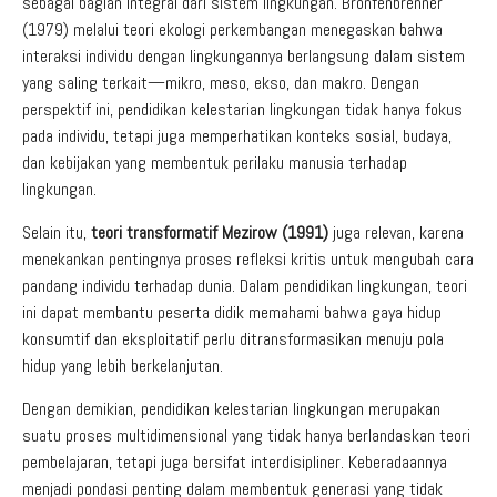
sebagai bagian integral dari sistem lingkungan. Bronfenbrenner
(1979) melalui teori ekologi perkembangan menegaskan bahwa
interaksi individu dengan lingkungannya berlangsung dalam sistem
yang saling terkait—mikro, meso, ekso, dan makro. Dengan
perspektif ini, pendidikan kelestarian lingkungan tidak hanya fokus
pada individu, tetapi juga memperhatikan konteks sosial, budaya,
dan kebijakan yang membentuk perilaku manusia terhadap
lingkungan.
Selain itu,
teori transformatif Mezirow (1991)
juga relevan, karena
menekankan pentingnya proses refleksi kritis untuk mengubah cara
pandang individu terhadap dunia. Dalam pendidikan lingkungan, teori
ini dapat membantu peserta didik memahami bahwa gaya hidup
konsumtif dan eksploitatif perlu ditransformasikan menuju pola
hidup yang lebih berkelanjutan.
Dengan demikian, pendidikan kelestarian lingkungan merupakan
suatu proses multidimensional yang tidak hanya berlandaskan teori
pembelajaran, tetapi juga bersifat interdisipliner. Keberadaannya
menjadi pondasi penting dalam membentuk generasi yang tidak