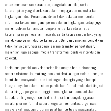
untuk menanamkan kesadaran, pengetahuan, nilai, serta
keterampilan yang diperlukan dalam menjaga dan melestarikan
lingkungan hidup. Peran pendidikan tidak sekadar memberikan
informasi faktual mengenai permasalahan lingkungan, tetapi juga
menumbuhkan kemampuan berpikir kritis, kesadaran etis,
keterampilan pemecahan masalah, serta kebiasaan perilaku yang
mendukung gaya hidup berkelanjutan. Dengan demikian, pendidikan
tidak hanya berfungsi sebagai sarana transfer pengetahuan,
melainkan juga sebagai media transformasi perilaku individu dan
kolektif.
Lebih jauh, pendidikan kelestarian lingkungan harus dirancang
secara sistematis, matang, dan kontekstual agar selaras dengan
kebutuhan masyarakat dan tantangan ekologis yang dihadapi.
Integrasinya ke dalam sistem pendidikan formal, mulai dari tingkat
dasar hingga perguruan tinggi, memungkinkan pembentukan
kesadaran lingkungan sejak dini. Di sisi lain, penyelenggaraan
melalui jalur nonformal seperti kegiatan komunitas, organisasi
masyarakat, maupun program pelatihan berbasis masyarakat,