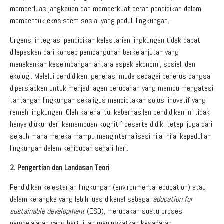
memperluas jangkauan dan memperkuat peran pendidikan dalam
membentuk ekosistem sosial yang peduli lingkungan.
Urgensi integrasi pendidikan kelestarian lingkungan tidak dapat
dilepaskan dari konsep pembangunan berkelanjutan yang
menekankan keseimbangan antara aspek ekonomi, sosial, dan
ekologi. Melalui pendidikan, generasi muda sebagai penerus bangsa
dipersiapkan untuk menjadi agen perubahan yang mampu mengatasi
tantangan lingkungan sekaligus menciptakan solusi inovatif yang
ramah lingkungan. Oleh karena itu, keberhasilan pendidikan ini tidak
hanya diukur dari kemampuan kognitif peserta didik, tetapi juga dari
sejauh mana mereka mampu menginternalisasi nilai-nilai kepedulian
lingkungan dalam kehidupan sehari-hari.
2. Pengertian dan Landasan Teori
Pendidikan kelestarian lingkungan (environmental education) atau
dalam kerangka yang lebih luas dikenal sebagai
education for
sustainable development
(ESD), merupakan suatu proses
pembelajaran yang bertujuan meningkatkan kesadaran,