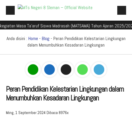
sa Ta'aruf Siswa Madrasah (MATSAMA) Tahun Ajaran 2025/2026
Selam
Beranda
Profil Madrasah
Anda disini :
Home
-
Blog
- Peran Pendidikan Kelestarian Lingkungan
dalam Menumbuhkan Kesadaran Lingkungan
Akademik
Galeri
Aplikasi Madrasah
PMBM
Peran Pendidikan Kelestarian Lingkungan dalam
Menumbuhkan Kesadaran Lingkungan
Perpustakaan Madyadesta
Zona Integritas
Ming, 1 September 2024
Dibaca 8976x
PPID