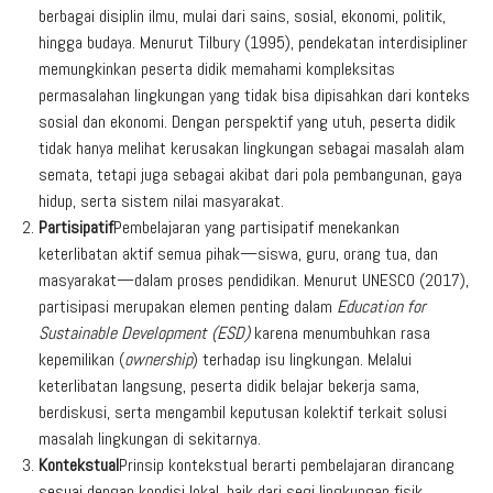
berbagai disiplin ilmu, mulai dari sains, sosial, ekonomi, politik,
hingga budaya. Menurut Tilbury (1995), pendekatan interdisipliner
memungkinkan peserta didik memahami kompleksitas
permasalahan lingkungan yang tidak bisa dipisahkan dari konteks
sosial dan ekonomi. Dengan perspektif yang utuh, peserta didik
tidak hanya melihat kerusakan lingkungan sebagai masalah alam
semata, tetapi juga sebagai akibat dari pola pembangunan, gaya
hidup, serta sistem nilai masyarakat.
Partisipatif
Pembelajaran yang partisipatif menekankan
keterlibatan aktif semua pihak—siswa, guru, orang tua, dan
masyarakat—dalam proses pendidikan. Menurut UNESCO (2017),
partisipasi merupakan elemen penting dalam
Education for
Sustainable Development (ESD)
karena menumbuhkan rasa
kepemilikan (
ownership
) terhadap isu lingkungan. Melalui
keterlibatan langsung, peserta didik belajar bekerja sama,
berdiskusi, serta mengambil keputusan kolektif terkait solusi
masalah lingkungan di sekitarnya.
Kontekstual
Prinsip kontekstual berarti pembelajaran dirancang
sesuai dengan kondisi lokal, baik dari segi lingkungan fisik,