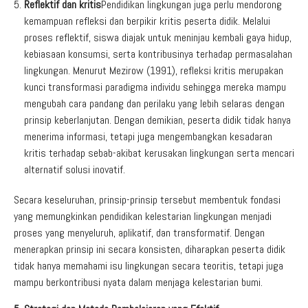
Reflektif dan kritis
Pendidikan lingkungan juga perlu mendorong
kemampuan refleksi dan berpikir kritis peserta didik. Melalui
proses reflektif, siswa diajak untuk meninjau kembali gaya hidup,
kebiasaan konsumsi, serta kontribusinya terhadap permasalahan
lingkungan. Menurut Mezirow (1991), refleksi kritis merupakan
kunci transformasi paradigma individu sehingga mereka mampu
mengubah cara pandang dan perilaku yang lebih selaras dengan
prinsip keberlanjutan. Dengan demikian, peserta didik tidak hanya
menerima informasi, tetapi juga mengembangkan kesadaran
kritis terhadap sebab-akibat kerusakan lingkungan serta mencari
alternatif solusi inovatif.
Secara keseluruhan, prinsip-prinsip tersebut membentuk fondasi
yang memungkinkan pendidikan kelestarian lingkungan menjadi
proses yang menyeluruh, aplikatif, dan transformatif. Dengan
menerapkan prinsip ini secara konsisten, diharapkan peserta didik
tidak hanya memahami isu lingkungan secara teoritis, tetapi juga
mampu berkontribusi nyata dalam menjaga kelestarian bumi.