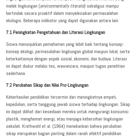
melek lingkungan (
environmentally literate
) sekaligus mampu
bertindak secara proaktif dalam menyelesaikan permasalahan
ekologis. Beberapa indikator yang dapat digunakan antara lain:
7.1 Peningkatan Pengetahuan dan Literasi Lingkungan
Siswa menunjukkan pemahaman yang lebih baik tentang konsep-
konsep ekologi, permasalahan lingkungan global maupun lokal, serta
keterkaitannya dengan aspek sosial, ekonomi, dan budaya. Literasi
ini dapat diukur melalui tes, wawancara, maupun tugas penelitian
sederhana.
7.2 Perubahan Sikap dan Nilai Pro-Lingkungan
Keberhasilan pendidikan tercermin dari meningkatnya empati,
kepedulian, serta tanggung jawab siswa terhadap lingkungan. Sikap
ini dapat dilihat dari kesediaan mereka untuk mengurangi konsumsi
plastik, menghemat energi, atau menjaga kebersihan lingkungan
sekolah. Krathwohl et al. (1964) menekankan bahwa perubahan
sikap merupakan bagian penting dalam ranah afektif pendidikan.