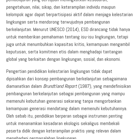
pengetahuan, nilai, sikap, dan keterampilan individu maupun
kelompok agar dapat berpartisipasi aktif dalam menjaga kelestarian
lingkungan serta mendorong terwujudnya pembangunan
berkelanjutan. Menurut UNESCO (2014), ESD dirancang tidak hanya
untuk memberikan pemahaman tentang isu-isu lingkungan, tetapi
juga untuk menumbuhkan kapasitas kritis, kemampuan mengambil
keputusan, serta komitmen etis dalam menghadapi tantangan
global yang berkaitan dengan lingkungan, sosial, dan ekonomi.
Pengertian pendidikan kelestarian lingkungan tidak dapat
dipisahkan dari konsep pembangunan berkelanjutan sebagaimana
diamanatkan dalam
Brundtland Report
(1987), yang mendefinisikan
pembangunan berkelanjutan sebagai pembangunan yang mampu
memenuhi kebutuhan generasi sekarang tanpa mengorbankan
kemampuan generasi mendatang dalam memenuhi kebutuhannya.
Oleh sebab itu, pendidikan berperan sebagai instrumen penting
untuk menanamkan kesadaran ekologis sekaligus membekali
peserta didik dengan keterampilan praktis yang relevan dalam
menghadapi permasalahan lingkungan.