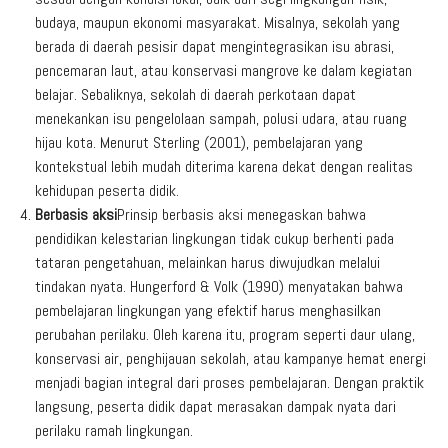
budaya, maupun ekonomi masyarakat. Misalnya, sekolah yang
berada di daerah pesisir dapat mengintegrasikan isu abrasi,
pencemaran laut, atau konservasi mangrove ke dalam kegiatan
belajar. Sebaliknya, sekolah di daerah perkotaan dapat
menekankan isu pengelolaan sampah, polusi udara, atau ruang
hijau kota. Menurut Sterling (2001), pembelajaran yang
kontekstual lebih mudah diterima karena dekat dengan realitas
kehidupan peserta didik.
Berbasis aksi
Prinsip berbasis aksi menegaskan bahwa
pendidikan kelestarian lingkungan tidak cukup berhenti pada
tataran pengetahuan, melainkan harus diwujudkan melalui
tindakan nyata. Hungerford & Volk (1990) menyatakan bahwa
pembelajaran lingkungan yang efektif harus menghasilkan
perubahan perilaku. Oleh karena itu, program seperti daur ulang,
konservasi air, penghijauan sekolah, atau kampanye hemat energi
menjadi bagian integral dari proses pembelajaran. Dengan praktik
langsung, peserta didik dapat merasakan dampak nyata dari
perilaku ramah lingkungan.