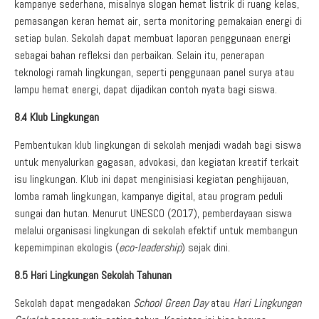
kampanye sederhana, misalnya slogan hemat listrik di ruang kelas,
pemasangan keran hemat air, serta monitoring pemakaian energi di
setiap bulan. Sekolah dapat membuat laporan penggunaan energi
sebagai bahan refleksi dan perbaikan. Selain itu, penerapan
teknologi ramah lingkungan, seperti penggunaan panel surya atau
lampu hemat energi, dapat dijadikan contoh nyata bagi siswa.
8.4 Klub Lingkungan
Pembentukan klub lingkungan di sekolah menjadi wadah bagi siswa
untuk menyalurkan gagasan, advokasi, dan kegiatan kreatif terkait
isu lingkungan. Klub ini dapat menginisiasi kegiatan penghijauan,
lomba ramah lingkungan, kampanye digital, atau program peduli
sungai dan hutan. Menurut UNESCO (2017), pemberdayaan siswa
melalui organisasi lingkungan di sekolah efektif untuk membangun
kepemimpinan ekologis (
eco-leadership
) sejak dini.
8.5 Hari Lingkungan Sekolah Tahunan
Sekolah dapat mengadakan
School Green Day
atau
Hari Lingkungan