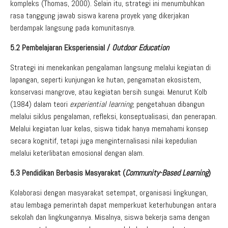
kompleks (Thomas, 2000). Selain itu, strategi ini menumbuhkan
rasa tanggung jawab siswa karena proyek yang dikerjakan
berdampak langsung pada komunitasnya.
5.2 Pembelajaran Eksperiensial /
Outdoor Education
Strategi ini menekankan pengalaman langsung melalui kegiatan di
lapangan, seperti kunjungan ke hutan, pengamatan ekosistem,
konservasi mangrove, atau kegiatan bersih sungai. Menurut Kolb
(1984) dalam teori
experiential learning
, pengetahuan dibangun
melalui siklus pengalaman, refleksi, konseptualisasi, dan penerapan.
Melalui kegiatan luar kelas, siswa tidak hanya memahami konsep
secara kognitif, tetapi juga menginternalisasi nilai kepedulian
melalui keterlibatan emosional dengan alam.
5.3 Pendidikan Berbasis Masyarakat (
Community-Based Learning
)
Kolaborasi dengan masyarakat setempat, organisasi lingkungan,
atau lembaga pemerintah dapat memperkuat keterhubungan antara
sekolah dan lingkungannya. Misalnya, siswa bekerja sama dengan