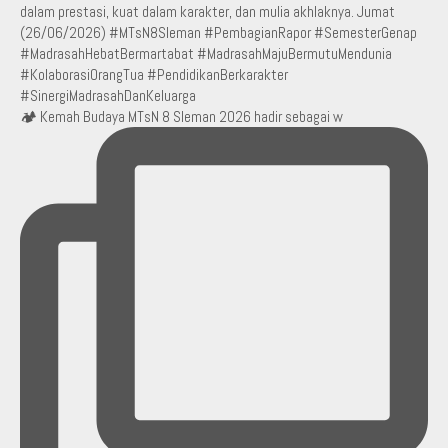
🏕️ Kemah Budaya MTsN 8 Sleman 2026 hadir sebagai w