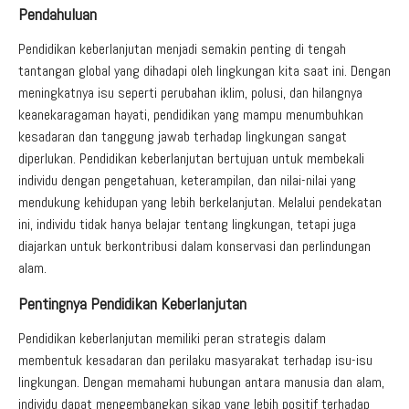
Aduan Masyarakat
Pelayanan Informasi
Video Edukasi
Buku Digital Guru
Pendahuluan
Maklumat Pelayanan
Informasi Publik
Pojok Literasi
Pendidikan keberlanjutan menjadi semakin penting di tengah
tantangan global yang dihadapi oleh lingkungan kita saat ini. Dengan
Download
Regulasi PPID
meningkatnya isu seperti perubahan iklim, polusi, dan hilangnya
Profil PPID
keanekaragaman hayati, pendidikan yang mampu menumbuhkan
kesadaran dan tanggung jawab terhadap lingkungan sangat
Struktur Organisasi
diperlukan. Pendidikan keberlanjutan bertujuan untuk membekali
individu dengan pengetahuan, keterampilan, dan nilai-nilai yang
mendukung kehidupan yang lebih berkelanjutan. Melalui pendekatan
ini, individu tidak hanya belajar tentang lingkungan, tetapi juga
diajarkan untuk berkontribusi dalam konservasi dan perlindungan
alam.
Pentingnya Pendidikan Keberlanjutan
Pendidikan keberlanjutan memiliki peran strategis dalam
membentuk kesadaran dan perilaku masyarakat terhadap isu-isu
lingkungan. Dengan memahami hubungan antara manusia dan alam,
individu dapat mengembangkan sikap yang lebih positif terhadap