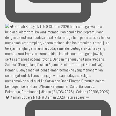
🏕️ Kemah Budaya MTsN 8 Sleman 2026 hadir sebagai w