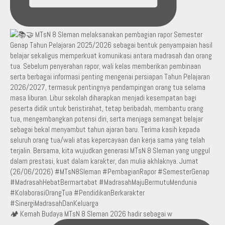
🏕️ Kemah Budaya MTsN 8 Sleman 2026 hadir sebagai w