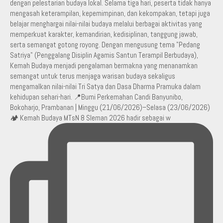
🏕️ Kemah Budaya MTsN 8 Sleman 2026 hadir sebagai w