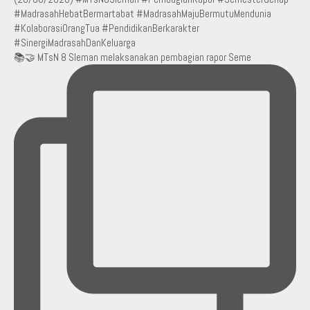
📚🤝 MTsN 8 Sleman melaksanakan pembagian rapor Seme