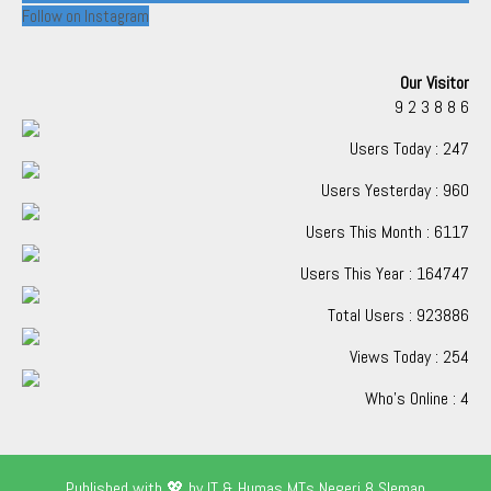
Follow on Instagram
Our Visitor
9
2
3
8
8
6
Users Today : 247
Users Yesterday : 960
Users This Month : 6117
Users This Year : 164747
Total Users : 923886
Views Today : 254
Who's Online : 4
Published with 💖 by IT & Humas MTs Negeri 8 Sleman