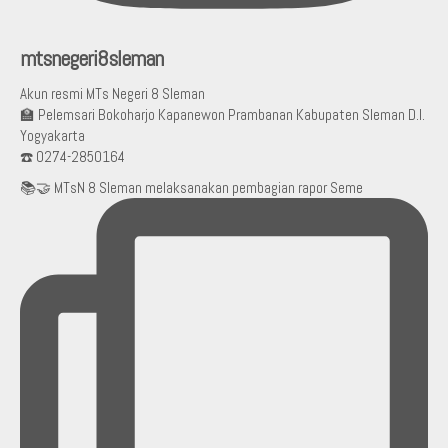
mtsnegeri8sleman
Akun resmi MTs Negeri 8 Sleman
🏫 Pelemsari Bokoharjo Kapanewon Prambanan Kabupaten Sleman D.I.
Yogyakarta
☎️ 0274-2850164
📚🤝 MTsN 8 Sleman melaksanakan pembagian rapor Seme