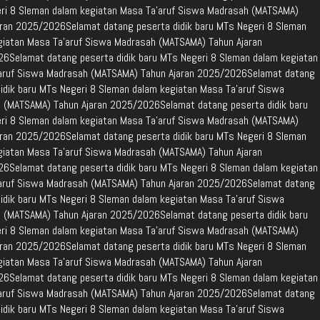
eri 8 Sleman dalam kegiatan Masa Ta'aruf Siswa Madrasah (MATSAMA)
jaran 2025/2026
Selamat datang peserta didik baru MTs Negeri 8 Sleman
egiatan Masa Ta'aruf Siswa Madrasah (MATSAMA) Tahun Ajaran
26
Selamat datang peserta didik baru MTs Negeri 8 Sleman dalam kegiatan
a'aruf Siswa Madrasah (MATSAMA) Tahun Ajaran 2025/2026
Selamat datang
idik baru MTs Negeri 8 Sleman dalam kegiatan Masa Ta'aruf Siswa
ah (MATSAMA) Tahun Ajaran 2025/2026
Selamat datang peserta didik baru
eri 8 Sleman dalam kegiatan Masa Ta'aruf Siswa Madrasah (MATSAMA)
jaran 2025/2026
Selamat datang peserta didik baru MTs Negeri 8 Sleman
egiatan Masa Ta'aruf Siswa Madrasah (MATSAMA) Tahun Ajaran
26
Selamat datang peserta didik baru MTs Negeri 8 Sleman dalam kegiatan
a'aruf Siswa Madrasah (MATSAMA) Tahun Ajaran 2025/2026
Selamat datang
idik baru MTs Negeri 8 Sleman dalam kegiatan Masa Ta'aruf Siswa
ah (MATSAMA) Tahun Ajaran 2025/2026
Selamat datang peserta didik baru
eri 8 Sleman dalam kegiatan Masa Ta'aruf Siswa Madrasah (MATSAMA)
jaran 2025/2026
Selamat datang peserta didik baru MTs Negeri 8 Sleman
egiatan Masa Ta'aruf Siswa Madrasah (MATSAMA) Tahun Ajaran
26
Selamat datang peserta didik baru MTs Negeri 8 Sleman dalam kegiatan
a'aruf Siswa Madrasah (MATSAMA) Tahun Ajaran 2025/2026
Selamat datang
idik baru MTs Negeri 8 Sleman dalam kegiatan Masa Ta'aruf Siswa