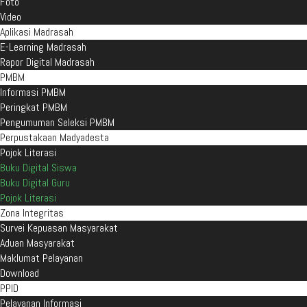
Foto
Video
Aplikasi Madrasah
E-Learning Madrasah
Rapor Digital Madrasah
PMBM
Informasi PMBM
Peringkat PMBM
Pengumuman Seleksi PMBM
Perpustakaan Madyadesta
Pojok Literasi
Buku Digital Siswa
Buku Digital Guru
Pojok Literasi
Zona Integritas
Survei Kepuasan Masyarakat
Aduan Masyarakat
Maklumat Pelayanan
Download
PPID
Pelayanan Informasi