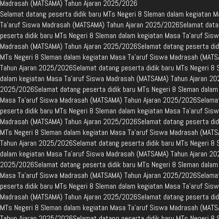
Madrasah (MATSAMA) Tahun Ajaran 2025/2026
Selamat datang peserta didik baru MTs Negeri 8 Sleman dalam kegiatan
Ta'aruf Siswa Madrasah (MATSAMA) Tahun Ajaran 2025/2026
Selamat data
peserta didik baru MTs Negeri 8 Sleman dalam kegiatan Masa Ta'aruf Si
Madrasah (MATSAMA) Tahun Ajaran 2025/2026
Selamat datang peserta di
MTs Negeri 8 Sleman dalam kegiatan Masa Ta'aruf Siswa Madrasah (MAT
Tahun Ajaran 2025/2026
Selamat datang peserta didik baru MTs Negeri 
dalam kegiatan Masa Ta'aruf Siswa Madrasah (MATSAMA) Tahun Ajaran 2
2025/2026
Selamat datang peserta didik baru MTs Negeri 8 Sleman dala
Masa Ta'aruf Siswa Madrasah (MATSAMA) Tahun Ajaran 2025/2026
Selama
peserta didik baru MTs Negeri 8 Sleman dalam kegiatan Masa Ta'aruf Si
Madrasah (MATSAMA) Tahun Ajaran 2025/2026
Selamat datang peserta di
MTs Negeri 8 Sleman dalam kegiatan Masa Ta'aruf Siswa Madrasah (MAT
Tahun Ajaran 2025/2026
Selamat datang peserta didik baru MTs Negeri 
dalam kegiatan Masa Ta'aruf Siswa Madrasah (MATSAMA) Tahun Ajaran 2
2025/2026
Selamat datang peserta didik baru MTs Negeri 8 Sleman dala
Masa Ta'aruf Siswa Madrasah (MATSAMA) Tahun Ajaran 2025/2026
Selama
peserta didik baru MTs Negeri 8 Sleman dalam kegiatan Masa Ta'aruf Si
Madrasah (MATSAMA) Tahun Ajaran 2025/2026
Selamat datang peserta di
MTs Negeri 8 Sleman dalam kegiatan Masa Ta'aruf Siswa Madrasah (MAT
Tahun Ajaran 2025/2026
Selamat datang peserta didik baru MTs Negeri 