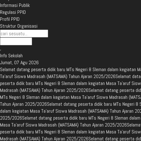
Informasi Publik
Regulasi PPID
Profil PPID
Struktur Organisasi
Info Sekolah
Jumat, 07 Agu 2026
Selamat datang peserta didik baru MTs Negeri 8 Sleman dalam kegiatan
Ta'aruf Siswa Madrasah (MATSAMA) Tahun Ajaran 2025/2026
Selamat data
peserta didik baru MTs Negeri 8 Sleman dalam kegiatan Masa Ta'aruf Si
Madrasah (MATSAMA) Tahun Ajaran 2025/2026
Selamat datang peserta di
MTs Negeri 8 Sleman dalam kegiatan Masa Ta'aruf Siswa Madrasah (MAT
Tahun Ajaran 2025/2026
Selamat datang peserta didik baru MTs Negeri 
dalam kegiatan Masa Ta'aruf Siswa Madrasah (MATSAMA) Tahun Ajaran 2
2025/2026
Selamat datang peserta didik baru MTs Negeri 8 Sleman dala
Masa Ta'aruf Siswa Madrasah (MATSAMA) Tahun Ajaran 2025/2026
Selama
peserta didik baru MTs Negeri 8 Sleman dalam kegiatan Masa Ta'aruf Si
Madrasah (MATSAMA) Tahun Ajaran 2025/2026
Selamat datang peserta di