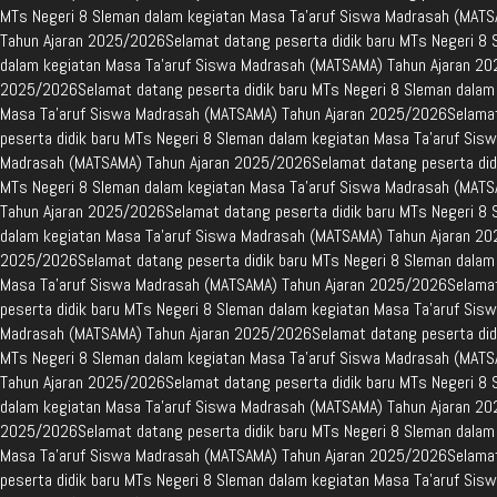
MTs Negeri 8 Sleman dalam kegiatan Masa Ta'aruf Siswa Madrasah (MAT
Tahun Ajaran 2025/2026
Selamat datang peserta didik baru MTs Negeri 
dalam kegiatan Masa Ta'aruf Siswa Madrasah (MATSAMA) Tahun Ajaran 2
2025/2026
Selamat datang peserta didik baru MTs Negeri 8 Sleman dala
Masa Ta'aruf Siswa Madrasah (MATSAMA) Tahun Ajaran 2025/2026
Selama
peserta didik baru MTs Negeri 8 Sleman dalam kegiatan Masa Ta'aruf Si
Madrasah (MATSAMA) Tahun Ajaran 2025/2026
Selamat datang peserta di
MTs Negeri 8 Sleman dalam kegiatan Masa Ta'aruf Siswa Madrasah (MAT
Tahun Ajaran 2025/2026
Selamat datang peserta didik baru MTs Negeri 
dalam kegiatan Masa Ta'aruf Siswa Madrasah (MATSAMA) Tahun Ajaran 2
2025/2026
Selamat datang peserta didik baru MTs Negeri 8 Sleman dala
Masa Ta'aruf Siswa Madrasah (MATSAMA) Tahun Ajaran 2025/2026
Selama
peserta didik baru MTs Negeri 8 Sleman dalam kegiatan Masa Ta'aruf Si
Madrasah (MATSAMA) Tahun Ajaran 2025/2026
Selamat datang peserta di
MTs Negeri 8 Sleman dalam kegiatan Masa Ta'aruf Siswa Madrasah (MAT
Tahun Ajaran 2025/2026
Selamat datang peserta didik baru MTs Negeri 
dalam kegiatan Masa Ta'aruf Siswa Madrasah (MATSAMA) Tahun Ajaran 2
2025/2026
Selamat datang peserta didik baru MTs Negeri 8 Sleman dala
Masa Ta'aruf Siswa Madrasah (MATSAMA) Tahun Ajaran 2025/2026
Selama
peserta didik baru MTs Negeri 8 Sleman dalam kegiatan Masa Ta'aruf Si