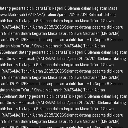
datang peserta didik baru MTs Negeri 8 Sleman dalam kegiatan Masa
 Siswa Madrasah (MATSAMA) Tahun Ajaran 2025/2026
Selamat datang
idik baru MTs Negeri 8 Sleman dalam kegiatan Masa Ta'aruf Siswa
ah (MATSAMA) Tahun Ajaran 2025/2026
Selamat datang peserta didik baru
eri 8 Sleman dalam kegiatan Masa Ta'aruf Siswa Madrasah (MATSAMA)
jaran 2025/2026
Selamat datang peserta didik baru MTs Negeri 8 Sleman
egiatan Masa Ta'aruf Siswa Madrasah (MATSAMA) Tahun Ajaran
26
Selamat datang peserta didik baru MTs Negeri 8 Sleman dalam kegiatan
a'aruf Siswa Madrasah (MATSAMA) Tahun Ajaran 2025/2026
Selamat datang
idik baru MTs Negeri 8 Sleman dalam kegiatan Masa Ta'aruf Siswa
ah (MATSAMA) Tahun Ajaran 2025/2026
Selamat datang peserta didik baru
eri 8 Sleman dalam kegiatan Masa Ta'aruf Siswa Madrasah (MATSAMA)
jaran 2025/2026
Selamat datang peserta didik baru MTs Negeri 8 Sleman
egiatan Masa Ta'aruf Siswa Madrasah (MATSAMA) Tahun Ajaran
26
Selamat datang peserta didik baru MTs Negeri 8 Sleman dalam kegiatan
a'aruf Siswa Madrasah (MATSAMA) Tahun Ajaran 2025/2026
Selamat datang
idik baru MTs Negeri 8 Sleman dalam kegiatan Masa Ta'aruf Siswa
ah (MATSAMA) Tahun Ajaran 2025/2026
Selamat datang peserta didik baru
eri 8 Sleman dalam kegiatan Masa Ta'aruf Siswa Madrasah (MATSAMA)
jaran 2025/2026
Selamat datang peserta didik baru MTs Negeri 8 Sleman