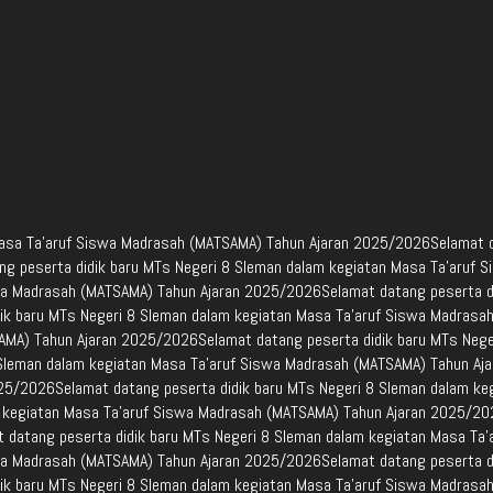
 Masa Ta'aruf Siswa Madrasah (MATSAMA) Tahun Ajaran 2025/2026
Selamat 
ng peserta didik baru MTs Negeri 8 Sleman dalam kegiatan Masa Ta'aruf
swa Madrasah (MATSAMA) Tahun Ajaran 2025/2026
Selamat datang peserta d
dik baru MTs Negeri 8 Sleman dalam kegiatan Masa Ta'aruf Siswa Madras
SAMA) Tahun Ajaran 2025/2026
Selamat datang peserta didik baru MTs Neg
8 Sleman dalam kegiatan Masa Ta'aruf Siswa Madrasah (MATSAMA) Tahun A
025/2026
Selamat datang peserta didik baru MTs Negeri 8 Sleman dalam k
m kegiatan Masa Ta'aruf Siswa Madrasah (MATSAMA) Tahun Ajaran 2025/20
t datang peserta didik baru MTs Negeri 8 Sleman dalam kegiatan Masa T
swa Madrasah (MATSAMA) Tahun Ajaran 2025/2026
Selamat datang peserta d
dik baru MTs Negeri 8 Sleman dalam kegiatan Masa Ta'aruf Siswa Madras