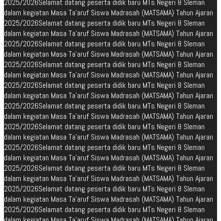
2025/2026
Selamat datang peserta didik baru MTs Negeri 8 Sleman
dalam kegiatan Masa Ta'aruf Siswa Madrasah (MATSAMA) Tahun Ajaran
2025/2026
Selamat datang peserta didik baru MTs Negeri 8 Sleman
dalam kegiatan Masa Ta'aruf Siswa Madrasah (MATSAMA) Tahun Ajaran
2025/2026
Selamat datang peserta didik baru MTs Negeri 8 Sleman
dalam kegiatan Masa Ta'aruf Siswa Madrasah (MATSAMA) Tahun Ajaran
2025/2026
Selamat datang peserta didik baru MTs Negeri 8 Sleman
dalam kegiatan Masa Ta'aruf Siswa Madrasah (MATSAMA) Tahun Ajaran
2025/2026
Selamat datang peserta didik baru MTs Negeri 8 Sleman
dalam kegiatan Masa Ta'aruf Siswa Madrasah (MATSAMA) Tahun Ajaran
2025/2026
Selamat datang peserta didik baru MTs Negeri 8 Sleman
dalam kegiatan Masa Ta'aruf Siswa Madrasah (MATSAMA) Tahun Ajaran
2025/2026
Selamat datang peserta didik baru MTs Negeri 8 Sleman
dalam kegiatan Masa Ta'aruf Siswa Madrasah (MATSAMA) Tahun Ajaran
2025/2026
Selamat datang peserta didik baru MTs Negeri 8 Sleman
dalam kegiatan Masa Ta'aruf Siswa Madrasah (MATSAMA) Tahun Ajaran
2025/2026
Selamat datang peserta didik baru MTs Negeri 8 Sleman
dalam kegiatan Masa Ta'aruf Siswa Madrasah (MATSAMA) Tahun Ajaran
2025/2026
Selamat datang peserta didik baru MTs Negeri 8 Sleman
dalam kegiatan Masa Ta'aruf Siswa Madrasah (MATSAMA) Tahun Ajaran
2025/2026
Selamat datang peserta didik baru MTs Negeri 8 Sleman
dalam kegiatan Masa Ta'aruf Siswa Madrasah (MATSAMA) Tahun Ajaran