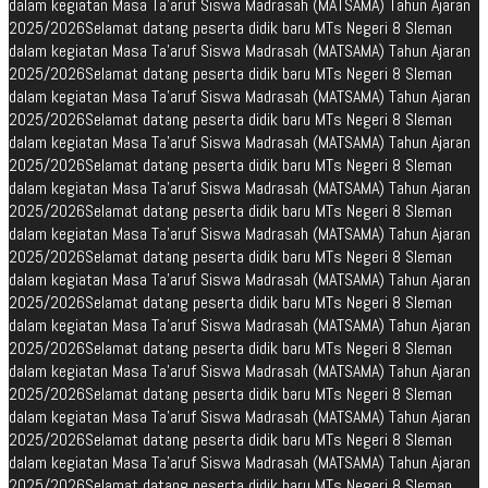
dalam kegiatan Masa Ta'aruf Siswa Madrasah (MATSAMA) Tahun Ajaran
2025/2026
Selamat datang peserta didik baru MTs Negeri 8 Sleman
dalam kegiatan Masa Ta'aruf Siswa Madrasah (MATSAMA) Tahun Ajaran
2025/2026
Selamat datang peserta didik baru MTs Negeri 8 Sleman
dalam kegiatan Masa Ta'aruf Siswa Madrasah (MATSAMA) Tahun Ajaran
2025/2026
Selamat datang peserta didik baru MTs Negeri 8 Sleman
dalam kegiatan Masa Ta'aruf Siswa Madrasah (MATSAMA) Tahun Ajaran
2025/2026
Selamat datang peserta didik baru MTs Negeri 8 Sleman
dalam kegiatan Masa Ta'aruf Siswa Madrasah (MATSAMA) Tahun Ajaran
2025/2026
Selamat datang peserta didik baru MTs Negeri 8 Sleman
dalam kegiatan Masa Ta'aruf Siswa Madrasah (MATSAMA) Tahun Ajaran
2025/2026
Selamat datang peserta didik baru MTs Negeri 8 Sleman
dalam kegiatan Masa Ta'aruf Siswa Madrasah (MATSAMA) Tahun Ajaran
2025/2026
Selamat datang peserta didik baru MTs Negeri 8 Sleman
dalam kegiatan Masa Ta'aruf Siswa Madrasah (MATSAMA) Tahun Ajaran
2025/2026
Selamat datang peserta didik baru MTs Negeri 8 Sleman
dalam kegiatan Masa Ta'aruf Siswa Madrasah (MATSAMA) Tahun Ajaran
2025/2026
Selamat datang peserta didik baru MTs Negeri 8 Sleman
dalam kegiatan Masa Ta'aruf Siswa Madrasah (MATSAMA) Tahun Ajaran
2025/2026
Selamat datang peserta didik baru MTs Negeri 8 Sleman
dalam kegiatan Masa Ta'aruf Siswa Madrasah (MATSAMA) Tahun Ajaran
2025/2026
Selamat datang peserta didik baru MTs Negeri 8 Sleman