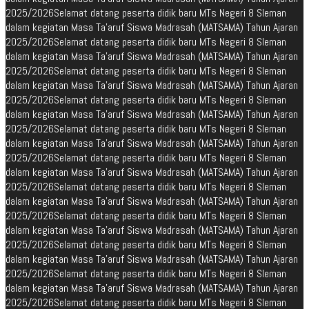
2025/2026
Selamat datang peserta didik baru MTs Negeri 8 Sleman
dalam kegiatan Masa Ta'aruf Siswa Madrasah (MATSAMA) Tahun Ajaran
2025/2026
Selamat datang peserta didik baru MTs Negeri 8 Sleman
dalam kegiatan Masa Ta'aruf Siswa Madrasah (MATSAMA) Tahun Ajaran
2025/2026
Selamat datang peserta didik baru MTs Negeri 8 Sleman
dalam kegiatan Masa Ta'aruf Siswa Madrasah (MATSAMA) Tahun Ajaran
2025/2026
Selamat datang peserta didik baru MTs Negeri 8 Sleman
dalam kegiatan Masa Ta'aruf Siswa Madrasah (MATSAMA) Tahun Ajaran
2025/2026
Selamat datang peserta didik baru MTs Negeri 8 Sleman
dalam kegiatan Masa Ta'aruf Siswa Madrasah (MATSAMA) Tahun Ajaran
2025/2026
Selamat datang peserta didik baru MTs Negeri 8 Sleman
dalam kegiatan Masa Ta'aruf Siswa Madrasah (MATSAMA) Tahun Ajaran
2025/2026
Selamat datang peserta didik baru MTs Negeri 8 Sleman
dalam kegiatan Masa Ta'aruf Siswa Madrasah (MATSAMA) Tahun Ajaran
2025/2026
Selamat datang peserta didik baru MTs Negeri 8 Sleman
dalam kegiatan Masa Ta'aruf Siswa Madrasah (MATSAMA) Tahun Ajaran
2025/2026
Selamat datang peserta didik baru MTs Negeri 8 Sleman
dalam kegiatan Masa Ta'aruf Siswa Madrasah (MATSAMA) Tahun Ajaran
2025/2026
Selamat datang peserta didik baru MTs Negeri 8 Sleman
dalam kegiatan Masa Ta'aruf Siswa Madrasah (MATSAMA) Tahun Ajaran
2025/2026
Selamat datang peserta didik baru MTs Negeri 8 Sleman