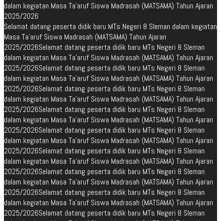
dalam kegiatan Masa Ta'aruf Siswa Madrasah (MATSAMA) Tahun Ajaran
2025/2026
Selamat datang peserta didik baru MTs Negeri 8 Sleman dalam kegiatan
Masa Ta'aruf Siswa Madrasah (MATSAMA) Tahun Ajaran
2025/2026
Selamat datang peserta didik baru MTs Negeri 8 Sleman
dalam kegiatan Masa Ta'aruf Siswa Madrasah (MATSAMA) Tahun Ajaran
2025/2026
Selamat datang peserta didik baru MTs Negeri 8 Sleman
dalam kegiatan Masa Ta'aruf Siswa Madrasah (MATSAMA) Tahun Ajaran
2025/2026
Selamat datang peserta didik baru MTs Negeri 8 Sleman
dalam kegiatan Masa Ta'aruf Siswa Madrasah (MATSAMA) Tahun Ajaran
2025/2026
Selamat datang peserta didik baru MTs Negeri 8 Sleman
dalam kegiatan Masa Ta'aruf Siswa Madrasah (MATSAMA) Tahun Ajaran
2025/2026
Selamat datang peserta didik baru MTs Negeri 8 Sleman
dalam kegiatan Masa Ta'aruf Siswa Madrasah (MATSAMA) Tahun Ajaran
2025/2026
Selamat datang peserta didik baru MTs Negeri 8 Sleman
dalam kegiatan Masa Ta'aruf Siswa Madrasah (MATSAMA) Tahun Ajaran
2025/2026
Selamat datang peserta didik baru MTs Negeri 8 Sleman
dalam kegiatan Masa Ta'aruf Siswa Madrasah (MATSAMA) Tahun Ajaran
2025/2026
Selamat datang peserta didik baru MTs Negeri 8 Sleman
dalam kegiatan Masa Ta'aruf Siswa Madrasah (MATSAMA) Tahun Ajaran
2025/2026
Selamat datang peserta didik baru MTs Negeri 8 Sleman