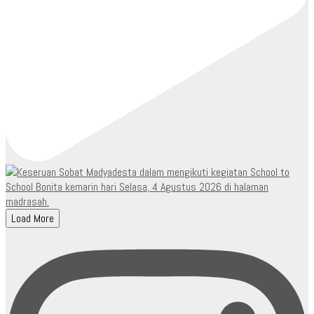
Load More