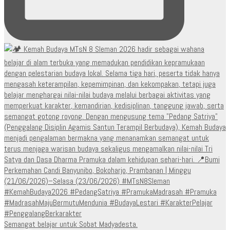
Semangat belajar untuk Sobat Madyadesta.