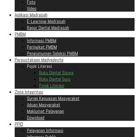
Foto
Video
Aplikasi Madrasah
E-Learning Madrasah
Rapor Digital Madrasah
PMBM
Informasi PMBM
Peringkat PMBM
Pengumuman Seleksi PMBM
Perpustakaan Madyadesta
Pojok Literasi
Buku Digital Siswa
Buku Digital Guru
Pojok Literasi
Zona Integritas
Survei Kepuasan Masyarakat
Aduan Masyarakat
Maklumat Pelayanan
Download
PPID
Pelayanan Informasi
Informasi Publik