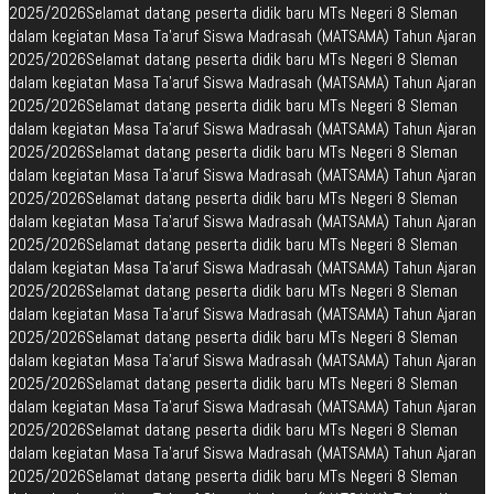
2025/2026
Selamat datang peserta didik baru MTs Negeri 8 Sleman
dalam kegiatan Masa Ta'aruf Siswa Madrasah (MATSAMA) Tahun Ajaran
2025/2026
Selamat datang peserta didik baru MTs Negeri 8 Sleman
dalam kegiatan Masa Ta'aruf Siswa Madrasah (MATSAMA) Tahun Ajaran
2025/2026
Selamat datang peserta didik baru MTs Negeri 8 Sleman
dalam kegiatan Masa Ta'aruf Siswa Madrasah (MATSAMA) Tahun Ajaran
2025/2026
Selamat datang peserta didik baru MTs Negeri 8 Sleman
dalam kegiatan Masa Ta'aruf Siswa Madrasah (MATSAMA) Tahun Ajaran
2025/2026
Selamat datang peserta didik baru MTs Negeri 8 Sleman
dalam kegiatan Masa Ta'aruf Siswa Madrasah (MATSAMA) Tahun Ajaran
2025/2026
Selamat datang peserta didik baru MTs Negeri 8 Sleman
dalam kegiatan Masa Ta'aruf Siswa Madrasah (MATSAMA) Tahun Ajaran
2025/2026
Selamat datang peserta didik baru MTs Negeri 8 Sleman
dalam kegiatan Masa Ta'aruf Siswa Madrasah (MATSAMA) Tahun Ajaran
2025/2026
Selamat datang peserta didik baru MTs Negeri 8 Sleman
dalam kegiatan Masa Ta'aruf Siswa Madrasah (MATSAMA) Tahun Ajaran
2025/2026
Selamat datang peserta didik baru MTs Negeri 8 Sleman
dalam kegiatan Masa Ta'aruf Siswa Madrasah (MATSAMA) Tahun Ajaran
2025/2026
Selamat datang peserta didik baru MTs Negeri 8 Sleman
dalam kegiatan Masa Ta'aruf Siswa Madrasah (MATSAMA) Tahun Ajaran
2025/2026
Selamat datang peserta didik baru MTs Negeri 8 Sleman