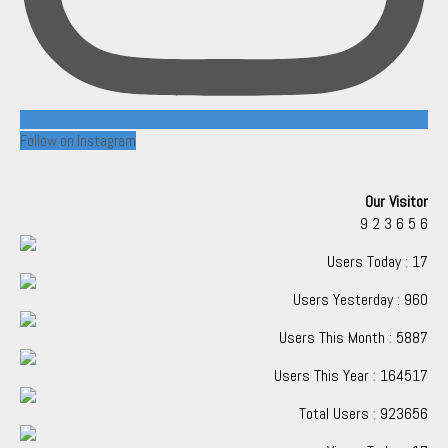
Follow on Instagram
Our Visitor
9
2
3
6
5
6
Users Today : 17
Users Yesterday : 960
Users This Month : 5887
Users This Year : 164517
Total Users : 923656