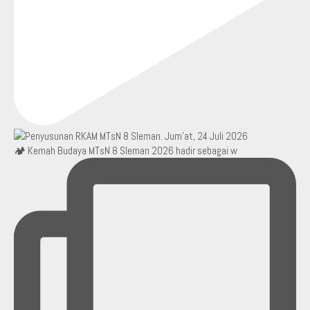
🏕️ Kemah Budaya MTsN 8 Sleman 2026 hadir sebagai w