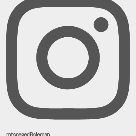
mtsnegeri8sleman