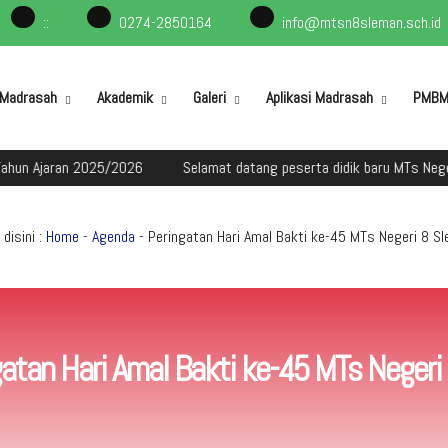
:
:
0274-2850164
info@mtsn8sleman.sch.id
l Madrasah
Akademik
Galeri
Aplikasi Madrasah
PMB
n 2025/2026
Selamat datang peserta didik baru MTs Negeri 8 Slem
disini :
Home
-
Agenda
- Peringatan Hari Amal Bakti ke-45 MTs Negeri 8 S
atan Hari Amal Bakti ke-45 MTs Negeri