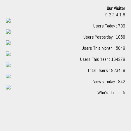
Our Visitor
9
2
3
4
1
8
Users Today : 739
Users Yesterday : 1058
Users This Month : 5649
Users This Year : 164279
Total Users : 923418
Views Today : 842
Who's Online : 5