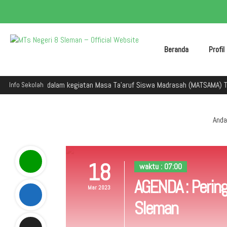
Beranda
Profi
eman dalam kegiatan Masa Ta'aruf Siswa Madrasah (MATSAMA) Tahun Ajara
Info Sekolah
Anda 
18
waktu : 07:00
AGENDA : Pering
Mar 2023
Sleman