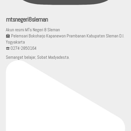
mtsnegeri8sleman
Akun resmi MTs Negeri 8 Sleman
🏫 Pelemsari Bokoharjo Kapanewon Prambanan Kabupaten Sleman D.I.
Yogyakarta
☎️ 0274-2850164
Semangat belajar, Sobat Madyadesta.