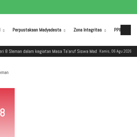
M
Perpustakaan Madyadesta
Zona Integritas
PPID
an dalam kegiatan Masa Ta'aruf Siswa Madrasah (MATSAMA) Tahun Ajaran 
Kamis, 06 Agu 2026
leman
 8