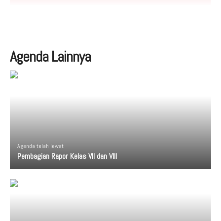
Aduan Masyarakat
Pelayanan Informasi
Video Edukasi
Buku Digital Guru
Maklumat Pelayanan
Informasi Publik
Pojok Literasi
Download
Regulasi PPID
Agenda Lainnya
Profil PPID
Struktur Organisasi
Agenda telah lewat
Pembagian Rapor Kelas VII dan VIII