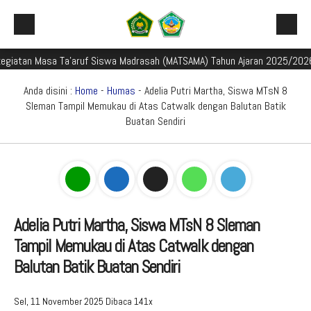
tan Masa Ta'aruf Siswa Madrasah (MATSAMA) Tahun Ajaran 2025/2026
Beranda
Profil Madrasah
Anda disini :
Home
-
Humas
- Adelia Putri Martha, Siswa MTsN 8
Sleman Tampil Memukau di Atas Catwalk dengan Balutan Batik
Akademik
Sejarah dan Perkembangan Madrasah
Buatan Sendiri
Galeri
Identitas Madrasah
Mata Pelajaran
Aplikasi Madrasah
Visi Misi Madrasah
Kurikulum
Galeri Berita
PMBM
Struktur Organisasi
Kalender Akademik TP. 2024/2025
Foto
E-Learning Madrasah
Adelia Putri Martha, Siswa MTsN 8 Sleman
Perpustakaan Madyadesta
Guru dan Tenaga Kependidikan
Jadwal Pembelajaran TP. 2024/2025
Video
Rapor Digital Madrasah
Informasi PMBM
Tampil Memukau di Atas Catwalk dengan
Zona Integritas
Sarana Prasarana
Media Pembelajaran
Peringkat PMBM
Pojok Literasi
Balutan Batik Buatan Sendiri
PPID
Pengumuman Seleksi PMBM
Survei Kepuasan Masyarakat
Game Edukasi
Buku Digital Siswa
Sel, 11 November 2025
Dibaca 141x