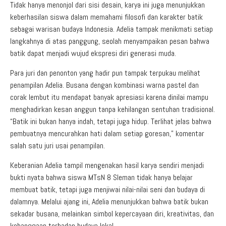
Tidak hanya menonjol dari sisi desain, karya ini juga menunjukkan
keberhasilan siswa dalam memahami filosofi dan karakter batik
sebagai warisan budaya Indonesia. Adelia tampak menikmati setiap
langkahnya di atas panggung, seolah menyampaikan pesan bahwa
batik dapat menjadi wujud ekspresi diri generasi muda.
Para juri dan penonton yang hadir pun tampak terpukau melihat
penampilan Adelia. Busana dengan kombinasi warna pastel dan
corak lembut itu mendapat banyak apresiasi karena dinilai mampu
menghadirkan kesan anggun tanpa kehilangan sentuhan tradisional.
“Batik ini bukan hanya indah, tetapi juga hidup. Terlihat jelas bahwa
pembuatnya mencurahkan hati dalam setiap goresan,” komentar
salah satu juri usai penampilan.
Keberanian Adelia tampil mengenakan hasil karya sendiri menjadi
bukti nyata bahwa siswa MTsN 8 Sleman tidak hanya belajar
membuat batik, tetapi juga menjiwai nilai-nilai seni dan budaya di
dalamnya. Melalui ajang ini, Adelia menunjukkan bahwa batik bukan
sekadar busana, melainkan simbol kepercayaan diri, kreativitas, dan
kebanggaan terhadap budaya lokal.