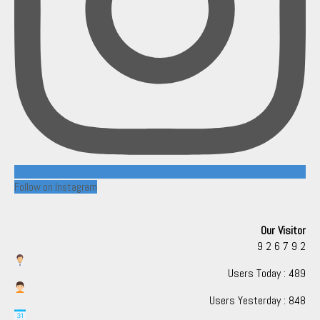
Follow on Instagram
Our Visitor
9
2
6
7
9
2
Users Today : 489
Users Yesterday : 848