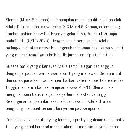
Aduan Masyarakat
Pelayanan Informasi
Video Edukasi
Buku Digital Guru
Maklumat Pelayanan
Informasi Publik
Pojok Literasi
Sleman (MTsN 8 Sleman) – Penampilan memukau ditunjukkan oleh
Download
Regulasi PPID
Adelia Putri Martha, siswi kelas IX C MTsN 8 Sleman, dalam ajang
Lomba Fashion Show Batik yang digelar di MA Raudatul Mutaqin
Profil PPID
pada Sabtu (8/11/2025). Dengan penuh percaya diri, Adelia
Struktur Organisasi
melangkah di atas catwalk mengenakan busana hasil karya sendiri
yang memadukan tiga teknik batik: jumputan, ciprat, dan tulis.
Busana batik yang dikenakan Adelia tampil elegan dan anggun
dengan perpaduan warna-warna soft yang menawan. Setiap motif
dan corak pada kainnya memperlihatkan ketelitian serta kreativitas
tinggi, mencerminkan kemampuan siswa MTsN 8 Sleman dalam
mengolah seni batik menjadi karya bernilai estetika tinggi.
Keanggunan langkah dan ekspresi percaya diri Adelia di atas
panggung membuat penampilannya tampak sempurna.
Paduan teknik jumputan yang lembut, ciprat yang dinamis, dan batik
tulis yang detail berhasil menciptakan harmoni visual yang indah.