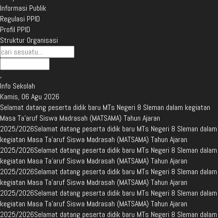
Informasi Publik
Regulasi PPID
Profil PPID
Struktur Organisasi
Info Sekolah
Kamis, 06 Agu 2026
Selamat datang peserta didik baru MTs Negeri 8 Sleman dalam kegiatan
Masa Ta'aruf Siswa Madrasah (MATSAMA) Tahun Ajaran
2025/2026
Selamat datang peserta didik baru MTs Negeri 8 Sleman dalam
kegiatan Masa Ta'aruf Siswa Madrasah (MATSAMA) Tahun Ajaran
2025/2026
Selamat datang peserta didik baru MTs Negeri 8 Sleman dalam
kegiatan Masa Ta'aruf Siswa Madrasah (MATSAMA) Tahun Ajaran
2025/2026
Selamat datang peserta didik baru MTs Negeri 8 Sleman dalam
kegiatan Masa Ta'aruf Siswa Madrasah (MATSAMA) Tahun Ajaran
2025/2026
Selamat datang peserta didik baru MTs Negeri 8 Sleman dalam
kegiatan Masa Ta'aruf Siswa Madrasah (MATSAMA) Tahun Ajaran
2025/2026
Selamat datang peserta didik baru MTs Negeri 8 Sleman dalam