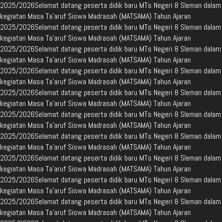
2025/2026
Selamat datang peserta didik baru MTs Negeri 8 Sleman dalam
kegiatan Masa Ta'aruf Siswa Madrasah (MATSAMA) Tahun Ajaran
2025/2026
Selamat datang peserta didik baru MTs Negeri 8 Sleman dalam
kegiatan Masa Ta'aruf Siswa Madrasah (MATSAMA) Tahun Ajaran
2025/2026
Selamat datang peserta didik baru MTs Negeri 8 Sleman dalam
kegiatan Masa Ta'aruf Siswa Madrasah (MATSAMA) Tahun Ajaran
2025/2026
Selamat datang peserta didik baru MTs Negeri 8 Sleman dalam
kegiatan Masa Ta'aruf Siswa Madrasah (MATSAMA) Tahun Ajaran
2025/2026
Selamat datang peserta didik baru MTs Negeri 8 Sleman dalam
kegiatan Masa Ta'aruf Siswa Madrasah (MATSAMA) Tahun Ajaran
2025/2026
Selamat datang peserta didik baru MTs Negeri 8 Sleman dalam
kegiatan Masa Ta'aruf Siswa Madrasah (MATSAMA) Tahun Ajaran
2025/2026
Selamat datang peserta didik baru MTs Negeri 8 Sleman dalam
kegiatan Masa Ta'aruf Siswa Madrasah (MATSAMA) Tahun Ajaran
2025/2026
Selamat datang peserta didik baru MTs Negeri 8 Sleman dalam
kegiatan Masa Ta'aruf Siswa Madrasah (MATSAMA) Tahun Ajaran
2025/2026
Selamat datang peserta didik baru MTs Negeri 8 Sleman dalam
kegiatan Masa Ta'aruf Siswa Madrasah (MATSAMA) Tahun Ajaran
2025/2026
Selamat datang peserta didik baru MTs Negeri 8 Sleman dalam
kegiatan Masa Ta'aruf Siswa Madrasah (MATSAMA) Tahun Ajaran