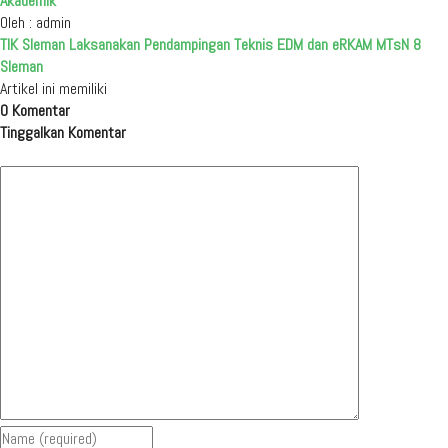
Akademik
Oleh : admin
TIK Sleman Laksanakan Pendampingan Teknis EDM dan eRKAM MTsN 8
Sleman
Artikel ini memiliki
0 Komentar
Tinggalkan Komentar