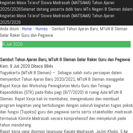
kegiatan Masa Ta'aruf Siswa Madrasah (MATSAMA) Tahun Ajaran
2025/2026
Selamat datang peserta didik baru MTs Negeri 8 Sleman dalam
kegiatan Masa Ta'aruf Siswa Madrasah (MATSAMA) Tahun Ajaran
2025/2026
Anda disini :
Home
-
Humas
- Sambut Tahun Ajaran Baru, MTsN 8 Sleman
Gelar Raker Guru dan Pegawai
9
Juli
2020
Sambut Tahun Ajaran Baru, MTsN 8 Sleman Gelar Raker Guru dan Pegawai
Kam, 9 Juli 2020
Dibaca 984x
Yogyakarta (MTsN 8 Sleman) – Sebagai salah satu persiapan dalam
menyambut Tahun Ajaran Baru 2020/2021, MTsN 8 Sleman menggelar
Rapat Kerja dan Workshop Peningkatan Mutu Guru dan Tenaga
Kependidikan (GTK) pada Rabu pagi (8/7/2020) di ruang Aula MTsN 8
Sleman. Rapat Kerja kali ini membahas, mengevaluasi dan membuat
program kegiatan yang berhubungan dengan seluruh kegiatan tugas pokok
dan fungsi (Tupoksi) guru dan pegawai serta serta stakeholder madrasah
termasuk Komite Madrasah secara komprehensif dan menyeluruh pada
tahun mendatang.
Rapat kerja yang dipimpin langsung Kepala Madrasah, Jazim Kholis, S.Ag