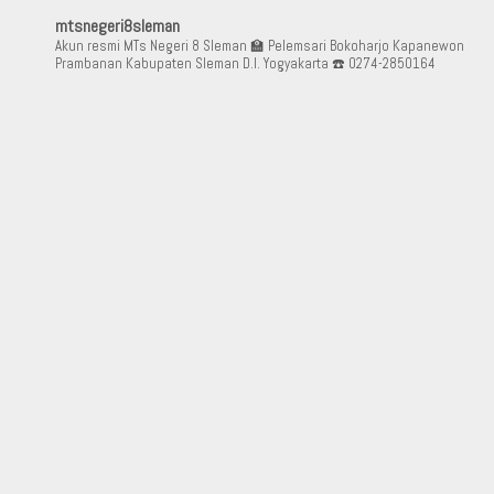
mtsnegeri8sleman
Akun resmi MTs Negeri 8 Sleman
🏫 Pelemsari Bokoharjo Kapanewon
Prambanan Kabupaten Sleman D.I. Yogyakarta
☎️ 0274-2850164