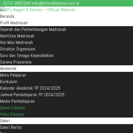
:
:
0274-2850164
info@mtsn8sleman.sch.id
Beranda
Profil Madrasah
Sejarah dan Perkembangan Madrasah
Identitas Madrasah
Visi Misi Madrasah
Struktur Organisasi
Guru dan Tenaga Kependidikan
Sarana Prasarana
Akademik
Mata Pelajaran
Kurikulum
Kalender Akademik TP. 2024/2025
Jadwal Pembelajaran TP. 2024/2025
Media Pembelajaran
Game Edukasi
Video Edukasi
Galeri
Galeri Berita