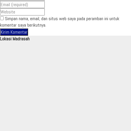
Simpan nama, email, dan situs web saya pada peramban ini untuk
komentar saya berikutnya.
Lokasi Madrasah