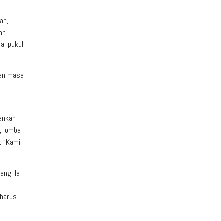
an,
an
ai pukul
nan masa
lankan
, lomba
. “Kami
ang. Ia
 harus