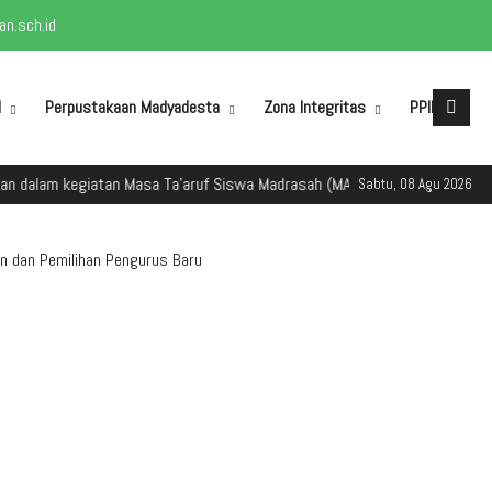
n.sch.id
M
Perpustakaan Madyadesta
Zona Integritas
PPID
lam kegiatan Masa Ta'aruf Siswa Madrasah (MATSAMA) Tahun Ajaran 2025/
Sabtu, 08 Agu 2026
n dan Pemilihan Pengurus Baru