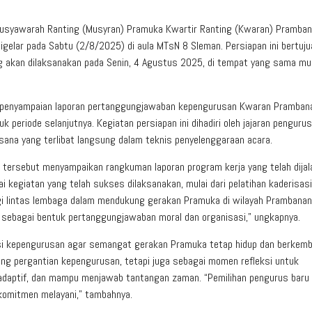
usyawarah Ranting (Musyran) Pramuka Kwartir Ranting (Kwaran) Pramban
gelar pada Sabtu (2/8/2025) di aula MTsN 8 Sleman. Persiapan ini bertuju
 akan dilaksanakan pada Senin, 4 Agustus 2025, di tempat yang sama mul
penyampaian laporan pertanggungjawaban kepengurusan Kwaran Pramba
periode selanjutnya. Kegiatan persiapan ini dihadiri oleh jajaran pengurus
sana yang terlibat langsung dalam teknis penyelenggaraan acara.
 tersebut menyampaikan rangkuman laporan program kerja yang telah dija
 kegiatan yang telah sukses dilaksanakan, mulai dari pelatihan kaderisasi
gi lintas lembaga dalam mendukung gerakan Pramuka di wilayah Prambanan
sebagai bentuk pertanggungjawaban moral dan organisasi,” ungkapnya.
si kepengurusan agar semangat gerakan Pramuka tetap hidup dan berkemb
ng pergantian kepengurusan, tetapi juga sebagai momen refleksi untuk
adaptif, dan mampu menjawab tantangan zaman. “Pemilihan pengurus baru
komitmen melayani,” tambahnya.