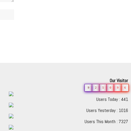
Our Visitor
9
2
5
0
9
6
Users Today : 441
Users Yesterday : 1016
Users This Month : 7327