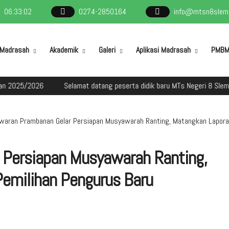
06
:
33
:
03
0274-2850164
info@mtsn8slema
l Madrasah
Akademik
Galeri
Aplikasi Madrasah
PMB
25/2026
Selamat datang peserta didik baru MTs Negeri 8 Sleman da
waran Prambanan Gelar Persiapan Musyawarah Ranting, Matangkan Lapora
 Persiapan Musyawarah Ranting,
emilihan Pengurus Baru