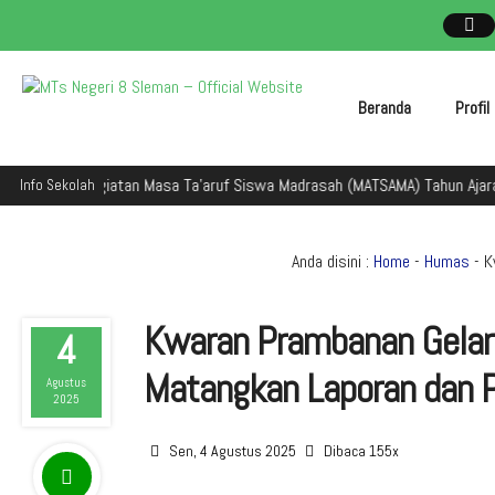
Beranda
Profi
 dalam kegiatan Masa Ta'aruf Siswa Madrasah (MATSAMA) Tahun Ajaran 20
Info Sekolah
Anda disini :
Home
-
Humas
- K
Kwaran Prambanan Gelar
4
Matangkan Laporan dan P
Agustus
2025
Sen, 4 Agustus 2025
Dibaca 155x