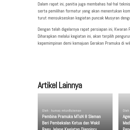
Dalam rapat ini, panitia juga membahas hal-hal tekn
serta pemilihan formatur yang akan menentukan kom
turut mensukseskan kegiatan puncak Musyran denga
Dengan telah digelarnya rapat persiapan ini, Kwar
Diharapkan melalui kegiatan ini, akan terpilih pe
kepemimpinan demi kemajuan Gerakan Pramuka di wil
Artikel Lainnya
Oleh : humas mtsn8sleman
Oleh
Pembina Pramuka MTsN 8 Sleman
Age
Beri Pembekalan Ketua dan Wakil
Mad
Regu Jelang Kegiatan Dianpinru
Pen