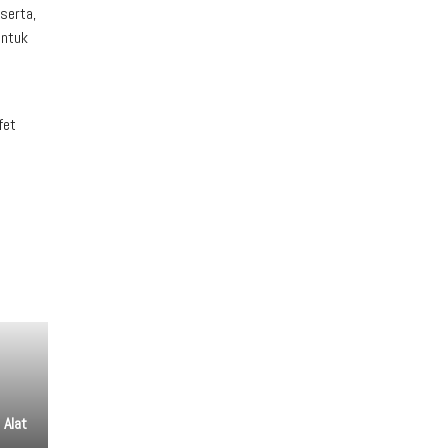
serta,
untuk
fet
 Alat