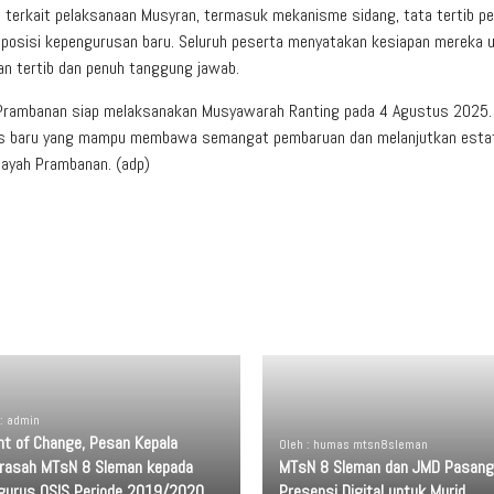
is terkait pelaksanaan Musyran, termasuk mekanisme sidang, tata tertib pe
posisi kepengurusan baru. Seluruh peserta menyatakan kesiapan mereka 
n tertib dan penuh tanggung jawab.
an Prambanan siap melaksanakan Musyawarah Ranting pada 4 Agustus 2025.
ngurus baru yang mampu membawa semangat pembaruan dan melanjutkan esta
ayah Prambanan. (adp)
 : admin
nt of Change, Pesan Kepala
Oleh : humas mtsn8sleman
rasah MTsN 8 Sleman kepada
MTsN 8 Sleman dan JMD Pasang
gurus OSIS Periode 2019/2020
Presensi Digital untuk Murid