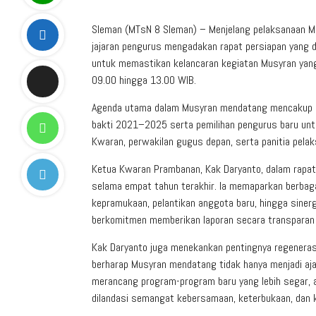
Sleman (MTsN 8 Sleman) – Menjelang pelaksanaan M
jajaran pengurus mengadakan rapat persiapan yang di
untuk memastikan kelancaran kegiatan Musyran yang
09.00 hingga 13.00 WIB.
Agenda utama dalam Musyran mendatang mencakup 
bakti 2021–2025 serta pemilihan pengurus baru untuk 
Kwaran, perwakilan gugus depan, serta panitia pelak
Ketua Kwaran Prambanan, Kak Daryanto, dalam rapat
selama empat tahun terakhir. Ia memaparkan berbagai
kepramukaan, pelantikan anggota baru, hingga siner
berkomitmen memberikan laporan secara transparan 
Kak Daryanto juga menekankan pentingnya regenera
berharap Musyran mendatang tidak hanya menjadi aja
merancang program-program baru yang lebih segar, 
dilandasi semangat kebersamaan, keterbukaan, dan 