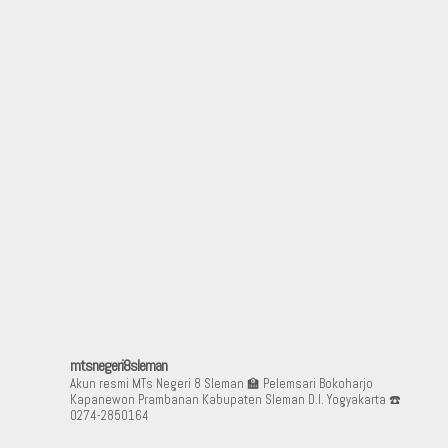
mtsnegeri8sleman
Akun resmi MTs Negeri 8 Sleman
🏫 Pelemsari Bokoharjo
Kapanewon Prambanan Kabupaten Sleman D.I. Yogyakarta
☎️
0274-2850164