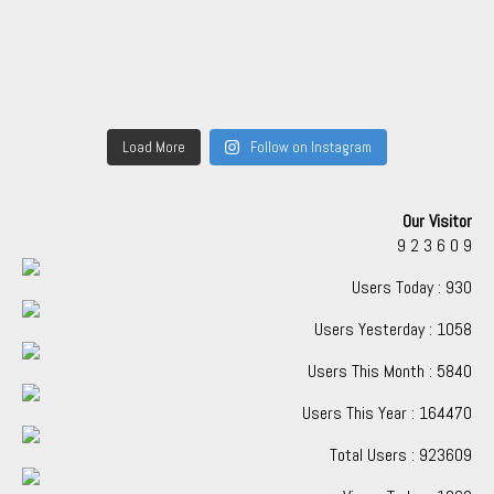
Load More
Follow on Instagram
Our Visitor
9
2
3
6
0
9
Users Today : 930
Users Yesterday : 1058
Users This Month : 5840
Users This Year : 164470
Total Users : 923609