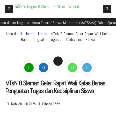
n dalam kegiatan Masa Ta'aruf Siswa Madrasah (MATSAMA) Tahun Ajaran 2
Beranda
Profil Madrasah
Anda disini :
Home
-
Humas
- MTsN 8 Sleman Gelar Rapat Wali Kelas
Bahas Penguatan Tugas dan Kedisiplinan Siswa
Akademik
Galeri
Aplikasi Madrasah
PMBM
MTsN 8 Sleman Gelar Rapat Wali Kelas Bahas
Perpustakaan Madyadesta
Penguatan Tugas dan Kedisiplinan Siswa
Zona Integritas
Rab, 30 Juli 2025
Dibaca 155x
PPID