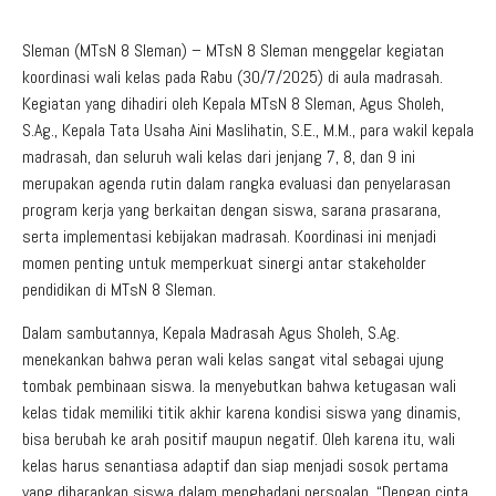
Sleman (MTsN 8 Sleman) – MTsN 8 Sleman menggelar kegiatan
koordinasi wali kelas pada Rabu (30/7/2025) di aula madrasah.
Kegiatan yang dihadiri oleh Kepala MTsN 8 Sleman, Agus Sholeh,
S.Ag., Kepala Tata Usaha Aini Maslihatin, S.E., M.M., para wakil kepala
madrasah, dan seluruh wali kelas dari jenjang 7, 8, dan 9 ini
merupakan agenda rutin dalam rangka evaluasi dan penyelarasan
program kerja yang berkaitan dengan siswa, sarana prasarana,
serta implementasi kebijakan madrasah. Koordinasi ini menjadi
momen penting untuk memperkuat sinergi antar stakeholder
pendidikan di MTsN 8 Sleman.
Dalam sambutannya, Kepala Madrasah Agus Sholeh, S.Ag.
menekankan bahwa peran wali kelas sangat vital sebagai ujung
tombak pembinaan siswa. Ia menyebutkan bahwa ketugasan wali
kelas tidak memiliki titik akhir karena kondisi siswa yang dinamis,
bisa berubah ke arah positif maupun negatif. Oleh karena itu, wali
kelas harus senantiasa adaptif dan siap menjadi sosok pertama
yang diharapkan siswa dalam menghadapi persoalan. “Dengan cinta