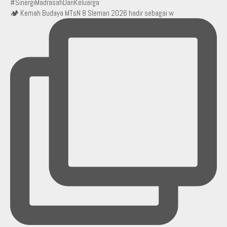
🏕️ Kemah Budaya MTsN 8 Sleman 2026 hadir sebagai w