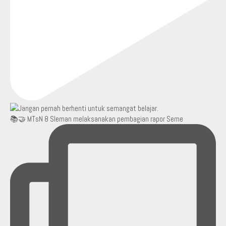
📚🤝 MTsN 8 Sleman melaksanakan pembagian rapor Seme