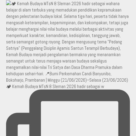
🏕️ Kemah Budaya MTsN 8 Sleman 2026 hadir sebagai w