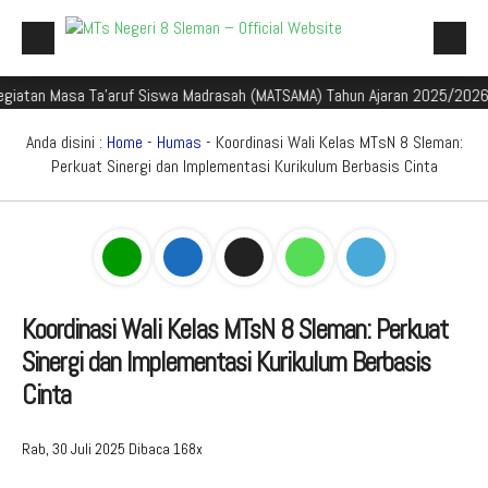
Masa Ta'aruf Siswa Madrasah (MATSAMA) Tahun Ajaran 2025/2026
Sel
Beranda
Profil Madrasah
Anda disini :
Home
-
Humas
- Koordinasi Wali Kelas MTsN 8 Sleman:
Perkuat Sinergi dan Implementasi Kurikulum Berbasis Cinta
Akademik
Galeri
Aplikasi Madrasah
PMBM
Koordinasi Wali Kelas MTsN 8 Sleman: Perkuat
Sinergi dan Implementasi Kurikulum Berbasis
Perpustakaan Madyadesta
Cinta
Zona Integritas
PPID
Rab, 30 Juli 2025
Dibaca 168x