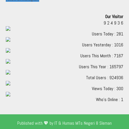
Our Visitor
9
2
4
9
3
6
Users Today : 281
Users Yesterday : 1016
Users This Month : 7167
Users This Year : 165797
Total Users : 924936
Views Today : 300
Who's Online : 1
Published with 💖 by IT & Humas MTs Negeri 8 Sleman