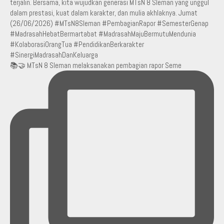
📚🤝 MTsN 8 Sleman melaksanakan pembagian rapor Seme