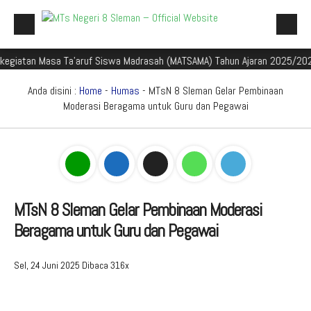
n Masa Ta'aruf Siswa Madrasah (MATSAMA) Tahun Ajaran 2025/2026
S
Beranda
Profil Madrasah
Anda disini :
Home
-
Humas
- MTsN 8 Sleman Gelar Pembinaan
Moderasi Beragama untuk Guru dan Pegawai
Akademik
Galeri
Aplikasi Madrasah
PMBM
MTsN 8 Sleman Gelar Pembinaan Moderasi
Beragama untuk Guru dan Pegawai
Perpustakaan Madyadesta
Zona Integritas
Sel, 24 Juni 2025
Dibaca 316x
PPID