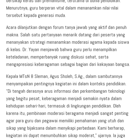
bersikap keras dan premanisme, terutama di dunia pendidikan.
Menurutnya, guru berperan vital dalam menanamkan nilai-nilai
tersebut kepada generasi muda.
Acara dilanjutkan dengan forum tanya jawab yang aktif dan penuh
makna. Salah satu pertanyaan menarik datang dari peserta yang
menanyakan strategi menanamkan moderasi agama kepada siswa
di kelas. Dr. Yayan menjawab bahwa guru perlu menampilkan
keteladanan, memperbanyak ruang diskusi sehat, serta
mengapresiasi keberagaman sebagai bagian dari kekayaan bangsa.
Kepala MTsN 8 Sleman, Agus Sholeh, S.Ag., dalam sambutannya
menyampaikan pentingnya kegiatan ini dalam konteks pendidikan.
“Di tengah derasnya arus informasi dan perkembangan teknologi
yang begitu pesat, keberagaman menjadi semakin nyata dalam
kehidupan sehari-hari, termasuk di lingkungan pendidikan. Oleh
karena itu, pembinaan moderasi beragama menjadi sangat penting
agar para guru dan pegawai memiliki pemahaman yang utuh dan
sikap yang bijaksana dalam menyikapi perbedaan. Kami berharap,
kegiatan ini dapat menumbuhkan sikap moderat,” ujarnya. Ia juga