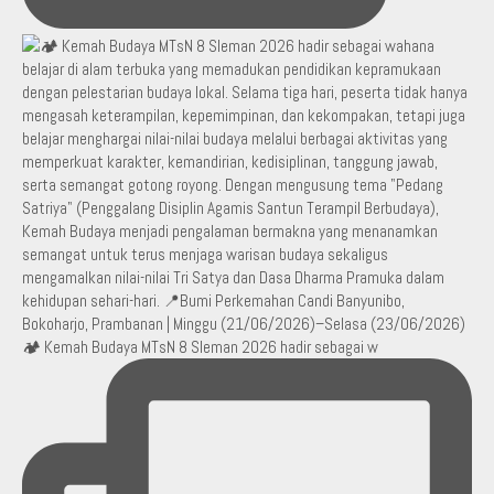
🏕️ Kemah Budaya MTsN 8 Sleman 2026 hadir sebagai w