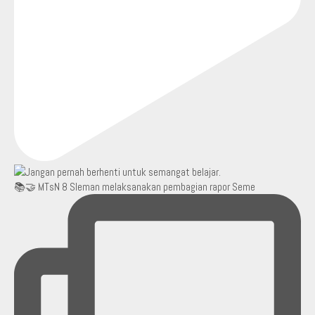
📚🤝 MTsN 8 Sleman melaksanakan pembagian rapor Seme