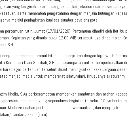
iatan yang bergerak dalam bidang pendidikan, ekonomi dan sosial budaya
 kesatuan, serta menambah pengetahuan dengan menjalin hubungan kerja
ganya melalui peningkatan kualitas sumber daya anggota.
pertemuan rutin, Jumat (17/01/2020). Pertemuan dihadiri oleh ibu-ibu p
leman. Kegiatan yang dimulai pukul 12.00 WIB tersebut juga dihadiri oleh K
hah, S.H.
wali dengan pembacaan ummul kitab dan dilanjutkan dengan lagu wajib Dharm
i Kurniasari Diani Sholihah, S.H. berkesempatan untuk memperkenalkan di
erharap agar pertemuan tersebut dapat meningkatkan kekeluargaan sesa
etap menjadi media untuk mempererat silaturahmi. Khususnya silaturahm
Jazim Kholis, S.Ag berkesempatan memberikan sambutan dan arahan kepad
engapresiasi dan mendukung sepenuhnya kegiatan tersebut.” Saya berterim
eman. Mudah-mudahan pertemuan ini membawa manfaat, dan mengajak selu
dakan,” tandas Jazim. (imm)