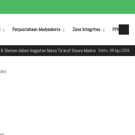
M
Perpustakaan Madyadesta
Zona Integritas
PPID
dalam kegiatan Masa Ta'aruf Siswa Madrasah (MATSAMA) Tahun Ajaran 20
Sabtu, 08 Agu 2026
aru
il