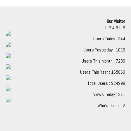
Our Visitor
9
2
4
9
9
9
Users Today : 344
Users Yesterday : 1016
Users This Month : 7230
Users This Year : 165860
Total Users : 924999
Views Today : 371
Who's Online : 2