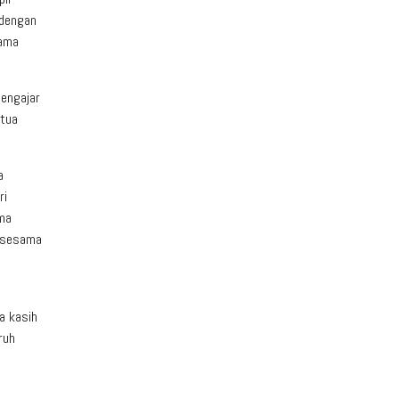
 dengan
sama
engajar
etua
a
ri
ma
i sesama
a
a kasih
ruh