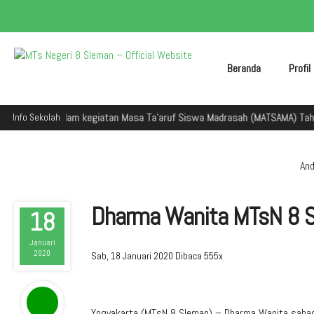
Beranda
Profi
an dalam kegiatan Masa Ta'aruf Siswa Madrasah (MATSAMA) Tahun Ajaran 
Info Sekolah
And
Dharma Wanita MTsN 8 S
18
Januari
2020
Sab, 18 Januari 2020
Dibaca 555x
Yogyakarta (MTsN 8 Sleman) – Dharma Wanita sabag