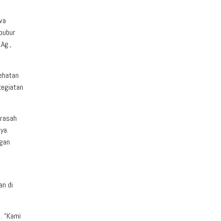
wa
bubur
Ag.,
sehatan
kegiatan
drasah
ya.
ngan
an di
. “Kami