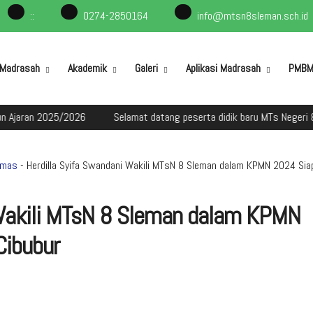
:
:
0274-2850164
info@mtsn8sleman.sch.id
l Madrasah
Akademik
Galeri
Aplikasi Madrasah
PMB
n 2025/2026
Selamat datang peserta didik baru MTs Negeri 8 Slema
umas
- Herdilla Syifa Swandani Wakili MTsN 8 Sleman dalam KPMN 2024 Sia
 Wakili MTsN 8 Sleman dalam KPMN
Cibubur