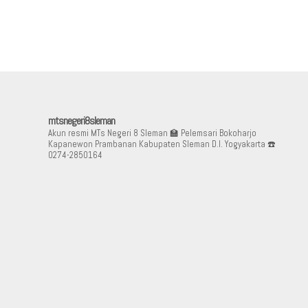
mtsnegeri8sleman
Akun resmi MTs Negeri 8 Sleman
🏫 Pelemsari Bokoharjo
Kapanewon Prambanan Kabupaten Sleman D.I. Yogyakarta
☎️
0274-2850164