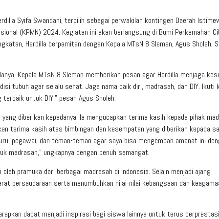
illa Syifa Swandani, terpilih sebagai perwakilan kontingen Daerah Istime
ional (KPMN) 2024. Kegiatan ini akan berlangsung di Bumi Perkemahan Ci
katan, Herdilla berpamitan dengan Kepala MTsN 8 Sleman, Agus Sholeh, S.
.
ndanya. Kepala MTsN 8 Sleman memberikan pesan agar Herdilla menjaga ke
i tubuh agar selalu sehat. Jaga nama baik diri, madrasah, dan DIY. Ikuti 
terbaik untuk DIY,” pesan Agus Sholeh.
 yang diberikan kepadanya. Ia mengucapkan terima kasih kepada pihak ma
kan terima kasih atas bimbingan dan kesempatan yang diberikan kepada sa
guru, pegawai, dan teman-teman agar saya bisa mengemban amanat ini de
ntuk madrasah,” ungkapnya dengan penuh semangat.
 oleh pramuka dari berbagai madrasah di Indonesia. Selain menjadi ajang
rerat persaudaraan serta menumbuhkan nilai-nilai kebangsaan dan keagama
arapkan dapat menjadi inspirasi bagi siswa lainnya untuk terus berprestasi