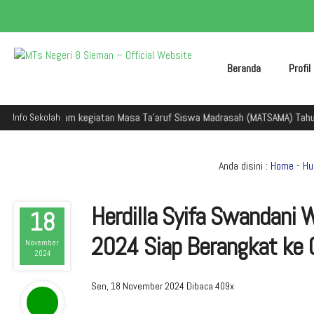
Beranda
Profi
eman dalam kegiatan Masa Ta'aruf Siswa Madrasah (MATSAMA) Tahun Ajara
Info Sekolah
Anda disini :
Home
-
H
Herdilla Syifa Swandani
18
2024 Siap Berangkat ke 
November
2024
Sen, 18 November 2024
Dibaca 409x