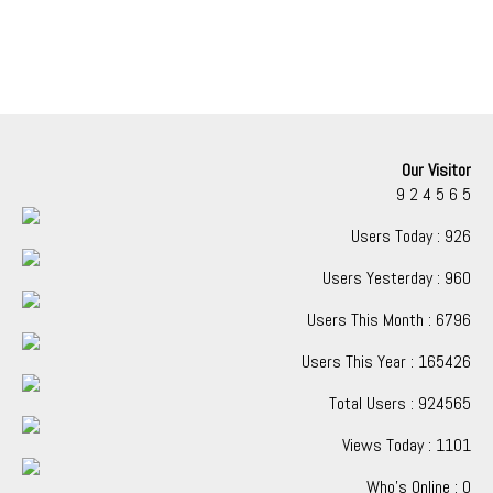
Our Visitor
9
2
4
5
6
5
Users Today : 926
Users Yesterday : 960
Users This Month : 6796
Users This Year : 165426
Total Users : 924565
Views Today : 1101
Who's Online : 0