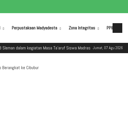
M
Perpustakaan Madyadesta
Zona Integritas
PPID
n dalam kegiatan Masa Ta'aruf Siswa Madrasah (MATSAMA) Tahun Ajaran 2
Jumat, 07 Agu 2026
p Berangkat ke Cibubur