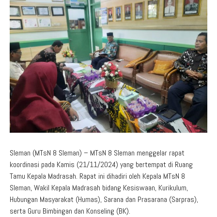
Aduan Masyarakat
Pelayanan Informasi
Video Edukasi
Buku Digital Guru
Maklumat Pelayanan
Informasi Publik
Pojok Literasi
Download
Regulasi PPID
Profil PPID
Struktur Organisasi
Sleman (MTsN 8 Sleman) – MTsN 8 Sleman menggelar rapat
koordinasi pada Kamis (21/11/2024) yang bertempat di Ruang
Tamu Kepala Madrasah. Rapat ini dihadiri oleh Kepala MTsN 8
Sleman, Wakil Kepala Madrasah bidang Kesiswaan, Kurikulum,
Hubungan Masyarakat (Humas), Sarana dan Prasarana (Sarpras),
serta Guru Bimbingan dan Konseling (BK).