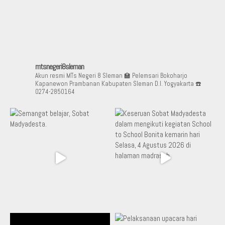
mtsnegeri8sleman
Akun resmi MTs Negeri 8 Sleman
🏫 Pelemsari Bokoharjo
Kapanewon Prambanan Kabupaten Sleman D.I. Yogyakarta
☎️
0274-2850164