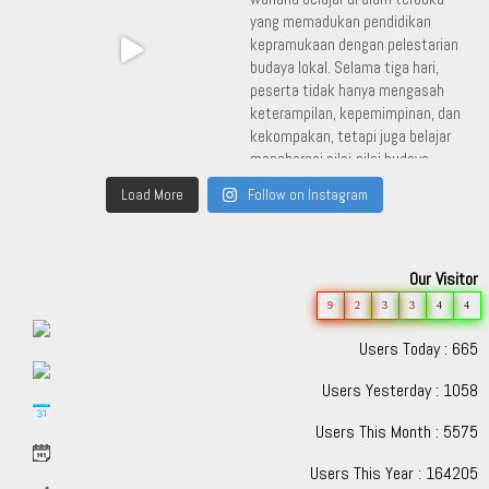
Load More
Follow on Instagram
Our Visitor
9
2
3
3
4
4
Users Today : 665
Users Yesterday : 1058
Users This Month : 5575
Users This Year : 164205