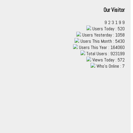
Our Visitor
9
2
3
1
9
9
Users Today : 520
Users Yesterday : 1058
Users This Month : 5430
Users This Year : 164060
Total Users : 923199
Views Today : 572
Who's Online : 7