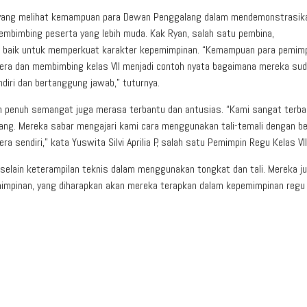
na yang melihat kemampuan para Dewan Penggalang dalam mendemonstrasik
mbimbing peserta yang lebih muda. Kak Ryan, salah satu pembina,
ng baik untuk memperkuat karakter kepemimpinan. “Kemampuan para pemim
ndera dan membimbing kelas VII menjadi contoh nyata bagaimana mereka su
iri dan bertanggung jawab,” tuturnya.
gan penuh semangat juga merasa terbantu dan antusias. “Kami sangat terb
ng. Mereka sabar mengajari kami cara menggunakan tali-temali dengan be
sendiri,” kata Yuswita Silvi Aprilia P, salah satu Pemimpin Regu Kelas VII
al selain keterampilan teknis dalam menggunakan tongkat dan tali. Mereka j
pemimpinan, yang diharapkan akan mereka terapkan dalam kepemimpinan regu