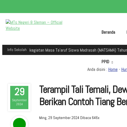
Beranda
 dalam kegiatan Masa Ta'aruf Siswa Madrasah (MATSAMA) Tahun Ajaran 20
Info Sekolah
PPID
Anda disini :
Home
-
Hu
Terampil Tali Temali, 
29
Berikan Contoh Tiang Be
September
2024
Ming, 29 September 2024
Dibaca 646x