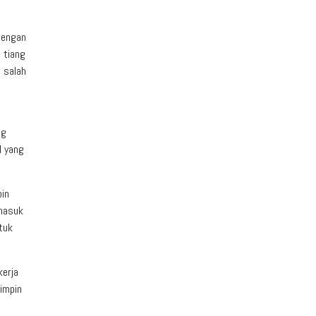
dengan
 tiang
 salah
ng
l yang
pin
rmasuk
tuk
kerja
impin