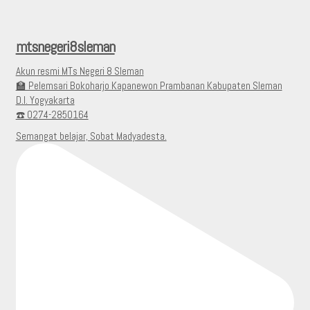
mtsnegeri8sleman
Akun resmi MTs Negeri 8 Sleman
🏫 Pelemsari Bokoharjo Kapanewon Prambanan Kabupaten Sleman
D.I. Yogyakarta
☎️ 0274-2850164
Semangat belajar, Sobat Madyadesta.