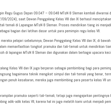
pin Regu Gugus Depan 09.047 – 09.048 MTsN 8 Sleman kembali diwarnai 
7/09/2024), saat Dewan Penggalang Kelas VIII dan IX berhasil menciptakan
li temali di Lapangan MTsN 8 Sleman. Proses mendirikan tiang ini menjadi
bagai bagian dari latihan dasar untuk para pemimpin regu kelas VII.
h mereka pelajari sebelumnya, Dewan Penggalang Kelas VIII dan IX, di bawah
lam memanfaatkan tongkat pramuka dan tali-temali untuk mendirikan tia
okoh di lapangan MTsN 8 Sleman dan digunakan dalam berbagai upacara keci
alang Kelas VIII dan IX juga berperan sebagai pembimbing bagi para pemim
angsung bagaimana teknik mengikat simpul dan tali-temali yang benar, te
 Dengan penuh kesabaran, mereka juga membimbing para peserta kelas VII un
terampilan pramuka seperti tali-temali, tetapi juga mengajarkan pentingnya 
g adik-adik kelas VII, karena hal ini juga melatih kami untuk menjadi pem