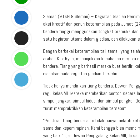
Sleman (MTsN 8 Sleman) – Kegiatan Gladian Pemim
aksi kreatif dan penuh keterampilan pada Jumat (2
bendera tinggi menggunakan tongkat pramuka dan ta
satu kegiatan utama dalam gladian, dan dilakukan se
Dengan berbekal keterampilan tali-temali yang tela
arahan Kak Ryan, menunjukkan kecakapan mereka da
bendera. Tiang yang berhasil mereka buat berdiri k
diadakan pada kegiatan gladian tersebut.
Tidak hanya mendirikan tiang bendera, Dewan Pengg
regu kelas VII. Mereka memberikan contoh secara l
simpul jangkar, simpul hidup, dan simpul pangkal.
turut mempraktikkan keterampilan tersebut.
“Pendirian tiang bendera ini tidak hanya melatih ke
sama dan kepemimpinan. Kami bangga bisa membimbin
yang baik,” ujar Dewan Penggalang Kelas VIII, Tirsa.