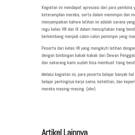
Kegiatan ini mendapat apresiasi dari para pembi
keterampilan mereka, serta dalam memimpin dan me
menyampaikan bahwa latihan ini adalah sarana ya
regu kelas VIII dan IX dalam menciptakan tiang be
berkembang menjadi calon-calon pemimpin yang mand
Peserta dari kelas VII yang mengikuti latihan den
dengan bimbingan kakak-kakak dari Dewan Penggala
dan sekarang kami sudah bisa membuat tiang bendera 
Melalui kegiatan ini, para peserta belajar banyak h
belajar pentingnya kerja sama, ketelitian, dan ke
mereka masing-masing. (idw)
Artikel Lainnya