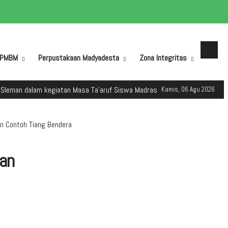
PMBM
Perpustakaan Madyadesta
Zona Integritas
lam kegiatan Masa Ta'aruf Siswa Madrasah (MATSAMA) Tahun Ajaran 2025
Kamis, 06 Agu 2026
an Contoh Tiang Bendera
man