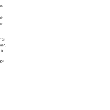
an
pin
dah
antu
nar,
 B.
uga