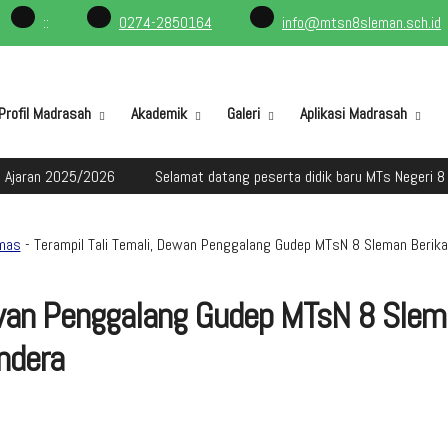
:
:
0274-2850164
info@mtsn8sleman.sch.id
Profil Madrasah
Akademik
Galeri
Aplikasi Madrasah
25/2026
Selamat datang peserta didik baru MTs Negeri 8 Sleman da
mas
- Terampil Tali Temali, Dewan Penggalang Gudep MTsN 8 Sleman Berik
Dewan Penggalang Gudep MTsN 8 Sle
ndera