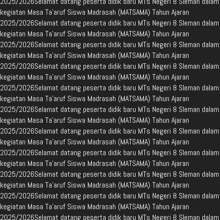
2025/2026
Selamat datang peserta didik baru MTs Negeri 8 Sleman dalam
kegiatan Masa Ta'aruf Siswa Madrasah (MATSAMA) Tahun Ajaran
2025/2026
Selamat datang peserta didik baru MTs Negeri 8 Sleman dalam
kegiatan Masa Ta'aruf Siswa Madrasah (MATSAMA) Tahun Ajaran
2025/2026
Selamat datang peserta didik baru MTs Negeri 8 Sleman dalam
kegiatan Masa Ta'aruf Siswa Madrasah (MATSAMA) Tahun Ajaran
2025/2026
Selamat datang peserta didik baru MTs Negeri 8 Sleman dalam
kegiatan Masa Ta'aruf Siswa Madrasah (MATSAMA) Tahun Ajaran
2025/2026
Selamat datang peserta didik baru MTs Negeri 8 Sleman dalam
kegiatan Masa Ta'aruf Siswa Madrasah (MATSAMA) Tahun Ajaran
2025/2026
Selamat datang peserta didik baru MTs Negeri 8 Sleman dalam
kegiatan Masa Ta'aruf Siswa Madrasah (MATSAMA) Tahun Ajaran
2025/2026
Selamat datang peserta didik baru MTs Negeri 8 Sleman dalam
kegiatan Masa Ta'aruf Siswa Madrasah (MATSAMA) Tahun Ajaran
2025/2026
Selamat datang peserta didik baru MTs Negeri 8 Sleman dalam
kegiatan Masa Ta'aruf Siswa Madrasah (MATSAMA) Tahun Ajaran
2025/2026
Selamat datang peserta didik baru MTs Negeri 8 Sleman dalam
kegiatan Masa Ta'aruf Siswa Madrasah (MATSAMA) Tahun Ajaran
2025/2026
Selamat datang peserta didik baru MTs Negeri 8 Sleman dalam
kegiatan Masa Ta'aruf Siswa Madrasah (MATSAMA) Tahun Ajaran
2025/2026
Selamat datang peserta didik baru MTs Negeri 8 Sleman dalam