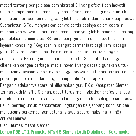
materi tentang pengelolaan administrasi BK yang efektif dan inovatif,
serta memperkenalkan media layanan BK yang dapat digunakan untuk
mendukung proses konseling yang lebih interaktif dan menarik bagi siswa.
Sutraniatun, S.Pd., menyatakan bahwa partisipasinya dalam acara ini
memberikan wawasan baru dan pemahaman yang lebih mendalam tentang
pengelolaan administrasi BK serta penggunaan media inovatif dalam
layanan konseling. “Kegiatan ini sangat bermanfaat bagi kami sebagai
guru BK, karena kami dapat belajar cara-cara baru untuk mengelola
administrasi BK dengan lebih baik dan efektif. Selain itu, kami juga
dikenalkan dengan berbagai media inovatif yang dapat digunakan untuk
mendukung layanan konseling, sehingga siswa dapat lebih terbantu dalam
proses pembelajaran dan pengembangan diri,” ungkap Sutraniatun.
Dengan diadakannya acara ini, diharapkan guru BK di Kabupaten Sleman,
termasuk di MTsN 8 Sleman, dapat terus meningkatkan profesionalitas
mereka dalam memberikan layanan bimbingan dan konseling kepada siswa.
Hal ini penting untuk menciptakan lingkungan belajar yang kondusif dan
mendukung perkembangan potensi siswa secara maksimal. (hm8)
Artikel Lainnya
Oleh : humas mtsn8sleman
Lomba PBB LT 1 Pramuka MTsN 8 Sleman Latih Disiplin dan Kekompakan