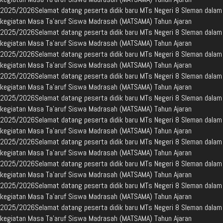
2025/2026
Selamat datang peserta didik baru MTs Negeri 8 Sleman dalam
kegiatan Masa Ta'aruf Siswa Madrasah (MATSAMA) Tahun Ajaran
2025/2026
Selamat datang peserta didik baru MTs Negeri 8 Sleman dalam
kegiatan Masa Ta'aruf Siswa Madrasah (MATSAMA) Tahun Ajaran
2025/2026
Selamat datang peserta didik baru MTs Negeri 8 Sleman dalam
kegiatan Masa Ta'aruf Siswa Madrasah (MATSAMA) Tahun Ajaran
2025/2026
Selamat datang peserta didik baru MTs Negeri 8 Sleman dalam
kegiatan Masa Ta'aruf Siswa Madrasah (MATSAMA) Tahun Ajaran
2025/2026
Selamat datang peserta didik baru MTs Negeri 8 Sleman dalam
kegiatan Masa Ta'aruf Siswa Madrasah (MATSAMA) Tahun Ajaran
2025/2026
Selamat datang peserta didik baru MTs Negeri 8 Sleman dalam
kegiatan Masa Ta'aruf Siswa Madrasah (MATSAMA) Tahun Ajaran
2025/2026
Selamat datang peserta didik baru MTs Negeri 8 Sleman dalam
kegiatan Masa Ta'aruf Siswa Madrasah (MATSAMA) Tahun Ajaran
2025/2026
Selamat datang peserta didik baru MTs Negeri 8 Sleman dalam
kegiatan Masa Ta'aruf Siswa Madrasah (MATSAMA) Tahun Ajaran
2025/2026
Selamat datang peserta didik baru MTs Negeri 8 Sleman dalam
kegiatan Masa Ta'aruf Siswa Madrasah (MATSAMA) Tahun Ajaran
2025/2026
Selamat datang peserta didik baru MTs Negeri 8 Sleman dalam
kegiatan Masa Ta'aruf Siswa Madrasah (MATSAMA) Tahun Ajaran