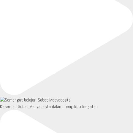
Keseruan Sobat Madyadesta dalam mengikuti kegiatan