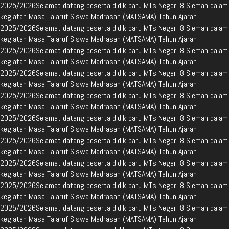
2025/2026
Selamat datang peserta didik baru MTs Negeri 8 Sleman dalam
kegiatan Masa Ta'aruf Siswa Madrasah (MATSAMA) Tahun Ajaran
2025/2026
Selamat datang peserta didik baru MTs Negeri 8 Sleman dalam
kegiatan Masa Ta'aruf Siswa Madrasah (MATSAMA) Tahun Ajaran
2025/2026
Selamat datang peserta didik baru MTs Negeri 8 Sleman dalam
kegiatan Masa Ta'aruf Siswa Madrasah (MATSAMA) Tahun Ajaran
2025/2026
Selamat datang peserta didik baru MTs Negeri 8 Sleman dalam
kegiatan Masa Ta'aruf Siswa Madrasah (MATSAMA) Tahun Ajaran
2025/2026
Selamat datang peserta didik baru MTs Negeri 8 Sleman dalam
kegiatan Masa Ta'aruf Siswa Madrasah (MATSAMA) Tahun Ajaran
2025/2026
Selamat datang peserta didik baru MTs Negeri 8 Sleman dalam
kegiatan Masa Ta'aruf Siswa Madrasah (MATSAMA) Tahun Ajaran
2025/2026
Selamat datang peserta didik baru MTs Negeri 8 Sleman dalam
kegiatan Masa Ta'aruf Siswa Madrasah (MATSAMA) Tahun Ajaran
2025/2026
Selamat datang peserta didik baru MTs Negeri 8 Sleman dalam
kegiatan Masa Ta'aruf Siswa Madrasah (MATSAMA) Tahun Ajaran
2025/2026
Selamat datang peserta didik baru MTs Negeri 8 Sleman dalam
kegiatan Masa Ta'aruf Siswa Madrasah (MATSAMA) Tahun Ajaran
2025/2026
Selamat datang peserta didik baru MTs Negeri 8 Sleman dalam
kegiatan Masa Ta'aruf Siswa Madrasah (MATSAMA) Tahun Ajaran