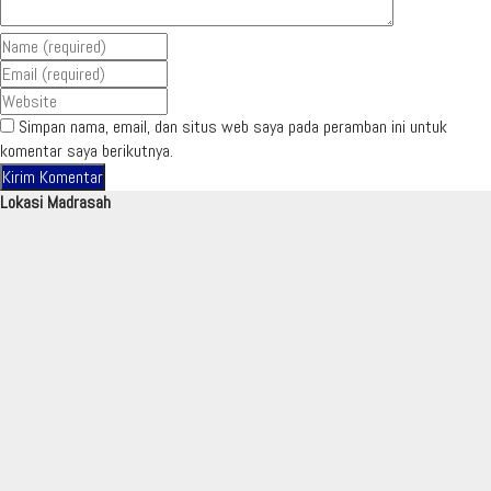
Simpan nama, email, dan situs web saya pada peramban ini untuk
komentar saya berikutnya.
Lokasi Madrasah