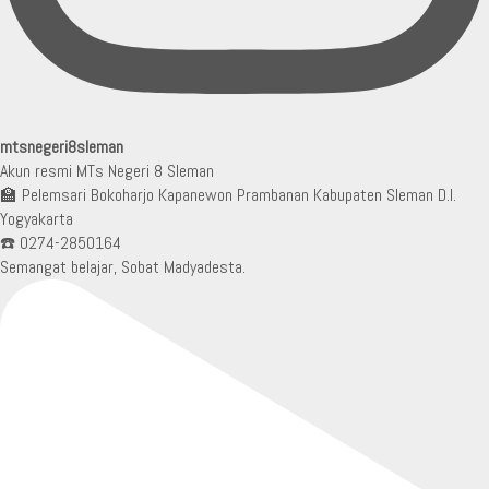
mtsnegeri8sleman
Akun resmi MTs Negeri 8 Sleman
🏫 Pelemsari Bokoharjo Kapanewon Prambanan Kabupaten Sleman D.I.
Yogyakarta
☎️ 0274-2850164
Semangat belajar, Sobat Madyadesta.