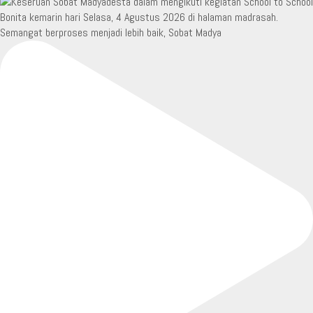
Semangat berproses menjadi lebih baik, Sobat Madya