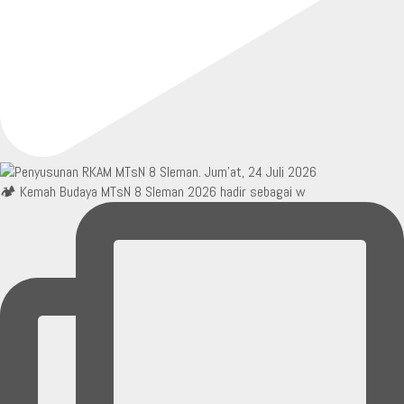
🏕️ Kemah Budaya MTsN 8 Sleman 2026 hadir sebagai w