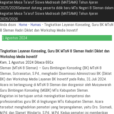
kegiatan Masa Ta'aruf Siswa Madrasah (MATSAMA) Tahun Ajaran
2025/2026
Selamat datang peserta didik baru MTs Negeri 8 Sleman dalam
kegiatan Masa Ta'aruf Siswa Madrasah (MATSAMA) Tahun Ajaran
2025/2026
Anda disini :
Home
-
Humas
- Tingkatkan Layanan Konseling, Guru BK MTsN
8 Sleman Hadiri Diklat dan Workshop Media Inovatif
1
Agustus
2024
Tingkatkan Layanan Konseling, Guru BK MTsN 8 Sleman Hadiri Diklat dan
Workshop Media Inovatif
Kam, 1 Agustus 2024
Dibaca 691x
Sleman (MTsN 8 Sleman) – Guru Bimbingan Konseling (BK) MTsN 8
Sleman, Sutraniatun, S.Pd., menghadiri Diseminasi Administrasi BK (Diklat
BK) dan Workshop Media Layanan BK Inovatif pada Rabu, 31 Juli 2024.
Acara ini berlangsung di MTsN 9 Sleman dan diorganisir oleh Musyawarah
Guru Bimbingan Konseling (MGBK) MTs Kabupaten Sleman.
Kegiatan ini bertujuan untuk meningkatkan kompetensi dan
profesionalitas guru BK di lingkungan MTs Kabupaten Sleman. Acara
tersebut menghadirkan pemateri yang berpengalaman, yaitu Drs. Sismadi,
M.Pd. dan Slamet Windarto, S.Pd., M.Pd. Kedua pemateri ini memberikan