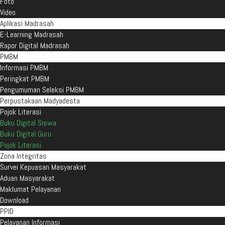
Foto
Video
Aplikasi Madrasah
E-Learning Madrasah
Rapor Digital Madrasah
PMBM
Informasi PMBM
Peringkat PMBM
Pengumuman Seleksi PMBM
Perpustakaan Madyadesta
Pojok Literasi
Buku Digital Siswa
Buku Digital Guru
Pojok Literasi
Zona Integritas
Survei Kepuasan Masyarakat
Aduan Masyarakat
Maklumat Pelayanan
Download
PPID
Pelayanan Informasi