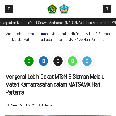
iatan Masa Ta'aruf Siswa Madrasah (MATSAMA) Tahun Ajaran 2025/2026
Beranda
Profil Madrasah
Anda disini :
Home
-
Humas
- Mengenal Lebih Dekat MTsN 8 Sleman
Melalui Materi Kemadrasahan dalam MATSAMA Hari Pertama
Akademik
Sejarah dan Perkembangan Madrasah
Galeri
Identitas Madrasah
Mata Pelajaran
Aplikasi Madrasah
Visi Misi Madrasah
Kurikulum
Galeri Berita
PMBM
Struktur Organisasi
Kalender Akademik TP. 2024/2025
Foto
E-Learning Madrasah
Mengenal Lebih Dekat MTsN 8 Sleman Melalui
Materi Kemadrasahan dalam MATSAMA Hari
Perpustakaan Madyadesta
Guru dan Tenaga Kependidikan
Jadwal Pembelajaran TP. 2024/2025
Video
Rapor Digital Madrasah
Informasi PMBM
Pertama
Zona Integritas
Sarana Prasarana
Media Pembelajaran
Peringkat PMBM
Pojok Literasi
Sen, 15 Juli 2024
Dibaca 980x
PPID
Pengumuman Seleksi PMBM
Survei Kepuasan Masyarakat
Game Edukasi
Buku Digital Siswa