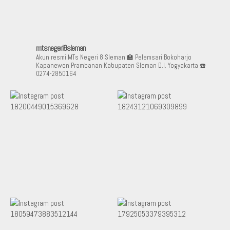
mtsnegeri8sleman
Akun resmi MTs Negeri 8 Sleman
🏫 Pelemsari Bokoharjo
Kapanewon Prambanan Kabupaten Sleman D.I. Yogyakarta
☎️
0274-2850164