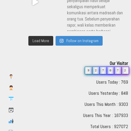
Load More
Follow on Instagram
Our Visitor
9
2
7
0
7
2
Users Today : 769
Users Yesterday : 848
Users This Month : 9303
Users This Year : 167933
Total Users : 927072