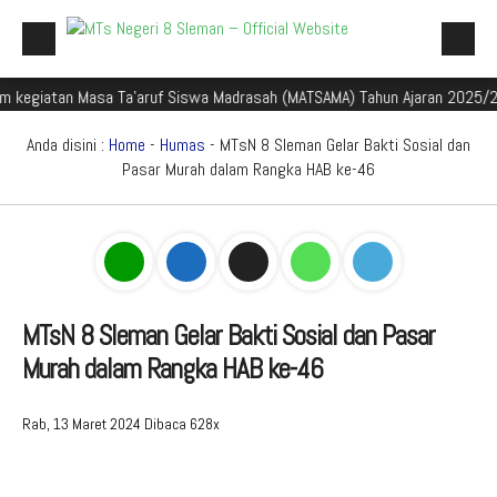
atan Masa Ta'aruf Siswa Madrasah (MATSAMA) Tahun Ajaran 2025/2026
Beranda
Profil Madrasah
Anda disini :
Home
-
Humas
- MTsN 8 Sleman Gelar Bakti Sosial dan
Pasar Murah dalam Rangka HAB ke-46
Akademik
Galeri
Aplikasi Madrasah
PMBM
MTsN 8 Sleman Gelar Bakti Sosial dan Pasar
Murah dalam Rangka HAB ke-46
Perpustakaan Madyadesta
Zona Integritas
Rab, 13 Maret 2024
Dibaca 628x
PPID