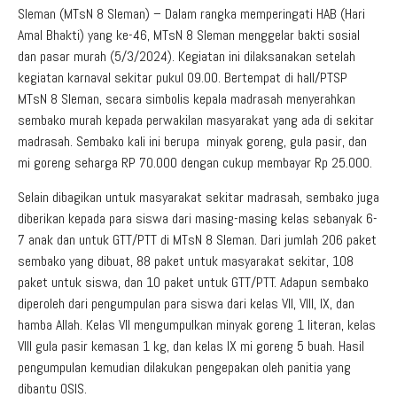
Sleman (MTsN 8 Sleman) – Dalam rangka memperingati HAB (Hari
Amal Bhakti) yang ke-46, MTsN 8 Sleman menggelar bakti sosial
dan pasar murah (5/3/2024). Kegiatan ini dilaksanakan setelah
kegiatan karnaval sekitar pukul 09.00. Bertempat di hall/PTSP
MTsN 8 Sleman, secara simbolis kepala madrasah menyerahkan
sembako murah kepada perwakilan masyarakat yang ada di sekitar
madrasah. Sembako kali ini berupa minyak goreng, gula pasir, dan
mi goreng seharga RP 70.000 dengan cukup membayar Rp 25.000.
Selain dibagikan untuk masyarakat sekitar madrasah, sembako juga
diberikan kepada para siswa dari masing-masing kelas sebanyak 6-
7 anak dan untuk GTT/PTT di MTsN 8 Sleman. Dari jumlah 206 paket
sembako yang dibuat, 88 paket untuk masyarakat sekitar, 108
paket untuk siswa, dan 10 paket untuk GTT/PTT. Adapun sembako
diperoleh dari pengumpulan para siswa dari kelas VII, VIII, IX, dan
hamba Allah. Kelas VII mengumpulkan minyak goreng 1 literan, kelas
VIII gula pasir kemasan 1 kg, dan kelas IX mi goreng 5 buah. Hasil
pengumpulan kemudian dilakukan pengepakan oleh panitia yang
dibantu OSIS.