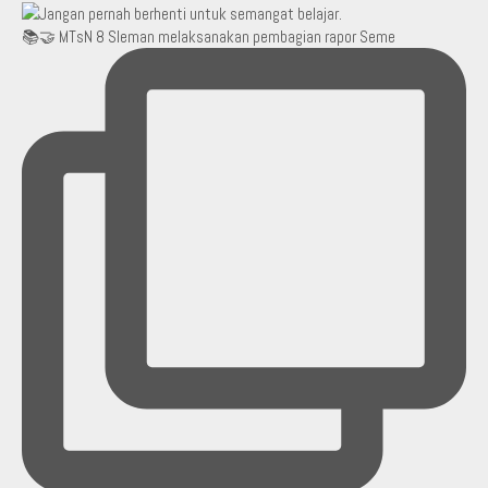
📚🤝 MTsN 8 Sleman melaksanakan pembagian rapor Seme