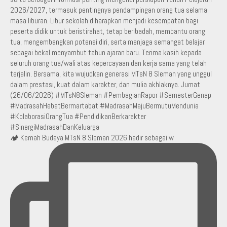
🏕️ Kemah Budaya MTsN 8 Sleman 2026 hadir sebagai w