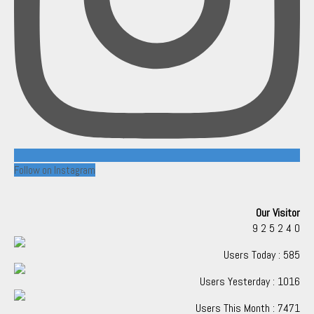
Follow on Instagram
Our Visitor
9
2
5
2
4
0
Users Today : 585
Users Yesterday : 1016
Users This Month : 7471