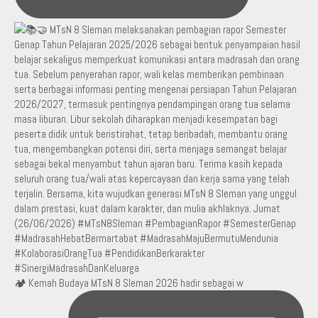
🏕️ Kemah Budaya MTsN 8 Sleman 2026 hadir sebagai w