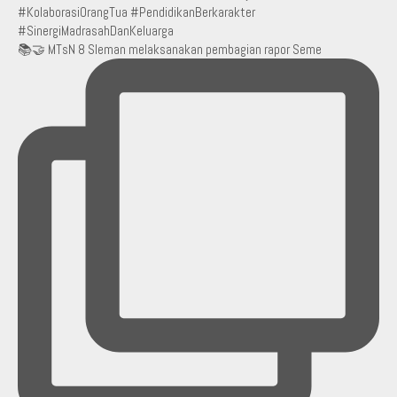
📚🤝 MTsN 8 Sleman melaksanakan pembagian rapor Seme