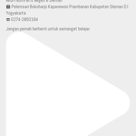
Akun resmi MTs Negeri 8 Sleman
🏫 Pelemsari Bokoharjo Kapanewon Prambanan Kabupaten Sleman D.I.
Yogyakarta
☎️ 0274-2850164
Jangan pernah berhenti untuk semangat belajar.