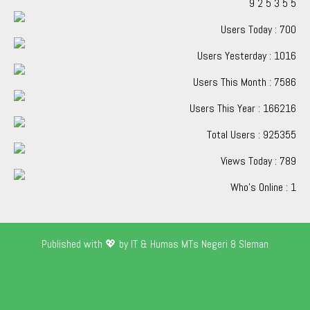
9
2
5
3
5
5
Users Today : 700
Users Yesterday : 1016
Users This Month : 7586
Users This Year : 166216
Total Users : 925355
Views Today : 789
Who's Online : 1
Published with 💖 by IT & Humas MTs Negeri 8 Sleman