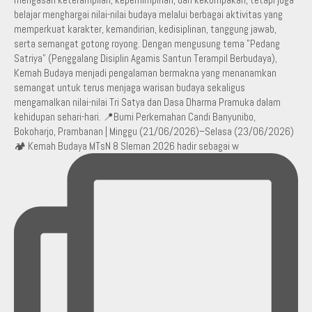
🏕️ Kemah Budaya MTsN 8 Sleman 2026 hadir sebagai w