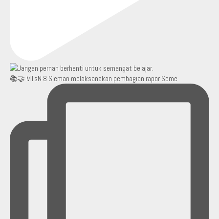
📚🤝 MTsN 8 Sleman melaksanakan pembagian rapor Seme