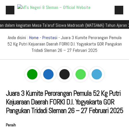
am kegiatan Masa Ta'aruf Siswa Madrasah (MATSAMA) Tahun Ajaran 2025/2
Beranda
Profil Madrasah
Anda disini :
Home
-
Prestasi
- Juara 3 Kumite Perorangan Pemula
52 Kg Putri Kejuaraan Daerah FORKI D.I. Yogyakarta GOR Pangukan
Akademik
Tridadi Sleman 26 – 27 Februari 2025
Galeri
Aplikasi Madrasah
PMBM
Juara 3 Kumite Perorangan Pemula 52 Kg Putri
Perpustakaan Madyadesta
Kejuaraan Daerah FORKI D.I. Yogyakarta GOR
Zona Integritas
Pangukan Tridadi Sleman 26 – 27 Februari 2025
PPID
Peraih