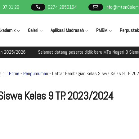
07
:
31
:
30
0274-2850164
info@mtsn8slema
Akademik
Galeri
Aplikasi Madrasah
PMBM
Perpusta
 2025/2026
Selamat datang peserta didik baru MTs Negeri 8 Sleman
ini :
Home
-
Pengumuman
- Daftar Pembagian Kelas Siswa Kelas 9 TP. 20
Siswa Kelas 9 TP. 2023/2024