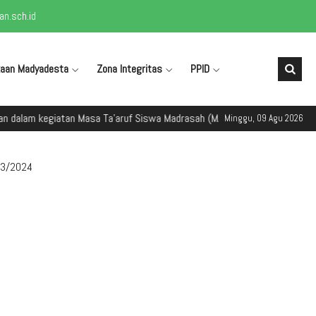
n.sch.id
kaan Madyadesta
Zona Integritas
PPID
 dalam kegiatan Masa Ta'aruf Siswa Madrasah (MATSAMA) Tahun Ajaran 20
Minggu, 09 Agu 2026
23/2024