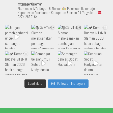
mtsnegeri8sleman
Akun resmi MTs Negeri 8 Sleman
Pelemsari Bokoharjo
Kapanewon Prambanan Kabupaten Sleman D.I. Yogyakarta
0274-2850164
Load More
Follow on Instagram