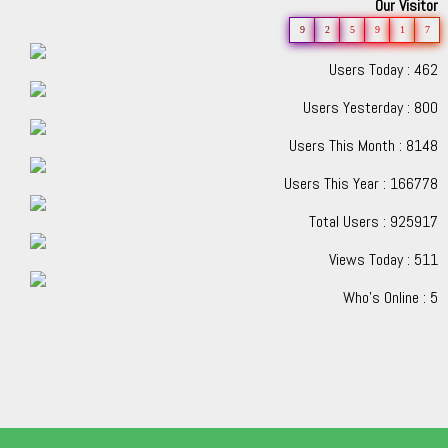
Our Visitor
9
2
5
9
1
7
Users Today : 462
Users Yesterday : 800
Users This Month : 8148
Users This Year : 166778
Total Users : 925917
Views Today : 511
Who's Online : 5