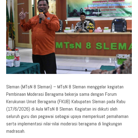
Aduan Masyarakat
Pelayanan Informasi
Video Edukasi
Buku Digital Guru
Maklumat Pelayanan
Informasi Publik
Pojok Literasi
Download
Regulasi PPID
Profil PPID
Struktur Organisasi
Sleman (MTsN 8 Sleman) – MTsN 8 Sleman menggelar kegiatan
Pembinaan Moderasi Beragama bekerja sama dengan Forum
Kerukunan Umat Beragama (FKUB) Kabupaten Sleman pada Rabu
(17/6/2026) di Aula MTsN 8 Sleman. Kegiatan ini diikuti oleh
seluruh guru dan pegawai sebagai upaya memperkuat pemahaman
serta implementasi nilai-nilai moderasi beragama di lingkungan
madrasah.