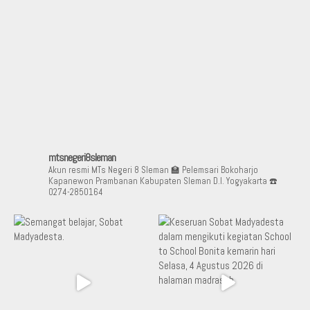
mtsnegeri8sleman
Akun resmi MTs Negeri 8 Sleman
🏫 Pelemsari Bokoharjo
Kapanewon Prambanan Kabupaten Sleman D.I. Yogyakarta
☎️
0274-2850164