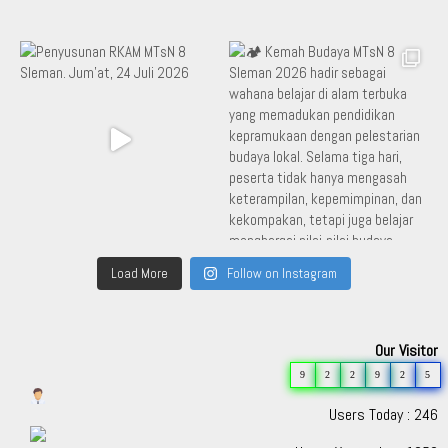
Load More
Follow on Instagram
Our Visitor
9
2
2
9
2
5
Users Today : 246