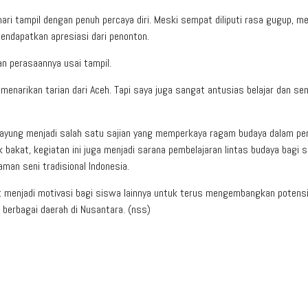
ari tampil dengan penuh percaya diri. Meski sempat diliputi rasa gugup, m
ndapatkan apresiasi dari penonton.
an perasaannya usai tampil.
menarikan tarian dari Aceh. Tapi saya juga sangat antusias belajar dan se
grayung menjadi salah satu sajian yang memperkaya ragam budaya dalam pe
 bakat, kegiatan ini juga menjadi sarana pembelajaran lintas budaya bagi 
an seni tradisional Indonesia.
at menjadi motivasi bagi siswa lainnya untuk terus mengembangkan potensi
 berbagai daerah di Nusantara. (nss)