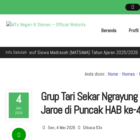
Beranda
Profi
 Masa Ta'aruf Siswa Madrasah (MATSAMA) Tahun Ajaran 2025/2026
Se
Info Sekolah
Anda disini :
Home
-
Humas
- 
Grup Tari Sekar Ngrayung
4
Jaroe di Puncak HAB ke
Mei
2026
Sen, 4 Mei 2026
Dibaca 53x