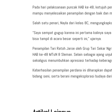
Pada hari pelaksanaan puncak HAB ke-48, ketujuh pen
mampu menyelesaikan penampilan dengan baik dan me
Salah satu penari, Nayla dari kelas 8C, mengungkapk
“Saya sempat gugup karena ini pertama kalinya saya 
bisa tampil di acara besar seperti ini,” ujarnya.
Penampilan Tari Ratoh Jaroe oleh Grup Tari Sekar N
HAB ke-48 MTsN 8 Sleman. Selain sebagai ajang unjuk
sekaligus menumbuhkan apresiasi terhadap keberagam
Keberhasilan penampilan perdana ini diharapkan dap
bidang seni, serta berani mengeksplorasi budaya dari