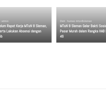
 : admin
Oleh : humas mtsn8sleman
elum Rapat Kerja MTsN 8 Sleman,
MTsN 8 Sleman Gelar Bakti Sosia
erta Lakukan Absensi dengan
Pasar Murah dalam Rangka HAB 
ib
46