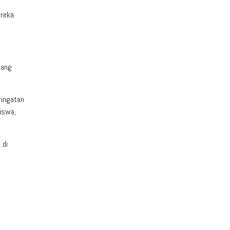
ereka
nang
ringatan
siswa,
 di