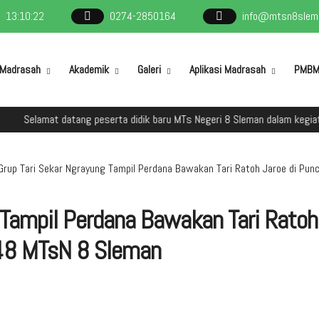
13
:
10
:
23
0274-2850164
info@mtsn8slema
l Madrasah
Akademik
Galeri
Aplikasi Madrasah
PMB
lamat datang peserta didik baru MTs Negeri 8 Sleman dalam kegiatan Ma
Grup Tari Sekar Ngrayung Tampil Perdana Bawakan Tari Ratoh Jaroe di Pu
 Tampil Perdana Bawakan Tari Ratoh
-48 MTsN 8 Sleman