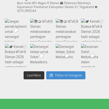
Akun resmi MTs Negeri 8 Sleman
🏫 Pelemsari Bokoharjo
Kapanewon Prambanan Kabupaten Sleman D.I. Yogyakarta
☎️
0274-2850164
Load More
Follow on Instagram