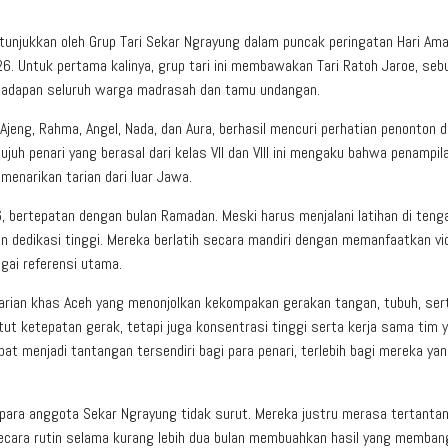
jukkan oleh Grup Tari Sekar Ngrayung dalam puncak peringatan Hari Ama
6. Untuk pertama kalinya, grup tari ini membawakan Tari Ratoh Jaroe, seb
 di hadapan seluruh warga madrasah dan tamu undangan.
ti, Ajeng, Rahma, Angel, Nada, dan Aura, berhasil mencuri perhatian penonton 
juh penari yang berasal dari kelas VII dan VIII ini mengaku bahwa penampil
enarikan tarian dari luar Jawa.
, bertepatan dengan bulan Ramadan. Meski harus menjalani latihan di teng
an dedikasi tinggi. Mereka berlatih secara mandiri dengan memanfaatkan vi
gai referensi utama.
 tarian khas Aceh yang menonjolkan kekompakan gerakan tangan, tubuh, ser
tut ketepatan gerak, tetapi juga konsentrasi tinggi serta kerja sama tim 
pat menjadi tantangan tersendiri bagi para penari, terlebih bagi mereka ya
para anggota Sekar Ngrayung tidak surut. Mereka justru merasa tertanta
secara rutin selama kurang lebih dua bulan membuahkan hasil yang memban