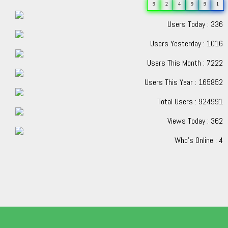
9
2
4
9
9
1
Users Today : 336
Users Yesterday : 1016
Users This Month : 7222
Users This Year : 165852
Total Users : 924991
Views Today : 362
Who's Online : 4