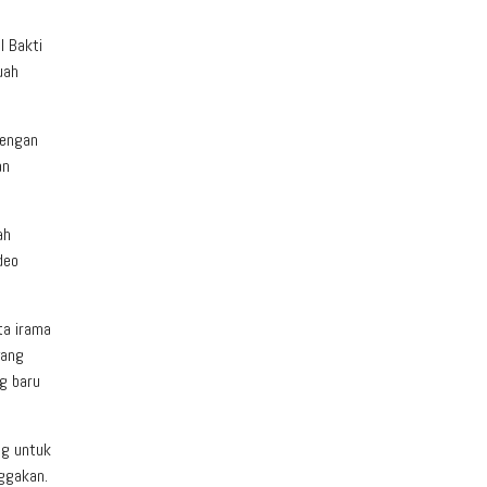
l Bakti
uah
dengan
an
ah
deo
ta irama
yang
ng baru
ng untuk
ggakan.