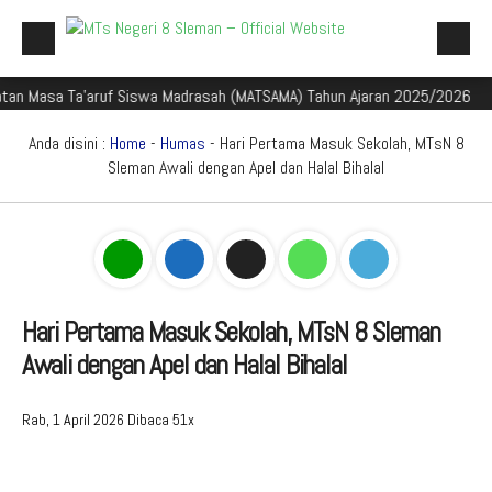
sa Ta'aruf Siswa Madrasah (MATSAMA) Tahun Ajaran 2025/2026
Selam
Beranda
Profil Madrasah
Anda disini :
Home
-
Humas
- Hari Pertama Masuk Sekolah, MTsN 8
Sleman Awali dengan Apel dan Halal Bihalal
Akademik
Galeri
Aplikasi Madrasah
PMBM
Hari Pertama Masuk Sekolah, MTsN 8 Sleman
Awali dengan Apel dan Halal Bihalal
Perpustakaan Madyadesta
Zona Integritas
Rab, 1 April 2026
Dibaca 51x
PPID