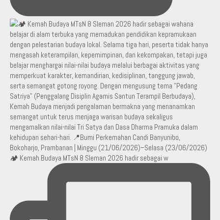
🏕️ Kemah Budaya MTsN 8 Sleman 2026 hadir sebagai w