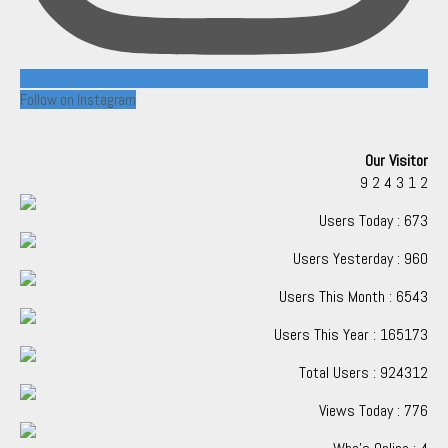
Follow on Instagram
Our Visitor
9
2
4
3
1
2
Users Today : 673
Users Yesterday : 960
Users This Month : 6543
Users This Year : 165173
Total Users : 924312
Views Today : 776