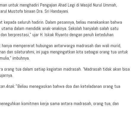
man untuk menghadiri Pengajian Ahad Legi di Masjid Nurul Ummah,
rul Mustofa binaan Dra. Sri Handayani.
at kepada seluruh hadirin. Dalam pesannya, beliau menekankan bahwa
b utama dalam mendidik anak-anaknya. Sekolah hanyalah salah satu
 dan berprestasi,” ujar H. Iskak Riyanto dengan penuh keteduhan.
idak hanya mempererat hubungan antarwarga madrasah dan wali murid,
iman dan silaturahmi, ini juga mengingatkan kita sebagai orang tua untuk
mulia,” imbuhnya.
a orang tua dalam setiap kegiatan madrasah. “Madrasah tidak akan bisa
ujarnya.
an Anak.”
Beliau menegaskan bahwa doa dan keteladanan orang tua
a meneguhkan komitmen kerja sama antara madrasah, orang tua, dan