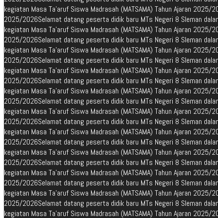
kegiatan Masa Ta'aruf Siswa Madrasah (MATSAMA) Tahun Ajaran 2025/2
2025/2026
Selamat datang peserta didik baru MTs Negeri 8 Sleman da
kegiatan Masa Ta'aruf Siswa Madrasah (MATSAMA) Tahun Ajaran 2025/2
2025/2026
Selamat datang peserta didik baru MTs Negeri 8 Sleman da
kegiatan Masa Ta'aruf Siswa Madrasah (MATSAMA) Tahun Ajaran 2025/2
2025/2026
Selamat datang peserta didik baru MTs Negeri 8 Sleman da
kegiatan Masa Ta'aruf Siswa Madrasah (MATSAMA) Tahun Ajaran 2025/2
2025/2026
Selamat datang peserta didik baru MTs Negeri 8 Sleman da
kegiatan Masa Ta'aruf Siswa Madrasah (MATSAMA) Tahun Ajaran 2025/2
2025/2026
Selamat datang peserta didik baru MTs Negeri 8 Sleman da
kegiatan Masa Ta'aruf Siswa Madrasah (MATSAMA) Tahun Ajaran 2025/2
2025/2026
Selamat datang peserta didik baru MTs Negeri 8 Sleman da
kegiatan Masa Ta'aruf Siswa Madrasah (MATSAMA) Tahun Ajaran 2025/2
2025/2026
Selamat datang peserta didik baru MTs Negeri 8 Sleman da
kegiatan Masa Ta'aruf Siswa Madrasah (MATSAMA) Tahun Ajaran 2025/2
2025/2026
Selamat datang peserta didik baru MTs Negeri 8 Sleman da
kegiatan Masa Ta'aruf Siswa Madrasah (MATSAMA) Tahun Ajaran 2025/2
2025/2026
Selamat datang peserta didik baru MTs Negeri 8 Sleman da
kegiatan Masa Ta'aruf Siswa Madrasah (MATSAMA) Tahun Ajaran 2025/2
2025/2026
Selamat datang peserta didik baru MTs Negeri 8 Sleman da
kegiatan Masa Ta'aruf Siswa Madrasah (MATSAMA) Tahun Ajaran 2025/2