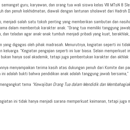
semangat guru, karyawan, dan orang tua wali siswa kelas VIII MTsN 8 Sle
h dan penuh kekhidmatan, diawali dengan lantunan sholawat dari Hadroh Da
to, menjadi salah satu tokoh penting yang memberikan sambutan dan nasih
i utama dalam membentuk karakter anak. “Orang tua memiliki tanggung jawa
, dan teladan agar anak-anak tumbuh menjadi pribadi yang kuat, berakhlak,
in yang digagas oleh pihak madrasah. Menurutnya, kegiatan seperti ini t
an keluarga. “Kegiatan pengajian seperti ini luar biasa. Selain memperkuat 
 bukan hanya soal akademik, tetapi juga pembentukan karakter dan akhlak 
annya menyampaikan terima kasih atas dukungan penuh dari Komite dan par
n ini adalah bukti bahwa pendidikan anak adalah tanggung jawab bersama,” 
ng mengangkat tema
“Kewajiban Orang Tua dalam Mendidik dan Membahagiak
egiatan ini tidak hanya menjadi sarana memperkuat keimanan, tetapi jug