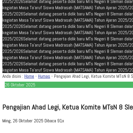
2025/2026
Selamat datang peserta didik baru MTs Negeri 8 Sleman da
kegiatan Masa Ta'aruf Siswa Madrasah (MATSAMA) Tahun Ajaran 2025/2
2025/2026
Selamat datang peserta didik baru MTs Negeri 8 Sleman da
kegiatan Masa Ta'aruf Siswa Madrasah (MATSAMA) Tahun Ajaran 2025/2
2025/2026
Selamat datang peserta didik baru MTs Negeri 8 Sleman da
kegiatan Masa Ta'aruf Siswa Madrasah (MATSAMA) Tahun Ajaran 2025/2
2025/2026
Selamat datang peserta didik baru MTs Negeri 8 Sleman da
kegiatan Masa Ta'aruf Siswa Madrasah (MATSAMA) Tahun Ajaran 2025/2
2025/2026
Selamat datang peserta didik baru MTs Negeri 8 Sleman da
kegiatan Masa Ta'aruf Siswa Madrasah (MATSAMA) Tahun Ajaran 2025/2
2025/2026
Selamat datang peserta didik baru MTs Negeri 8 Sleman da
kegiatan Masa Ta'aruf Siswa Madrasah (MATSAMA) Tahun Ajaran 2025/2
Anda disini :
Home
-
Humas
- Pengajian Ahad Legi, Ketua Komite MTsN 8 
26
Oktober
2025
Pengajian Ahad Legi, Ketua Komite MTsN 8 S
Ming, 26 Oktober 2025
Dibaca 91x