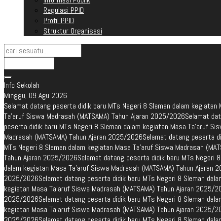
Regulasi PPID
Profil PPID
Struktur Organisasi
Info Sekolah
Minggu, 09 Agu 2026
Selamat datang peserta didik baru MTs Negeri 8 Sleman dalam kegiata
Ta'aruf Siswa Madrasah (MATSAMA) Tahun Ajaran 2025/2026
Selamat dat
peserta didik baru MTs Negeri 8 Sleman dalam kegiatan Masa Ta'aruf 
Madrasah (MATSAMA) Tahun Ajaran 2025/2026
Selamat datang peserta d
MTs Negeri 8 Sleman dalam kegiatan Masa Ta'aruf Siswa Madrasah (MA
Tahun Ajaran 2025/2026
Selamat datang peserta didik baru MTs Negeri
dalam kegiatan Masa Ta'aruf Siswa Madrasah (MATSAMA) Tahun Ajaran 
2025/2026
Selamat datang peserta didik baru MTs Negeri 8 Sleman da
kegiatan Masa Ta'aruf Siswa Madrasah (MATSAMA) Tahun Ajaran 2025/2
2025/2026
Selamat datang peserta didik baru MTs Negeri 8 Sleman da
kegiatan Masa Ta'aruf Siswa Madrasah (MATSAMA) Tahun Ajaran 2025/2
2025/2026
Selamat datang peserta didik baru MTs Negeri 8 Sleman da