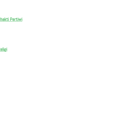
akti Pertiwi
ligi