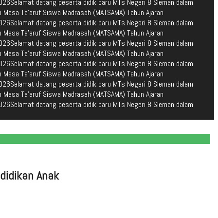
2026
Selamat datang peserta didik baru MTs Negeri 8 Sleman dalam
an Masa Ta'aruf Siswa Madrasah (MATSAMA) Tahun Ajaran
2026
Selamat datang peserta didik baru MTs Negeri 8 Sleman dalam
an Masa Ta'aruf Siswa Madrasah (MATSAMA) Tahun Ajaran
2026
Selamat datang peserta didik baru MTs Negeri 8 Sleman dalam
an Masa Ta'aruf Siswa Madrasah (MATSAMA) Tahun Ajaran
2026
Selamat datang peserta didik baru MTs Negeri 8 Sleman dalam
an Masa Ta'aruf Siswa Madrasah (MATSAMA) Tahun Ajaran
2026
Selamat datang peserta didik baru MTs Negeri 8 Sleman dalam
an Masa Ta'aruf Siswa Madrasah (MATSAMA) Tahun Ajaran
2026
Selamat datang peserta didik baru MTs Negeri 8 Sleman dalam
didikan Anak