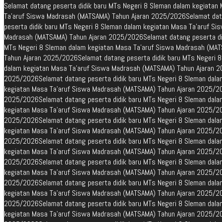
Selamat datang peserta didik baru MTs Negeri 8 Sleman dalam kegiata
Ta'aruf Siswa Madrasah (MATSAMA) Tahun Ajaran 2025/2026
Selamat dat
peserta didik baru MTs Negeri 8 Sleman dalam kegiatan Masa Ta'aruf 
Madrasah (MATSAMA) Tahun Ajaran 2025/2026
Selamat datang peserta d
MTs Negeri 8 Sleman dalam kegiatan Masa Ta'aruf Siswa Madrasah (MA
Tahun Ajaran 2025/2026
Selamat datang peserta didik baru MTs Negeri
dalam kegiatan Masa Ta'aruf Siswa Madrasah (MATSAMA) Tahun Ajaran 
2025/2026
Selamat datang peserta didik baru MTs Negeri 8 Sleman da
kegiatan Masa Ta'aruf Siswa Madrasah (MATSAMA) Tahun Ajaran 2025/2
2025/2026
Selamat datang peserta didik baru MTs Negeri 8 Sleman da
kegiatan Masa Ta'aruf Siswa Madrasah (MATSAMA) Tahun Ajaran 2025/2
2025/2026
Selamat datang peserta didik baru MTs Negeri 8 Sleman da
kegiatan Masa Ta'aruf Siswa Madrasah (MATSAMA) Tahun Ajaran 2025/2
2025/2026
Selamat datang peserta didik baru MTs Negeri 8 Sleman da
kegiatan Masa Ta'aruf Siswa Madrasah (MATSAMA) Tahun Ajaran 2025/2
2025/2026
Selamat datang peserta didik baru MTs Negeri 8 Sleman da
kegiatan Masa Ta'aruf Siswa Madrasah (MATSAMA) Tahun Ajaran 2025/2
2025/2026
Selamat datang peserta didik baru MTs Negeri 8 Sleman da
kegiatan Masa Ta'aruf Siswa Madrasah (MATSAMA) Tahun Ajaran 2025/2
2025/2026
Selamat datang peserta didik baru MTs Negeri 8 Sleman da
kegiatan Masa Ta'aruf Siswa Madrasah (MATSAMA) Tahun Ajaran 2025/2