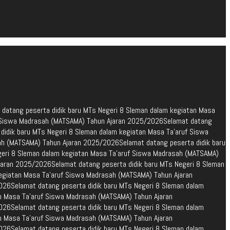
 datang peserta didik baru MTs Negeri 8 Sleman dalam kegiatan Masa
f Siswa Madrasah (MATSAMA) Tahun Ajaran 2025/2026
Selamat datang
didik baru MTs Negeri 8 Sleman dalam kegiatan Masa Ta'aruf Siswa
sah (MATSAMA) Tahun Ajaran 2025/2026
Selamat datang peserta didik baru
geri 8 Sleman dalam kegiatan Masa Ta'aruf Siswa Madrasah (MATSAMA)
Ajaran 2025/2026
Selamat datang peserta didik baru MTs Negeri 8 Sleman
kegiatan Masa Ta'aruf Siswa Madrasah (MATSAMA) Tahun Ajaran
2026
Selamat datang peserta didik baru MTs Negeri 8 Sleman dalam
an Masa Ta'aruf Siswa Madrasah (MATSAMA) Tahun Ajaran
2026
Selamat datang peserta didik baru MTs Negeri 8 Sleman dalam
an Masa Ta'aruf Siswa Madrasah (MATSAMA) Tahun Ajaran
2026
Selamat datang peserta didik baru MTs Negeri 8 Sleman dalam