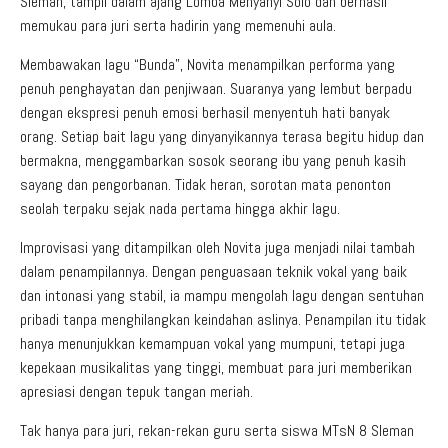
Sleman, tampil dalam ajang Lomba Menyanyi Solo dan berhasil
memukau para juri serta hadirin yang memenuhi aula.
Membawakan lagu “Bunda”, Novita menampilkan performa yang
penuh penghayatan dan penjiwaan. Suaranya yang lembut berpadu
dengan ekspresi penuh emosi berhasil menyentuh hati banyak
orang. Setiap bait lagu yang dinyanyikannya terasa begitu hidup dan
bermakna, menggambarkan sosok seorang ibu yang penuh kasih
sayang dan pengorbanan. Tidak heran, sorotan mata penonton
seolah terpaku sejak nada pertama hingga akhir lagu.
Improvisasi yang ditampilkan oleh Novita juga menjadi nilai tambah
dalam penampilannya. Dengan penguasaan teknik vokal yang baik
dan intonasi yang stabil, ia mampu mengolah lagu dengan sentuhan
pribadi tanpa menghilangkan keindahan aslinya. Penampilan itu tidak
hanya menunjukkan kemampuan vokal yang mumpuni, tetapi juga
kepekaan musikalitas yang tinggi, membuat para juri memberikan
apresiasi dengan tepuk tangan meriah.
Tak hanya para juri, rekan-rekan guru serta siswa MTsN 8 Sleman