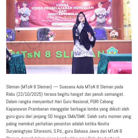
Aduan Masyarakat
Pelayanan Informasi
Video Edukasi
Buku Digital Guru
Maklumat Pelayanan
Informasi Publik
Pojok Literasi
Download
Regulasi PPID
Profil PPID
Struktur Organisasi
Sleman (MTsN 8 Sleman) — Suasana Aula MTsN 8 Sleman pada
Rabu (22/10/2025) terasa begitu hangat dan penuh semangat.
Dalam rangka menyambut Hari Guru Nasional, PGRI Cabang
Kapanewon Prambanan menggelar berbagai lomba yang diikuti oleh
guru-guru dari jenjang SD hingga SMA/SMK. Salah satu momen yang
paling memikat perhatian penonton adalah ketika Novita
Suryaningtyas Sitoresmi, S.Pd., guru Bahasa Jawa dari MTsN 8