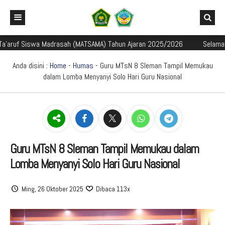
ruf Siswa Madrasah (MATSAMA) Tahun Ajaran 2025/2026
Selamat data
Beranda
Profil Madrasah
Anda disini :
Home
-
Humas
- Guru MTsN 8 Sleman Tampil Memukau
dalam Lomba Menyanyi Solo Hari Guru Nasional
Akademik
Sejarah dan Perkembangan Madrasah
Galeri
Identitas Madrasah
Mata Pelajaran
Aplikasi Madrasah
Visi Misi Madrasah
Kurikulum
Galeri Berita
PMBM
Struktur Organisasi
Kalender Akademik TP. 2024/2025
Foto
E-Learning Madrasah
Guru MTsN 8 Sleman Tampil Memukau dalam
Lomba Menyanyi Solo Hari Guru Nasional
Perpustakaan Madyadesta
Guru dan Tenaga Kependidikan
Jadwal Pembelajaran TP. 2024/2025
Video
Rapor Digital Madrasah
Informasi PMBM
Zona Integritas
Sarana Prasarana
Media Pembelajaran
Peringkat PMBM
Pojok Literasi
Ming, 26 Oktober 2025
Dibaca 113x
PPID
Pengumuman Seleksi PMBM
Survei Kepuasan Masyarakat
Game Edukasi
Buku Digital Siswa