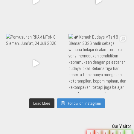
Load More
Follow on Instagram
Our Visitor
9
2
3
6
2
1