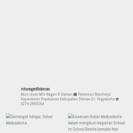
mtsnegeri8sleman
Akun resmi MTs Negeri 8 Sleman
🏫 Pelemsari Bokoharjo
Kapanewon Prambanan Kabupaten Sleman D.I. Yogyakarta
☎️
0274-2850164