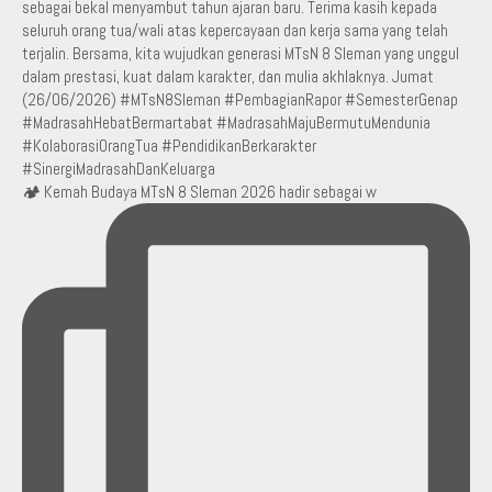
🏕️ Kemah Budaya MTsN 8 Sleman 2026 hadir sebagai w