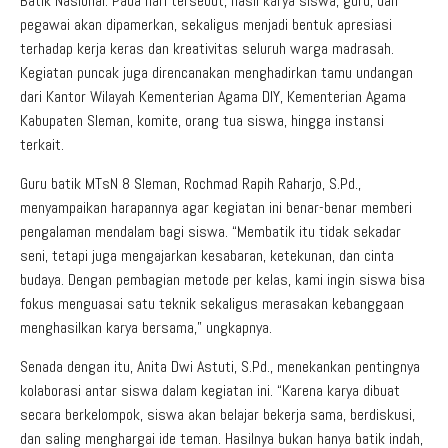
Batik Nasional. Pada hari tersebut, hasil karya siswa, guru, dan
pegawai akan dipamerkan, sekaligus menjadi bentuk apresiasi
terhadap kerja keras dan kreativitas seluruh warga madrasah.
Kegiatan puncak juga direncanakan menghadirkan tamu undangan
dari Kantor Wilayah Kementerian Agama DIY, Kementerian Agama
Kabupaten Sleman, komite, orang tua siswa, hingga instansi
terkait.
Guru batik MTsN 8 Sleman, Rochmad Rapih Raharjo, S.Pd.,
menyampaikan harapannya agar kegiatan ini benar-benar memberi
pengalaman mendalam bagi siswa. “Membatik itu tidak sekadar
seni, tetapi juga mengajarkan kesabaran, ketekunan, dan cinta
budaya. Dengan pembagian metode per kelas, kami ingin siswa bisa
fokus menguasai satu teknik sekaligus merasakan kebanggaan
menghasilkan karya bersama,” ungkapnya.
Senada dengan itu, Anita Dwi Astuti, S.Pd., menekankan pentingnya
kolaborasi antar siswa dalam kegiatan ini. “Karena karya dibuat
secara berkelompok, siswa akan belajar bekerja sama, berdiskusi,
dan saling menghargai ide teman. Hasilnya bukan hanya batik indah,