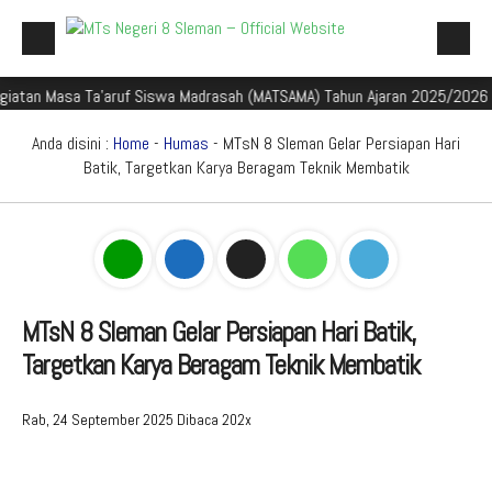
asa Ta'aruf Siswa Madrasah (MATSAMA) Tahun Ajaran 2025/2026
Sel
Beranda
Profil Madrasah
Anda disini :
Home
-
Humas
- MTsN 8 Sleman Gelar Persiapan Hari
Batik, Targetkan Karya Beragam Teknik Membatik
Akademik
Galeri
Aplikasi Madrasah
PMBM
MTsN 8 Sleman Gelar Persiapan Hari Batik,
Targetkan Karya Beragam Teknik Membatik
Perpustakaan Madyadesta
Zona Integritas
Rab, 24 September 2025
Dibaca 202x
PPID