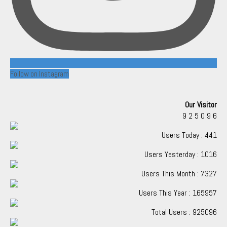
Follow on Instagram
Our Visitor
9
2
5
0
9
6
Users Today : 441
Users Yesterday : 1016
Users This Month : 7327
Users This Year : 165957
Total Users : 925096