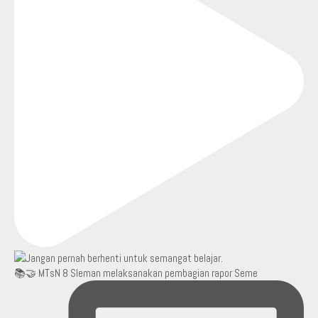
📚🤝 MTsN 8 Sleman melaksanakan pembagian rapor Seme