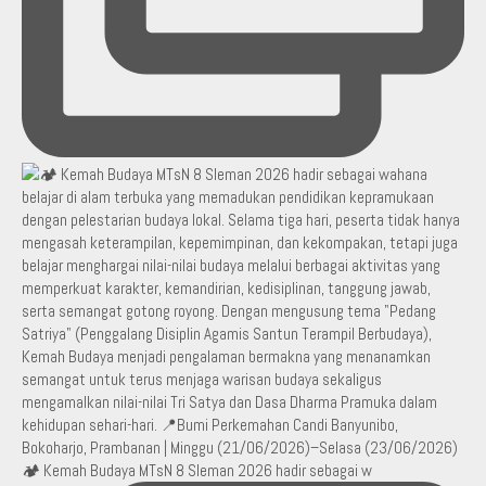
🏕️ Kemah Budaya MTsN 8 Sleman 2026 hadir sebagai w