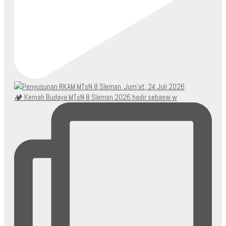
🏕️ Kemah Budaya MTsN 8 Sleman 2026 hadir sebagai w