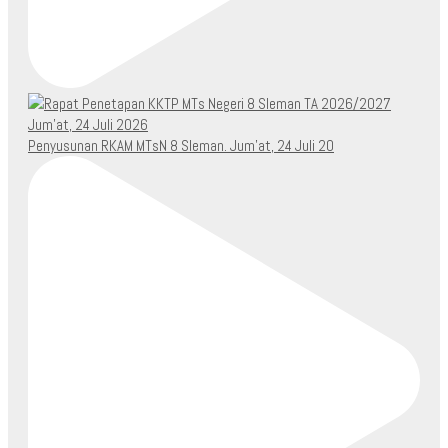
Penyusunan RKAM MTsN 8 Sleman. Jum’at, 24 Juli 20