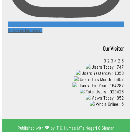
Follow on Instagram
Our Visitor
9
2
3
4
2
6
Users Today : 747
Users Yesterday : 1058
Users This Month : 5657
Users This Year : 164287
Total Users : 923426
Views Today : 852
Who's Online : 5
Published with 💖 by IT & Humas MTs Negeri 8 Sleman