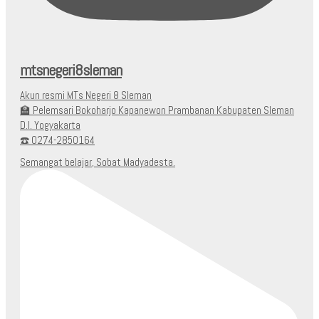
mtsnegeri8sleman
Akun resmi MTs Negeri 8 Sleman
🏫 Pelemsari Bokoharjo Kapanewon Prambanan Kabupaten Sleman
D.I. Yogyakarta
☎️ 0274-2850164
Semangat belajar, Sobat Madyadesta.