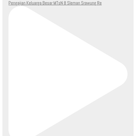
Pengajian Keluarga Besar MTsN 8 Sleman Srawung Re