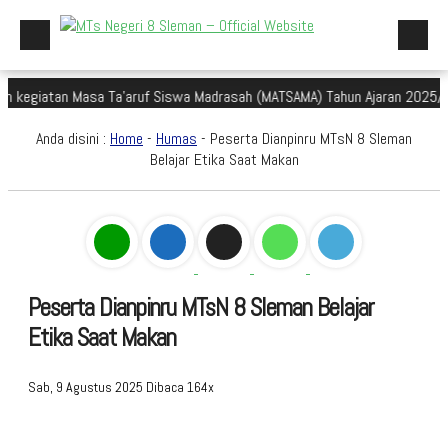
iatan Masa Ta'aruf Siswa Madrasah (MATSAMA) Tahun Ajaran 2025/2026
Beranda
Anda disini :
Home
-
Humas
- Peserta Dianpinru MTsN 8 Sleman
Profil Madrasah
Belajar Etika Saat Makan
Akademik
Galeri
Aplikasi Madrasah
Peserta Dianpinru MTsN 8 Sleman Belajar
PMBM
Etika Saat Makan
Perpustakaan Madyadesta
Zona Integritas
Sab, 9 Agustus 2025
Dibaca 164x
PPID