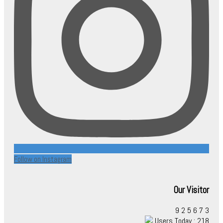
Follow on Instagram
Our Visitor
9
2
5
6
7
3
Users Today : 218