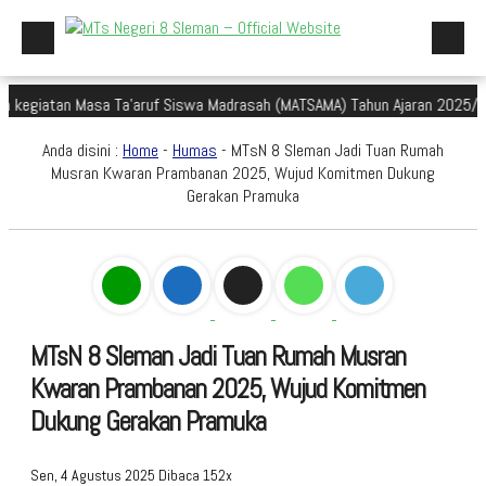
tan Masa Ta'aruf Siswa Madrasah (MATSAMA) Tahun Ajaran 2025/2026
Beranda
Anda disini :
Home
-
Humas
- MTsN 8 Sleman Jadi Tuan Rumah
Profil Madrasah
Musran Kwaran Prambanan 2025, Wujud Komitmen Dukung
Gerakan Pramuka
Akademik
Galeri
Aplikasi Madrasah
PMBM
MTsN 8 Sleman Jadi Tuan Rumah Musran
Perpustakaan Madyadesta
Kwaran Prambanan 2025, Wujud Komitmen
Dukung Gerakan Pramuka
Zona Integritas
PPID
Sen, 4 Agustus 2025
Dibaca 152x