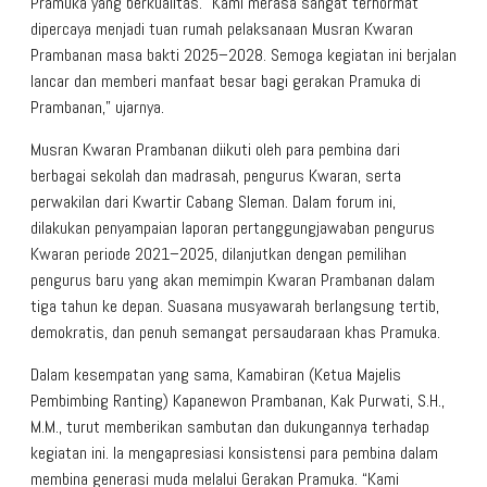
Pramuka yang berkualitas. “Kami merasa sangat terhormat
dipercaya menjadi tuan rumah pelaksanaan Musran Kwaran
Prambanan masa bakti 2025–2028. Semoga kegiatan ini berjalan
lancar dan memberi manfaat besar bagi gerakan Pramuka di
Prambanan,” ujarnya.
Musran Kwaran Prambanan diikuti oleh para pembina dari
berbagai sekolah dan madrasah, pengurus Kwaran, serta
perwakilan dari Kwartir Cabang Sleman. Dalam forum ini,
dilakukan penyampaian laporan pertanggungjawaban pengurus
Kwaran periode 2021–2025, dilanjutkan dengan pemilihan
pengurus baru yang akan memimpin Kwaran Prambanan dalam
tiga tahun ke depan. Suasana musyawarah berlangsung tertib,
demokratis, dan penuh semangat persaudaraan khas Pramuka.
Dalam kesempatan yang sama, Kamabiran (Ketua Majelis
Pembimbing Ranting) Kapanewon Prambanan, Kak Purwati, S.H.,
M.M., turut memberikan sambutan dan dukungannya terhadap
kegiatan ini. Ia mengapresiasi konsistensi para pembina dalam
membina generasi muda melalui Gerakan Pramuka. “Kami