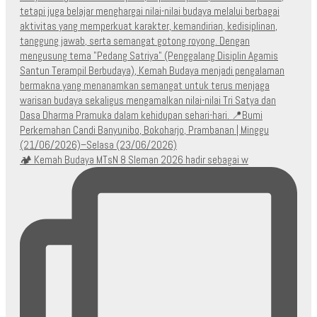
🏕️ Kemah Budaya MTsN 8 Sleman 2026 hadir sebagai w