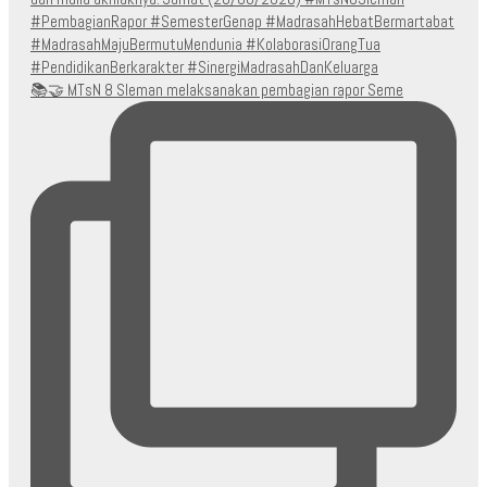
📚🤝 MTsN 8 Sleman melaksanakan pembagian rapor Seme