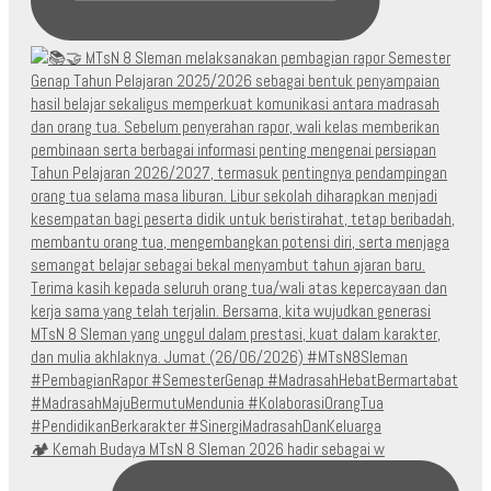
🏕️ Kemah Budaya MTsN 8 Sleman 2026 hadir sebagai w