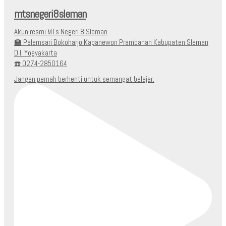
mtsnegeri8sleman
Akun resmi MTs Negeri 8 Sleman
🏫 Pelemsari Bokoharjo Kapanewon Prambanan Kabupaten Sleman
D.I. Yogyakarta
☎️ 0274-2850164
Jangan pernah berhenti untuk semangat belajar.