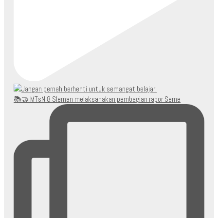
📚🤝 MTsN 8 Sleman melaksanakan pembagian rapor Seme